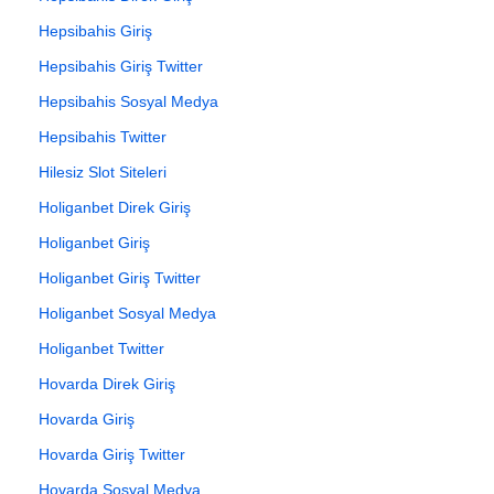
Hepsibahis Giriş
Hepsibahis Giriş Twitter
Hepsibahis Sosyal Medya
Hepsibahis Twitter
Hilesiz Slot Siteleri
Holiganbet Direk Giriş
Holiganbet Giriş
Holiganbet Giriş Twitter
Holiganbet Sosyal Medya
Holiganbet Twitter
Hovarda Direk Giriş
Hovarda Giriş
Hovarda Giriş Twitter
Hovarda Sosyal Medya