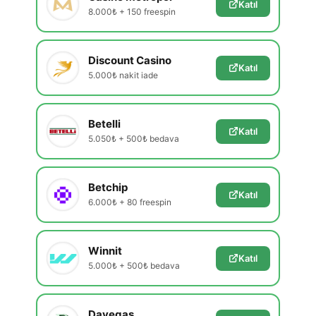
Katıl
8.000₺ + 150 freespin
Discount Casino
Katıl
5.000₺ nakit iade
Betelli
Katıl
5.050₺ + 500₺ bedava
Betchip
Katıl
6.000₺ + 80 freespin
Winnit
Katıl
5.000₺ + 500₺ bedava
Davegas