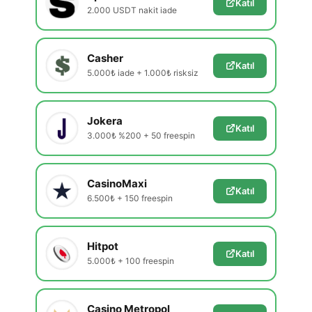
Katıl
2.000 USDT nakit iade
Casher
Katıl
5.000₺ iade + 1.000₺ risksiz
Jokera
Katıl
3.000₺ %200 + 50 freespin
CasinoMaxi
Katıl
6.500₺ + 150 freespin
Hitpot
Katıl
5.000₺ + 100 freespin
Casino Metropol