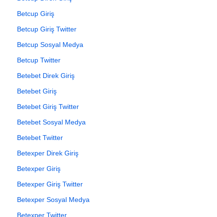
Betcup Giriş
Betcup Giriş Twitter
Betcup Sosyal Medya
Betcup Twitter
Betebet Direk Giriş
Betebet Giriş
Betebet Giriş Twitter
Betebet Sosyal Medya
Betebet Twitter
Betexper Direk Giriş
Betexper Giriş
Betexper Giriş Twitter
Betexper Sosyal Medya
Betexper Twitter