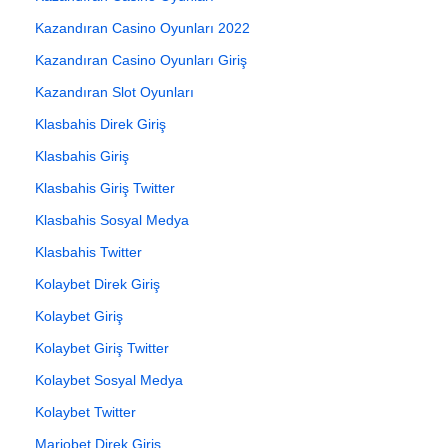
Kazandıran Casino Oyunları 2022
Kazandıran Casino Oyunları Giriş
Kazandıran Slot Oyunları
Klasbahis Direk Giriş
Klasbahis Giriş
Klasbahis Giriş Twitter
Klasbahis Sosyal Medya
Klasbahis Twitter
Kolaybet Direk Giriş
Kolaybet Giriş
Kolaybet Giriş Twitter
Kolaybet Sosyal Medya
Kolaybet Twitter
Mariobet Direk Giriş