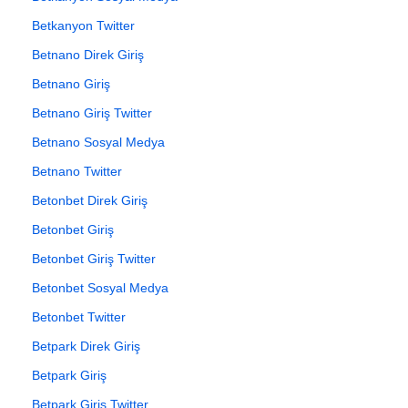
Betkanyon Twitter
Betnano Direk Giriş
Betnano Giriş
Betnano Giriş Twitter
Betnano Sosyal Medya
Betnano Twitter
Betonbet Direk Giriş
Betonbet Giriş
Betonbet Giriş Twitter
Betonbet Sosyal Medya
Betonbet Twitter
Betpark Direk Giriş
Betpark Giriş
Betpark Giriş Twitter