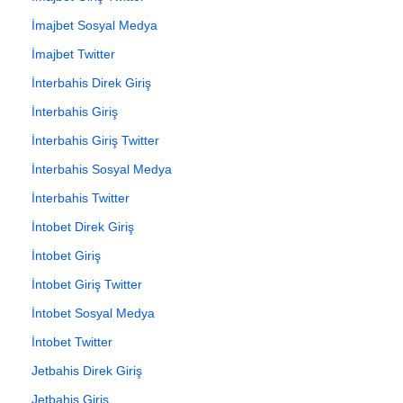
İmajbet Sosyal Medya
İmajbet Twitter
İnterbahis Direk Giriş
İnterbahis Giriş
İnterbahis Giriş Twitter
İnterbahis Sosyal Medya
İnterbahis Twitter
İntobet Direk Giriş
İntobet Giriş
İntobet Giriş Twitter
İntobet Sosyal Medya
İntobet Twitter
Jetbahis Direk Giriş
Jetbahis Giriş