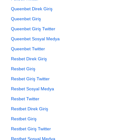
Queenbet Direk Giriş
Queenbet Giriş
Queenbet Giriş Twitter
Queenbet Sosyal Medya
Queenbet Twitter
Resbet Direk Giriş
Resbet Giriş
Resbet Giriş Twitter
Resbet Sosyal Medya
Resbet Twitter
Restbet Direk Giriş
Restbet Giriş
Restbet Giriş Twitter
Restbet Sosyal Medya