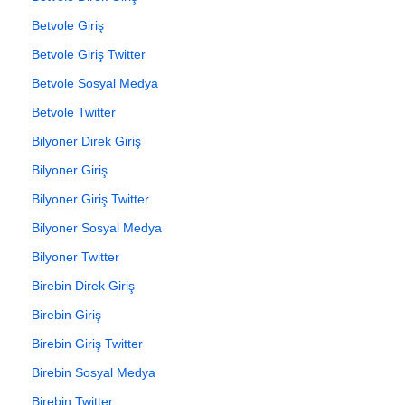
Betvole Giriş
Betvole Giriş Twitter
Betvole Sosyal Medya
Betvole Twitter
Bilyoner Direk Giriş
Bilyoner Giriş
Bilyoner Giriş Twitter
Bilyoner Sosyal Medya
Bilyoner Twitter
Birebin Direk Giriş
Birebin Giriş
Birebin Giriş Twitter
Birebin Sosyal Medya
Birebin Twitter