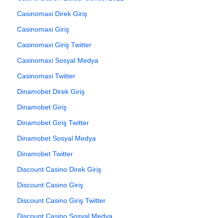
Casinomaxi Direk Giriş
Casinomaxi Giriş
Casinomaxi Giriş Twitter
Casinomaxi Sosyal Medya
Casinomaxi Twitter
Dinamobet Direk Giriş
Dinamobet Giriş
Dinamobet Giriş Twitter
Dinamobet Sosyal Medya
Dinamobet Twitter
Discount Casino Direk Giriş
Discount Casino Giriş
Discount Casino Giriş Twitter
Discount Casino Sosyal Medya