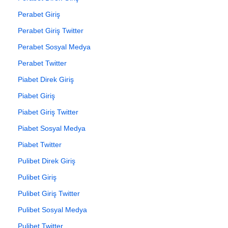
Perabet Giriş
Perabet Giriş Twitter
Perabet Sosyal Medya
Perabet Twitter
Piabet Direk Giriş
Piabet Giriş
Piabet Giriş Twitter
Piabet Sosyal Medya
Piabet Twitter
Pulibet Direk Giriş
Pulibet Giriş
Pulibet Giriş Twitter
Pulibet Sosyal Medya
Pulibet Twitter