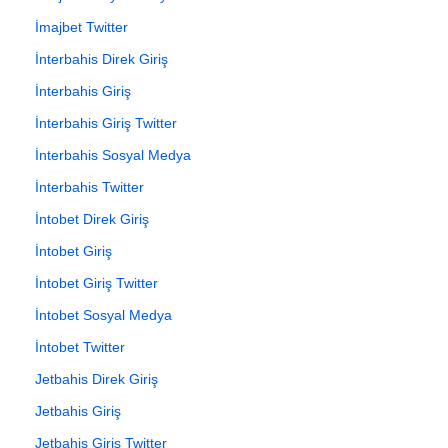
İmajbet Twitter
İnterbahis Direk Giriş
İnterbahis Giriş
İnterbahis Giriş Twitter
İnterbahis Sosyal Medya
İnterbahis Twitter
İntobet Direk Giriş
İntobet Giriş
İntobet Giriş Twitter
İntobet Sosyal Medya
İntobet Twitter
Jetbahis Direk Giriş
Jetbahis Giriş
Jetbahis Giriş Twitter