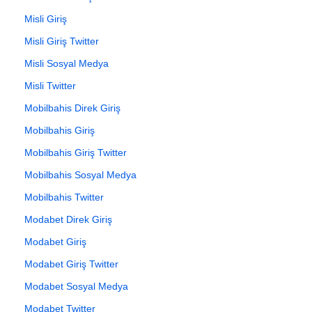
Misli Giriş
Misli Giriş Twitter
Misli Sosyal Medya
Misli Twitter
Mobilbahis Direk Giriş
Mobilbahis Giriş
Mobilbahis Giriş Twitter
Mobilbahis Sosyal Medya
Mobilbahis Twitter
Modabet Direk Giriş
Modabet Giriş
Modabet Giriş Twitter
Modabet Sosyal Medya
Modabet Twitter