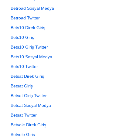
Betroad Sosyal Medya
Betroad Twitter
Bets10 Direk Giriş
Bets10 Giriş
Bets10 Giriş Twitter
Bets10 Sosyal Medya
Bets10 Twitter
Betsat Direk Giriş
Betsat Giriş
Betsat Giriş Twitter
Betsat Sosyal Medya
Betsat Twitter
Betvole Direk Giriş
Betvole Giriş