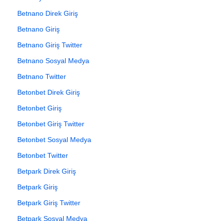
Betnano Direk Giriş
Betnano Giriş
Betnano Giriş Twitter
Betnano Sosyal Medya
Betnano Twitter
Betonbet Direk Giriş
Betonbet Giriş
Betonbet Giriş Twitter
Betonbet Sosyal Medya
Betonbet Twitter
Betpark Direk Giriş
Betpark Giriş
Betpark Giriş Twitter
Betpark Sosyal Medya