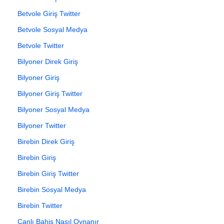
Betvole Giriş Twitter
Betvole Sosyal Medya
Betvole Twitter
Bilyoner Direk Giriş
Bilyoner Giriş
Bilyoner Giriş Twitter
Bilyoner Sosyal Medya
Bilyoner Twitter
Birebin Direk Giriş
Birebin Giriş
Birebin Giriş Twitter
Birebin Sosyal Medya
Birebin Twitter
Canlı Bahis Nasıl Oynanır