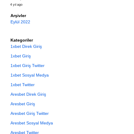
4 yıl ago
Arşivler
Eylül 2022
Kategoriler
1xbet Direk Giriş
1xbet Giriş
1xbet Giriş Twitter
1xbet Sosyal Medya
1xbet Twitter
Aresbet Direk Giriş
Aresbet Giriş
Aresbet Giriş Twitter
Aresbet Sosyal Medya
Aresbet Twitter