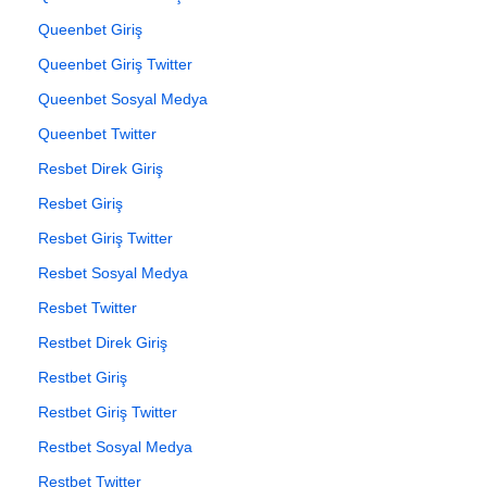
Queenbet Giriş
Queenbet Giriş Twitter
Queenbet Sosyal Medya
Queenbet Twitter
Resbet Direk Giriş
Resbet Giriş
Resbet Giriş Twitter
Resbet Sosyal Medya
Resbet Twitter
Restbet Direk Giriş
Restbet Giriş
Restbet Giriş Twitter
Restbet Sosyal Medya
Restbet Twitter