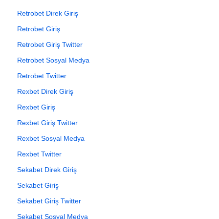
Retrobet Direk Giriş
Retrobet Giriş
Retrobet Giriş Twitter
Retrobet Sosyal Medya
Retrobet Twitter
Rexbet Direk Giriş
Rexbet Giriş
Rexbet Giriş Twitter
Rexbet Sosyal Medya
Rexbet Twitter
Sekabet Direk Giriş
Sekabet Giriş
Sekabet Giriş Twitter
Sekabet Sosyal Medya