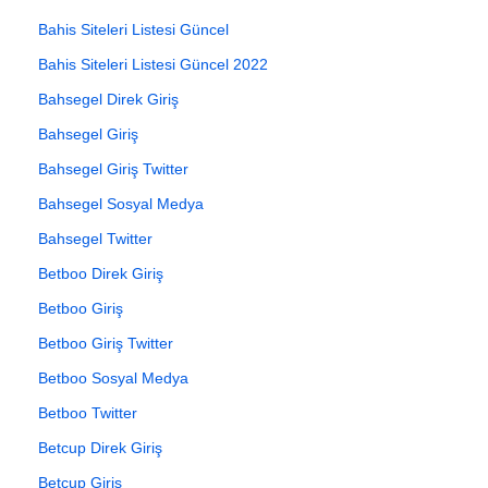
Bahis Siteleri Listesi Güncel
Bahis Siteleri Listesi Güncel 2022
Bahsegel Direk Giriş
Bahsegel Giriş
Bahsegel Giriş Twitter
Bahsegel Sosyal Medya
Bahsegel Twitter
Betboo Direk Giriş
Betboo Giriş
Betboo Giriş Twitter
Betboo Sosyal Medya
Betboo Twitter
Betcup Direk Giriş
Betcup Giriş