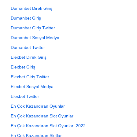
Dumanbet Direk Giriş
Dumanbet Giriş
Dumanbet Giriş Twitter
Dumanbet Sosyal Medya
Dumanbet Twitter
Elexbet Direk Giriş
Elexbet Giriş
Elexbet Giriş Twitter
Elexbet Sosyal Medya
Elexbet Twitter
En Çok Kazandıran Oyunlar
En Çok Kazandıran Slot Oyunları
En Çok Kazandıran Slot Oyunları 2022
En Çok Kazandıran Slotlar