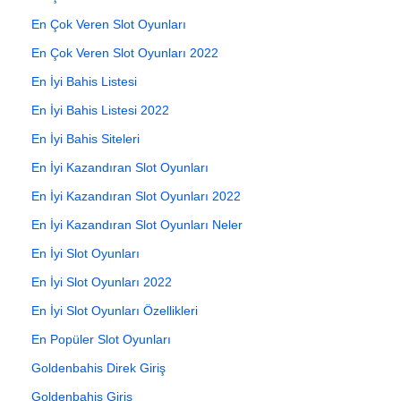
En Çok Veren Slot Oyunları
En Çok Veren Slot Oyunları 2022
En İyi Bahis Listesi
En İyi Bahis Listesi 2022
En İyi Bahis Siteleri
En İyi Kazandıran Slot Oyunları
En İyi Kazandıran Slot Oyunları 2022
En İyi Kazandıran Slot Oyunları Neler
En İyi Slot Oyunları
En İyi Slot Oyunları 2022
En İyi Slot Oyunları Özellikleri
En Popüler Slot Oyunları
Goldenbahis Direk Giriş
Goldenbahis Giriş