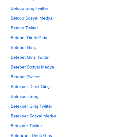
Betcup Giriş Twitter
Betcup Sosyal Medya
Betcup Twitter
Betebet Direk Giriş
Betebet Giriş
Betebet Giriş Twitter
Betebet Sosyal Medya
Betebet Twitter
Betexper Direk Giriş
Betexper Giriş
Betexper Giriş Twitter
Betexper Sosyal Medya
Betexper Twitter
Betgaranti Direk Giriş