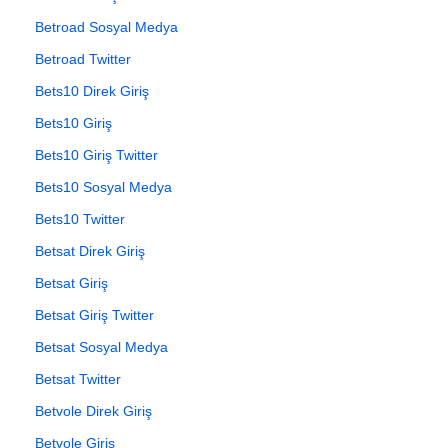
Betroad Sosyal Medya
Betroad Twitter
Bets10 Direk Giriş
Bets10 Giriş
Bets10 Giriş Twitter
Bets10 Sosyal Medya
Bets10 Twitter
Betsat Direk Giriş
Betsat Giriş
Betsat Giriş Twitter
Betsat Sosyal Medya
Betsat Twitter
Betvole Direk Giriş
Betvole Giriş