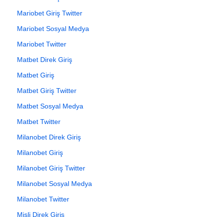
Mariobet Giriş Twitter
Mariobet Sosyal Medya
Mariobet Twitter
Matbet Direk Giriş
Matbet Giriş
Matbet Giriş Twitter
Matbet Sosyal Medya
Matbet Twitter
Milanobet Direk Giriş
Milanobet Giriş
Milanobet Giriş Twitter
Milanobet Sosyal Medya
Milanobet Twitter
Misli Direk Giriş