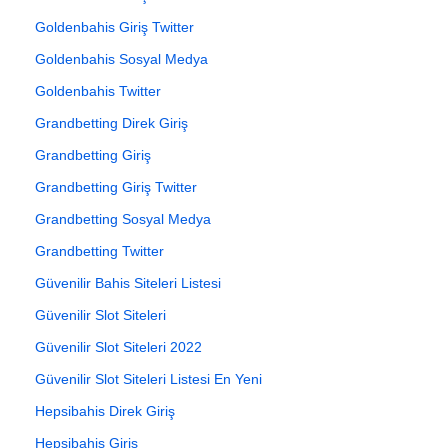
Goldenbahis Giriş Twitter
Goldenbahis Sosyal Medya
Goldenbahis Twitter
Grandbetting Direk Giriş
Grandbetting Giriş
Grandbetting Giriş Twitter
Grandbetting Sosyal Medya
Grandbetting Twitter
Güvenilir Bahis Siteleri Listesi
Güvenilir Slot Siteleri
Güvenilir Slot Siteleri 2022
Güvenilir Slot Siteleri Listesi En Yeni
Hepsibahis Direk Giriş
Hepsibahis Giriş