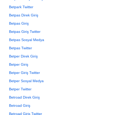
Betpark Twitter
Betpas Direk Giriş
Betpas Giriş
Betpas Giriş Twitter
Betpas Sosyal Medya
Betpas Twitter
Betper Direk Giriş
Betper Giriş
Betper Giriş Twitter
Betper Sosyal Medya
Betper Twitter
Betroad Direk Giriş
Betroad Giriş
Betroad Giriş Twitter