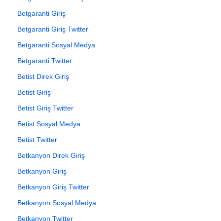
Betgaranti Giriş
Betgaranti Giriş Twitter
Betgaranti Sosyal Medya
Betgaranti Twitter
Betist Direk Giriş
Betist Giriş
Betist Giriş Twitter
Betist Sosyal Medya
Betist Twitter
Betkanyon Direk Giriş
Betkanyon Giriş
Betkanyon Giriş Twitter
Betkanyon Sosyal Medya
Betkanyon Twitter