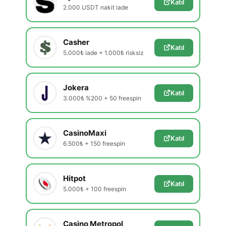
Katıl
2.000 USDT nakit iade
Casher
Katıl
5.000₺ iade + 1.000₺ risksiz
Jokera
Katıl
3.000₺ %200 + 50 freespin
CasinoMaxi
Katıl
6.500₺ + 150 freespin
Hitpot
Katıl
5.000₺ + 100 freespin
Casino Metropol