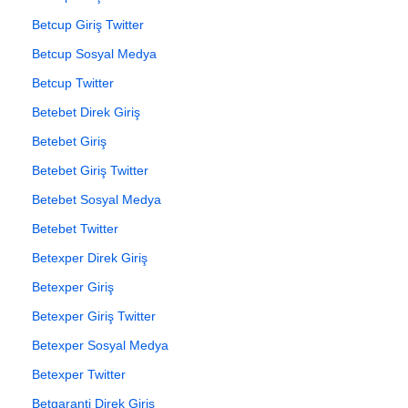
Betcup Giriş Twitter
Betcup Sosyal Medya
Betcup Twitter
Betebet Direk Giriş
Betebet Giriş
Betebet Giriş Twitter
Betebet Sosyal Medya
Betebet Twitter
Betexper Direk Giriş
Betexper Giriş
Betexper Giriş Twitter
Betexper Sosyal Medya
Betexper Twitter
Betgaranti Direk Giriş