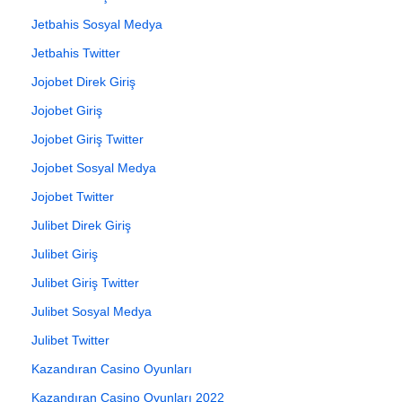
Jetbahis Sosyal Medya
Jetbahis Twitter
Jojobet Direk Giriş
Jojobet Giriş
Jojobet Giriş Twitter
Jojobet Sosyal Medya
Jojobet Twitter
Julibet Direk Giriş
Julibet Giriş
Julibet Giriş Twitter
Julibet Sosyal Medya
Julibet Twitter
Kazandıran Casino Oyunları
Kazandıran Casino Oyunları 2022