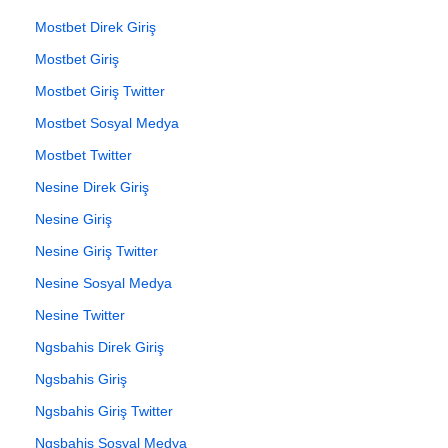
Mostbet Direk Giriş
Mostbet Giriş
Mostbet Giriş Twitter
Mostbet Sosyal Medya
Mostbet Twitter
Nesine Direk Giriş
Nesine Giriş
Nesine Giriş Twitter
Nesine Sosyal Medya
Nesine Twitter
Ngsbahis Direk Giriş
Ngsbahis Giriş
Ngsbahis Giriş Twitter
Ngsbahis Sosyal Medya