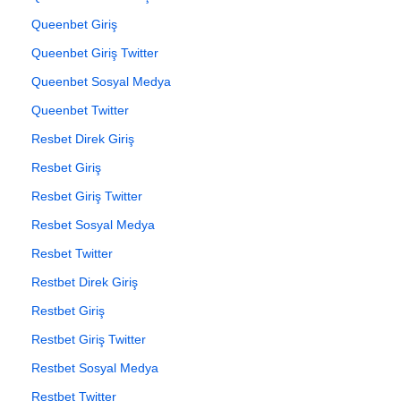
Queenbet Giriş
Queenbet Giriş Twitter
Queenbet Sosyal Medya
Queenbet Twitter
Resbet Direk Giriş
Resbet Giriş
Resbet Giriş Twitter
Resbet Sosyal Medya
Resbet Twitter
Restbet Direk Giriş
Restbet Giriş
Restbet Giriş Twitter
Restbet Sosyal Medya
Restbet Twitter