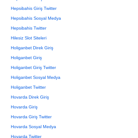
Hepsibahis Giriş Twitter
Hepsibahis Sosyal Medya
Hepsibahis Twitter
Hilesiz Slot Siteleri
Holiganbet Direk Giriş
Holiganbet Giriş
Holiganbet Giriş Twitter
Holiganbet Sosyal Medya
Holiganbet Twitter
Hovarda Direk Giriş
Hovarda Giriş
Hovarda Giriş Twitter
Hovarda Sosyal Medya
Hovarda Twitter