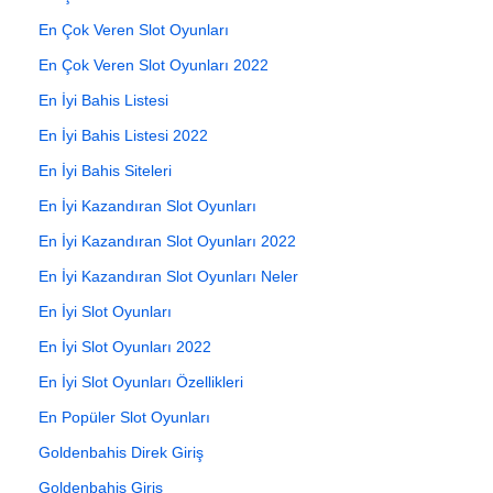
En Çok Veren Slot Oyunları
En Çok Veren Slot Oyunları 2022
En İyi Bahis Listesi
En İyi Bahis Listesi 2022
En İyi Bahis Siteleri
En İyi Kazandıran Slot Oyunları
En İyi Kazandıran Slot Oyunları 2022
En İyi Kazandıran Slot Oyunları Neler
En İyi Slot Oyunları
En İyi Slot Oyunları 2022
En İyi Slot Oyunları Özellikleri
En Popüler Slot Oyunları
Goldenbahis Direk Giriş
Goldenbahis Giriş