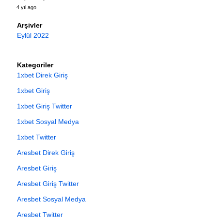
4 yıl ago
Arşivler
Eylül 2022
Kategoriler
1xbet Direk Giriş
1xbet Giriş
1xbet Giriş Twitter
1xbet Sosyal Medya
1xbet Twitter
Aresbet Direk Giriş
Aresbet Giriş
Aresbet Giriş Twitter
Aresbet Sosyal Medya
Aresbet Twitter