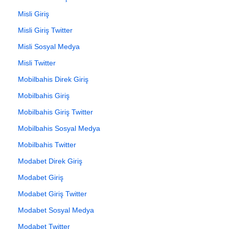
Misli Giriş
Misli Giriş Twitter
Misli Sosyal Medya
Misli Twitter
Mobilbahis Direk Giriş
Mobilbahis Giriş
Mobilbahis Giriş Twitter
Mobilbahis Sosyal Medya
Mobilbahis Twitter
Modabet Direk Giriş
Modabet Giriş
Modabet Giriş Twitter
Modabet Sosyal Medya
Modabet Twitter