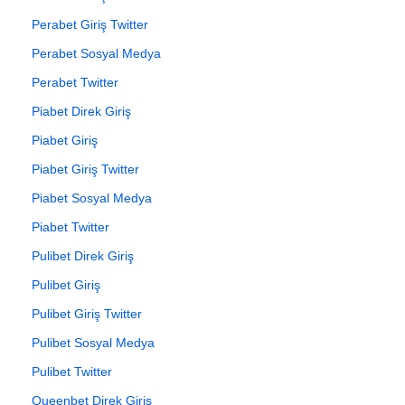
Perabet Giriş Twitter
Perabet Sosyal Medya
Perabet Twitter
Piabet Direk Giriş
Piabet Giriş
Piabet Giriş Twitter
Piabet Sosyal Medya
Piabet Twitter
Pulibet Direk Giriş
Pulibet Giriş
Pulibet Giriş Twitter
Pulibet Sosyal Medya
Pulibet Twitter
Queenbet Direk Giriş