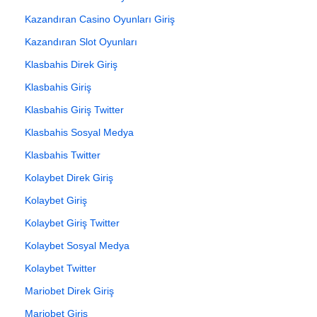
Kazandıran Casino Oyunları Giriş
Kazandıran Slot Oyunları
Klasbahis Direk Giriş
Klasbahis Giriş
Klasbahis Giriş Twitter
Klasbahis Sosyal Medya
Klasbahis Twitter
Kolaybet Direk Giriş
Kolaybet Giriş
Kolaybet Giriş Twitter
Kolaybet Sosyal Medya
Kolaybet Twitter
Mariobet Direk Giriş
Mariobet Giriş