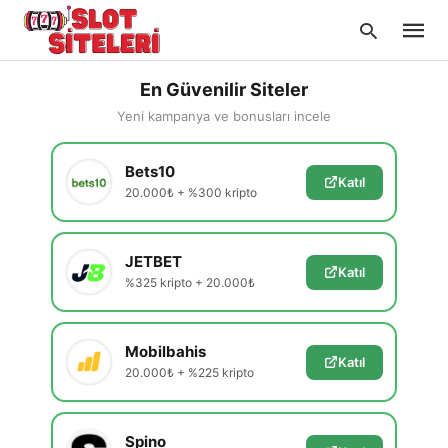
En Güvenilir Siteler
Yeni kampanya ve bonusları incele
Type
Bets10
your
Katıl
searc
20.000₺ + %300 kripto
query
and
hit
enter:
JETBET
Katıl
%325 kripto + 20.000₺
Mobilbahis
Katıl
20.000₺ + %225 kripto
Spino