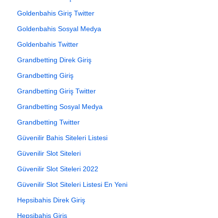
Goldenbahis Giriş Twitter
Goldenbahis Sosyal Medya
Goldenbahis Twitter
Grandbetting Direk Giriş
Grandbetting Giriş
Grandbetting Giriş Twitter
Grandbetting Sosyal Medya
Grandbetting Twitter
Güvenilir Bahis Siteleri Listesi
Güvenilir Slot Siteleri
Güvenilir Slot Siteleri 2022
Güvenilir Slot Siteleri Listesi En Yeni
Hepsibahis Direk Giriş
Hepsibahis Giriş