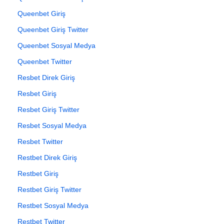
Queenbet Giriş
Queenbet Giriş Twitter
Queenbet Sosyal Medya
Queenbet Twitter
Resbet Direk Giriş
Resbet Giriş
Resbet Giriş Twitter
Resbet Sosyal Medya
Resbet Twitter
Restbet Direk Giriş
Restbet Giriş
Restbet Giriş Twitter
Restbet Sosyal Medya
Restbet Twitter