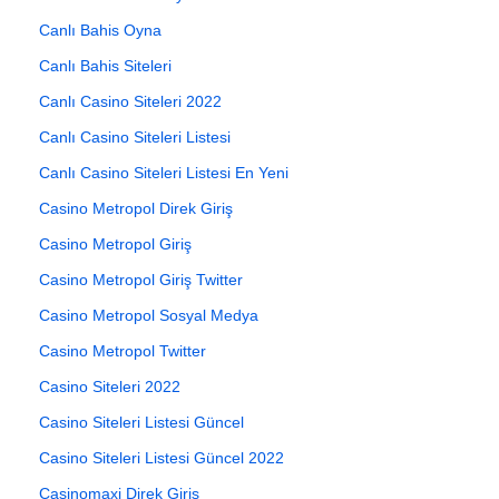
Canlı Bahis Oyna
Canlı Bahis Siteleri
Canlı Casino Siteleri 2022
Canlı Casino Siteleri Listesi
Canlı Casino Siteleri Listesi En Yeni
Casino Metropol Direk Giriş
Casino Metropol Giriş
Casino Metropol Giriş Twitter
Casino Metropol Sosyal Medya
Casino Metropol Twitter
Casino Siteleri 2022
Casino Siteleri Listesi Güncel
Casino Siteleri Listesi Güncel 2022
Casinomaxi Direk Giriş