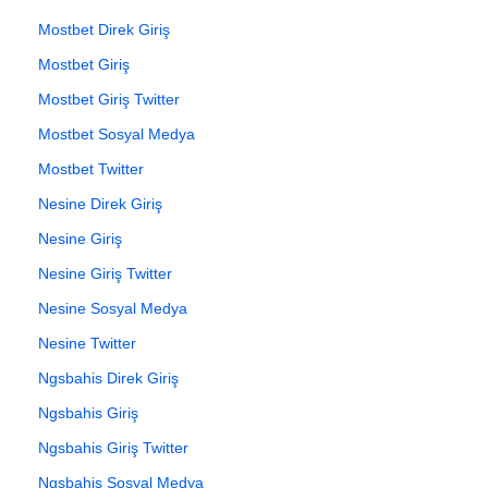
Mostbet Direk Giriş
Mostbet Giriş
Mostbet Giriş Twitter
Mostbet Sosyal Medya
Mostbet Twitter
Nesine Direk Giriş
Nesine Giriş
Nesine Giriş Twitter
Nesine Sosyal Medya
Nesine Twitter
Ngsbahis Direk Giriş
Ngsbahis Giriş
Ngsbahis Giriş Twitter
Ngsbahis Sosyal Medya