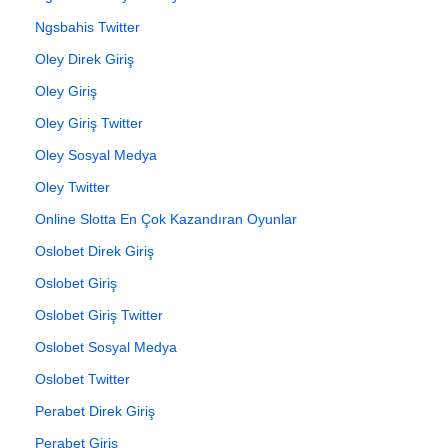
Ngsbahis Twitter
Oley Direk Giriş
Oley Giriş
Oley Giriş Twitter
Oley Sosyal Medya
Oley Twitter
Online Slotta En Çok Kazandıran Oyunlar
Oslobet Direk Giriş
Oslobet Giriş
Oslobet Giriş Twitter
Oslobet Sosyal Medya
Oslobet Twitter
Perabet Direk Giriş
Perabet Giriş