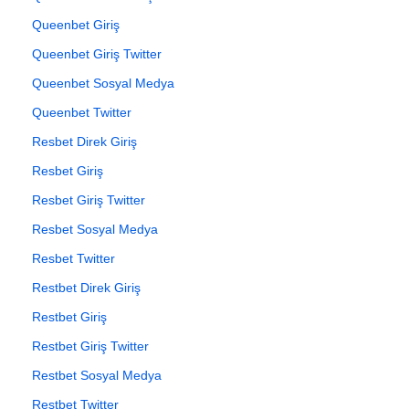
Queenbet Giriş
Queenbet Giriş Twitter
Queenbet Sosyal Medya
Queenbet Twitter
Resbet Direk Giriş
Resbet Giriş
Resbet Giriş Twitter
Resbet Sosyal Medya
Resbet Twitter
Restbet Direk Giriş
Restbet Giriş
Restbet Giriş Twitter
Restbet Sosyal Medya
Restbet Twitter