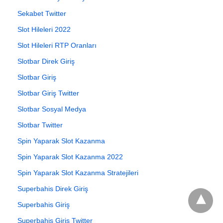
Sekabet Twitter
Slot Hileleri 2022
Slot Hileleri RTP Oranları
Slotbar Direk Giriş
Slotbar Giriş
Slotbar Giriş Twitter
Slotbar Sosyal Medya
Slotbar Twitter
Spin Yaparak Slot Kazanma
Spin Yaparak Slot Kazanma 2022
Spin Yaparak Slot Kazanma Stratejileri
Superbahis Direk Giriş
Superbahis Giriş
Superbahis Giriş Twitter