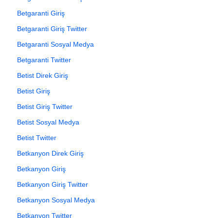
Betgaranti Giriş
Betgaranti Giriş Twitter
Betgaranti Sosyal Medya
Betgaranti Twitter
Betist Direk Giriş
Betist Giriş
Betist Giriş Twitter
Betist Sosyal Medya
Betist Twitter
Betkanyon Direk Giriş
Betkanyon Giriş
Betkanyon Giriş Twitter
Betkanyon Sosyal Medya
Betkanyon Twitter