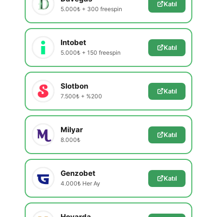
Katıl
5.000₺ + 300 freespin
Intobet
Katıl
5.000₺ + 150 freespin
Slotbon
Katıl
7.500₺ + %200
Milyar
Katıl
8.000₺
Genzobet
Katıl
4.000₺ Her Ay
Hovarda