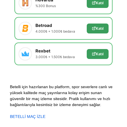
Katıl
%300 Bonus
Betroad
Katıl
4.000₺ + 1.000₺ bedava
Rexbet
Katıl
3.000₺ + 1.500₺ bedava
Betelli için hazırlanan bu platform, spor severlere canlı ve
yüksek kalitede maç yayınlarına kolay erişim sunan
güvenilir bir maç izleme sitesidir. Pratik kullanımı ve hızlı
bağlantılarıyla kesintisiz bir izleme deneyimi sağlar.
BETELLİ MAÇ İZLE