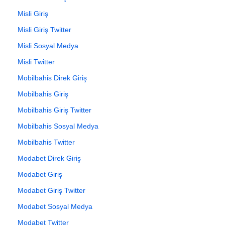
Misli Giriş
Misli Giriş Twitter
Misli Sosyal Medya
Misli Twitter
Mobilbahis Direk Giriş
Mobilbahis Giriş
Mobilbahis Giriş Twitter
Mobilbahis Sosyal Medya
Mobilbahis Twitter
Modabet Direk Giriş
Modabet Giriş
Modabet Giriş Twitter
Modabet Sosyal Medya
Modabet Twitter