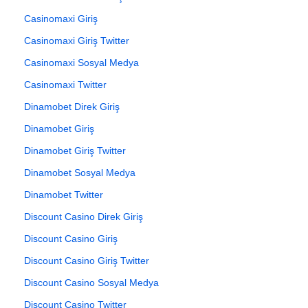
Casinomaxi Giriş
Casinomaxi Giriş Twitter
Casinomaxi Sosyal Medya
Casinomaxi Twitter
Dinamobet Direk Giriş
Dinamobet Giriş
Dinamobet Giriş Twitter
Dinamobet Sosyal Medya
Dinamobet Twitter
Discount Casino Direk Giriş
Discount Casino Giriş
Discount Casino Giriş Twitter
Discount Casino Sosyal Medya
Discount Casino Twitter