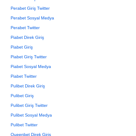
Perabet Giriş Twitter
Perabet Sosyal Medya
Perabet Twitter
Piabet Direk Giriş
Piabet Giriş
Piabet Giriş Twitter
Piabet Sosyal Medya
Piabet Twitter
Pulibet Direk Giriş
Pulibet Giriş
Pulibet Giriş Twitter
Pulibet Sosyal Medya
Pulibet Twitter
Queenbet Direk Giriş