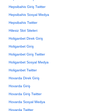
Hepsibahis Giriş Twitter
Hepsibahis Sosyal Medya
Hepsibahis Twitter
Hilesiz Slot Siteleri
Holiganbet Direk Giriş
Holiganbet Giriş
Holiganbet Giriş Twitter
Holiganbet Sosyal Medya
Holiganbet Twitter
Hovarda Direk Giriş
Hovarda Giriş
Hovarda Giriş Twitter
Hovarda Sosyal Medya
Hovarda Twitter