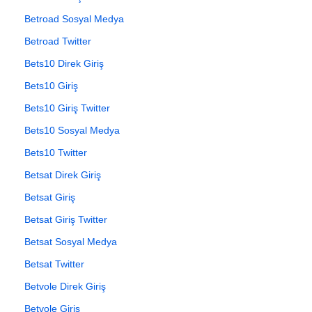
Betroad Sosyal Medya
Betroad Twitter
Bets10 Direk Giriş
Bets10 Giriş
Bets10 Giriş Twitter
Bets10 Sosyal Medya
Bets10 Twitter
Betsat Direk Giriş
Betsat Giriş
Betsat Giriş Twitter
Betsat Sosyal Medya
Betsat Twitter
Betvole Direk Giriş
Betvole Giriş