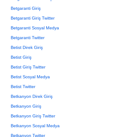
Betgaranti Giriş
Betgaranti Giriş Twitter
Betgaranti Sosyal Medya
Betgaranti Twitter
Betist Direk Giriş
Betist Giriş
Betist Giriş Twitter
Betist Sosyal Medya
Betist Twitter
Betkanyon Direk Giriş
Betkanyon Giriş
Betkanyon Giriş Twitter
Betkanyon Sosyal Medya
Betkanyon Twitter