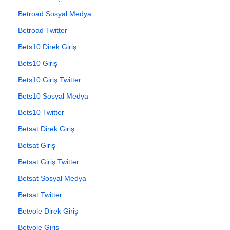
Betroad Sosyal Medya
Betroad Twitter
Bets10 Direk Giriş
Bets10 Giriş
Bets10 Giriş Twitter
Bets10 Sosyal Medya
Bets10 Twitter
Betsat Direk Giriş
Betsat Giriş
Betsat Giriş Twitter
Betsat Sosyal Medya
Betsat Twitter
Betvole Direk Giriş
Betvole Giriş