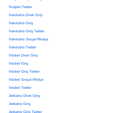
İmajbet Twitter
İnterbahis Direk Giriş
İnterbahis Giriş
İnterbahis Giriş Twitter
İnterbahis Sosyal Medya
İnterbahis Twitter
İntobet Direk Giriş
İntobet Giriş
İntobet Giriş Twitter
İntobet Sosyal Medya
İntobet Twitter
Jetbahis Direk Giriş
Jetbahis Giriş
Jetbahis Giriş Twitter