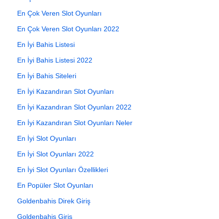
En Çok Veren Slot Oyunları
En Çok Veren Slot Oyunları 2022
En İyi Bahis Listesi
En İyi Bahis Listesi 2022
En İyi Bahis Siteleri
En İyi Kazandıran Slot Oyunları
En İyi Kazandıran Slot Oyunları 2022
En İyi Kazandıran Slot Oyunları Neler
En İyi Slot Oyunları
En İyi Slot Oyunları 2022
En İyi Slot Oyunları Özellikleri
En Popüler Slot Oyunları
Goldenbahis Direk Giriş
Goldenbahis Giriş