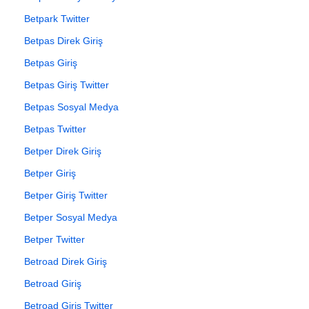
Betpark Twitter
Betpas Direk Giriş
Betpas Giriş
Betpas Giriş Twitter
Betpas Sosyal Medya
Betpas Twitter
Betper Direk Giriş
Betper Giriş
Betper Giriş Twitter
Betper Sosyal Medya
Betper Twitter
Betroad Direk Giriş
Betroad Giriş
Betroad Giriş Twitter