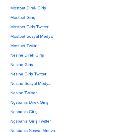
Mostbet Direk Giriş
Mostbet Giriş
Mostbet Giriş Twitter
Mostbet Sosyal Medya
Mostbet Twitter
Nesine Direk Giriş
Nesine Giriş
Nesine Giriş Twitter
Nesine Sosyal Medya
Nesine Twitter
Ngsbahis Direk Giriş
Ngsbahis Giriş
Ngsbahis Giriş Twitter
Ngsbahis Sosyal Medya