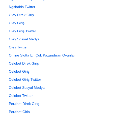
Ngsbahis Twitter
Oley Direk Giriş
Oley Giriş
Oley Giriş Twitter
Oley Sosyal Medya
Oley Twitter
Online Slotta En Çok Kazandıran Oyunlar
Oslobet Direk Giriş
Oslobet Giriş
Oslobet Giriş Twitter
Oslobet Sosyal Medya
Oslobet Twitter
Perabet Direk Giriş
Perabet Giriş