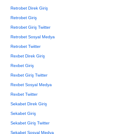
Retrobet Direk Giriş
Retrobet Giriş
Retrobet Giriş Twitter
Retrobet Sosyal Medya
Retrobet Twitter
Rexbet Direk Giriş
Rexbet Giriş
Rexbet Giriş Twitter
Rexbet Sosyal Medya
Rexbet Twitter
Sekabet Direk Giriş
Sekabet Giriş
Sekabet Giriş Twitter
Sekabet Sosyal Medya