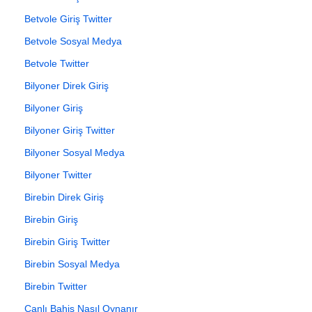
Betvole Giriş Twitter
Betvole Sosyal Medya
Betvole Twitter
Bilyoner Direk Giriş
Bilyoner Giriş
Bilyoner Giriş Twitter
Bilyoner Sosyal Medya
Bilyoner Twitter
Birebin Direk Giriş
Birebin Giriş
Birebin Giriş Twitter
Birebin Sosyal Medya
Birebin Twitter
Canlı Bahis Nasıl Oynanır