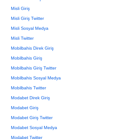
Misli Giriş
Misli Giriş Twitter
Misli Sosyal Medya
Misli Twitter
Mobilbahis Direk Giriş
Mobilbahis Giriş
Mobilbahis Giriş Twitter
Mobilbahis Sosyal Medya
Mobilbahis Twitter
Modabet Direk Giriş
Modabet Giriş
Modabet Giriş Twitter
Modabet Sosyal Medya
Modabet Twitter