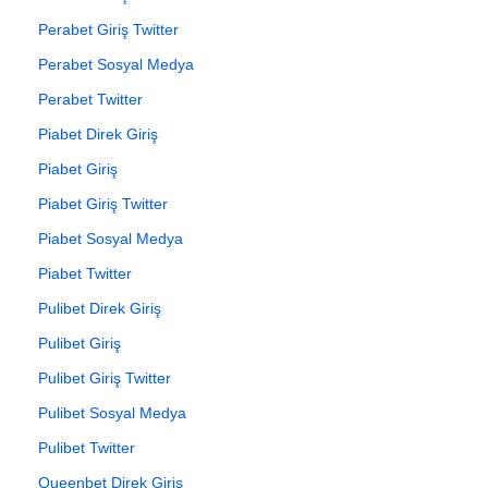
Perabet Giriş Twitter
Perabet Sosyal Medya
Perabet Twitter
Piabet Direk Giriş
Piabet Giriş
Piabet Giriş Twitter
Piabet Sosyal Medya
Piabet Twitter
Pulibet Direk Giriş
Pulibet Giriş
Pulibet Giriş Twitter
Pulibet Sosyal Medya
Pulibet Twitter
Queenbet Direk Giriş