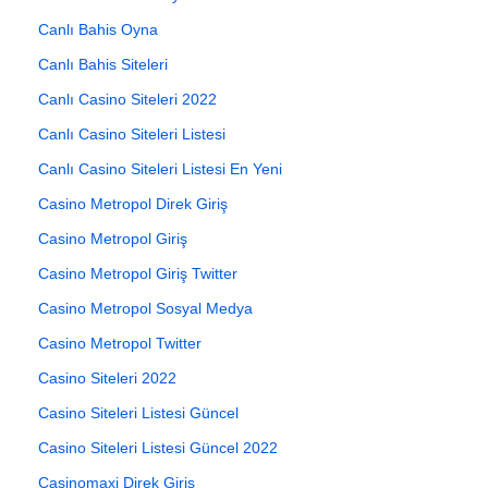
Canlı Bahis Oyna
Canlı Bahis Siteleri
Canlı Casino Siteleri 2022
Canlı Casino Siteleri Listesi
Canlı Casino Siteleri Listesi En Yeni
Casino Metropol Direk Giriş
Casino Metropol Giriş
Casino Metropol Giriş Twitter
Casino Metropol Sosyal Medya
Casino Metropol Twitter
Casino Siteleri 2022
Casino Siteleri Listesi Güncel
Casino Siteleri Listesi Güncel 2022
Casinomaxi Direk Giriş