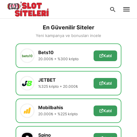
En Güvenilir Siteler
Yeni kampanya ve bonusları incele
Type
Bets10
your
Katıl
searc
20.000₺ + %300 kripto
query
and
hit
enter:
JETBET
Katıl
%325 kripto + 20.000₺
Mobilbahis
Katıl
20.000₺ + %225 kripto
Spino