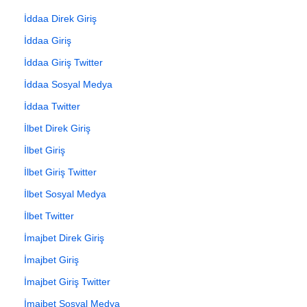
İddaa Direk Giriş
İddaa Giriş
İddaa Giriş Twitter
İddaa Sosyal Medya
İddaa Twitter
İlbet Direk Giriş
İlbet Giriş
İlbet Giriş Twitter
İlbet Sosyal Medya
İlbet Twitter
İmajbet Direk Giriş
İmajbet Giriş
İmajbet Giriş Twitter
İmajbet Sosyal Medya