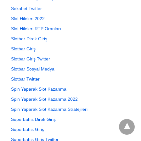
Sekabet Twitter
Slot Hileleri 2022
Slot Hileleri RTP Oranları
Slotbar Direk Giriş
Slotbar Giriş
Slotbar Giriş Twitter
Slotbar Sosyal Medya
Slotbar Twitter
Spin Yaparak Slot Kazanma
Spin Yaparak Slot Kazanma 2022
Spin Yaparak Slot Kazanma Stratejileri
Superbahis Direk Giriş
Superbahis Giriş
Superbahis Giriş Twitter