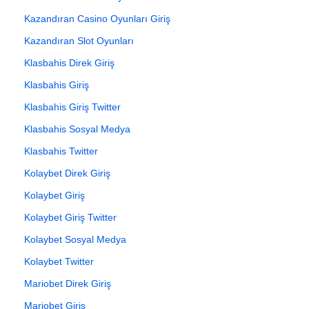
Kazandıran Casino Oyunları Giriş
Kazandıran Slot Oyunları
Klasbahis Direk Giriş
Klasbahis Giriş
Klasbahis Giriş Twitter
Klasbahis Sosyal Medya
Klasbahis Twitter
Kolaybet Direk Giriş
Kolaybet Giriş
Kolaybet Giriş Twitter
Kolaybet Sosyal Medya
Kolaybet Twitter
Mariobet Direk Giriş
Mariobet Giriş