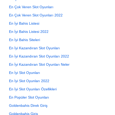
En Çok Veren Slot Oyunları
En Çok Veren Slot Oyunları 2022
En İyi Bahis Listesi
En İyi Bahis Listesi 2022
En İyi Bahis Siteleri
En İyi Kazandıran Slot Oyunları
En İyi Kazandıran Slot Oyunları 2022
En İyi Kazandıran Slot Oyunları Neler
En İyi Slot Oyunları
En İyi Slot Oyunları 2022
En İyi Slot Oyunları Özellikleri
En Popüler Slot Oyunları
Goldenbahis Direk Giriş
Goldenbahis Giriş