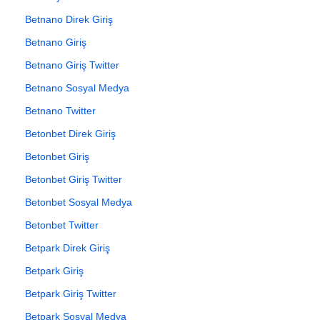
Betnano Direk Giriş
Betnano Giriş
Betnano Giriş Twitter
Betnano Sosyal Medya
Betnano Twitter
Betonbet Direk Giriş
Betonbet Giriş
Betonbet Giriş Twitter
Betonbet Sosyal Medya
Betonbet Twitter
Betpark Direk Giriş
Betpark Giriş
Betpark Giriş Twitter
Betpark Sosyal Medya