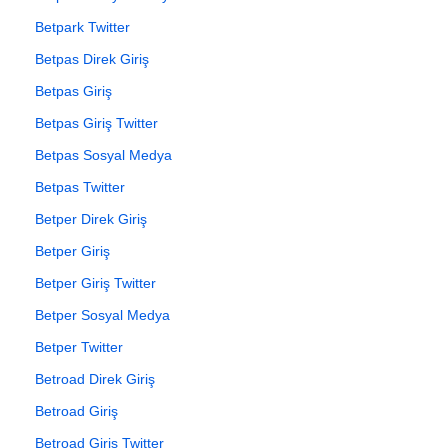
Betpark Twitter
Betpas Direk Giriş
Betpas Giriş
Betpas Giriş Twitter
Betpas Sosyal Medya
Betpas Twitter
Betper Direk Giriş
Betper Giriş
Betper Giriş Twitter
Betper Sosyal Medya
Betper Twitter
Betroad Direk Giriş
Betroad Giriş
Betroad Giriş Twitter