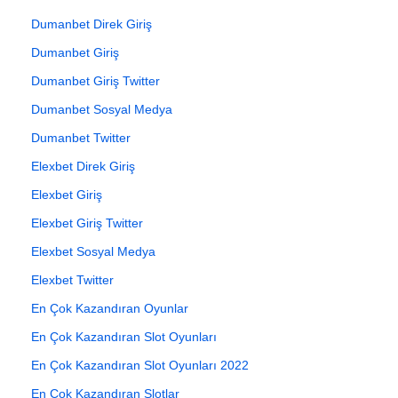
Dumanbet Direk Giriş
Dumanbet Giriş
Dumanbet Giriş Twitter
Dumanbet Sosyal Medya
Dumanbet Twitter
Elexbet Direk Giriş
Elexbet Giriş
Elexbet Giriş Twitter
Elexbet Sosyal Medya
Elexbet Twitter
En Çok Kazandıran Oyunlar
En Çok Kazandıran Slot Oyunları
En Çok Kazandıran Slot Oyunları 2022
En Çok Kazandıran Slotlar