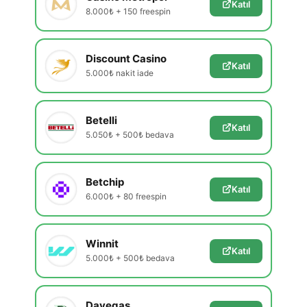
Katıl
8.000₺ + 150 freespin
Discount Casino
Katıl
5.000₺ nakit iade
Betelli
Katıl
5.050₺ + 500₺ bedava
Betchip
Katıl
6.000₺ + 80 freespin
Winnit
Katıl
5.000₺ + 500₺ bedava
Davegas