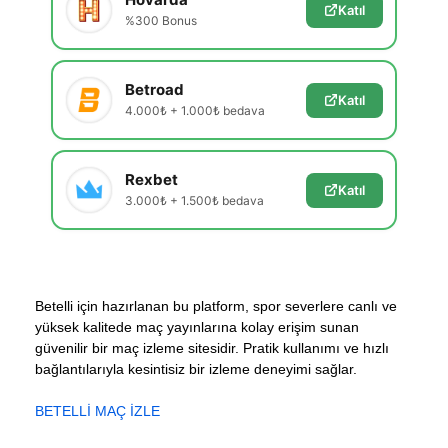
Katıl
%300 Bonus
Betroad
Katıl
4.000₺ + 1.000₺ bedava
Rexbet
Katıl
3.000₺ + 1.500₺ bedava
Betelli için hazırlanan bu platform, spor severlere canlı ve
yüksek kalitede maç yayınlarına kolay erişim sunan
güvenilir bir maç izleme sitesidir. Pratik kullanımı ve hızlı
bağlantılarıyla kesintisiz bir izleme deneyimi sağlar.
BETELLİ MAÇ İZLE