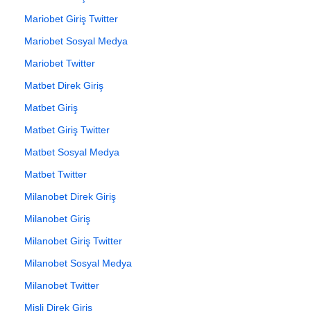
Mariobet Giriş Twitter
Mariobet Sosyal Medya
Mariobet Twitter
Matbet Direk Giriş
Matbet Giriş
Matbet Giriş Twitter
Matbet Sosyal Medya
Matbet Twitter
Milanobet Direk Giriş
Milanobet Giriş
Milanobet Giriş Twitter
Milanobet Sosyal Medya
Milanobet Twitter
Misli Direk Giriş