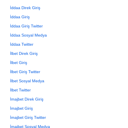
İddaa Direk Giriş
İddaa Giriş
İddaa Giriş Twitter
İddaa Sosyal Medya
İddaa Twitter
İlbet Direk Giriş
İlbet Giriş
İlbet Giriş Twitter
İlbet Sosyal Medya
İlbet Twitter
İmajbet Direk Giriş
İmajbet Giriş
İmajbet Giriş Twitter
İmajbet Sosyal Medya