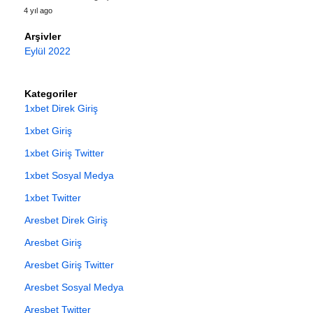
4 yıl ago
Arşivler
Eylül 2022
Kategoriler
1xbet Direk Giriş
1xbet Giriş
1xbet Giriş Twitter
1xbet Sosyal Medya
1xbet Twitter
Aresbet Direk Giriş
Aresbet Giriş
Aresbet Giriş Twitter
Aresbet Sosyal Medya
Aresbet Twitter