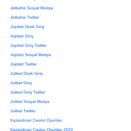
Jetbahis Sosyal Medya
Jetbahis Twitter
Jojobet Direk Giriş
Jojobet Giriş
Jojobet Giriş Twitter
Jojobet Sosyal Medya
Jojobet Twitter
Julibet Direk Giriş
Julibet Giriş
Julibet Giriş Twitter
Julibet Sosyal Medya
Julibet Twitter
Kazandıran Casino Oyunları
Kazandıran Casino Oyunları 2022