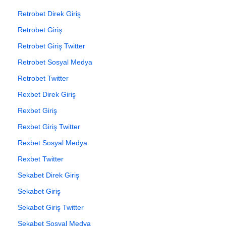
Retrobet Direk Giriş
Retrobet Giriş
Retrobet Giriş Twitter
Retrobet Sosyal Medya
Retrobet Twitter
Rexbet Direk Giriş
Rexbet Giriş
Rexbet Giriş Twitter
Rexbet Sosyal Medya
Rexbet Twitter
Sekabet Direk Giriş
Sekabet Giriş
Sekabet Giriş Twitter
Sekabet Sosyal Medya