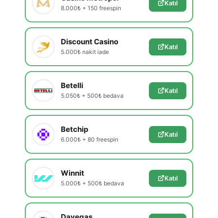
Katıl
8.000₺ + 150 freespin
Discount Casino
Katıl
5.000₺ nakit iade
Betelli
Katıl
5.050₺ + 500₺ bedava
Betchip
Katıl
6.000₺ + 80 freespin
Winnit
Katıl
5.000₺ + 500₺ bedava
Davegas