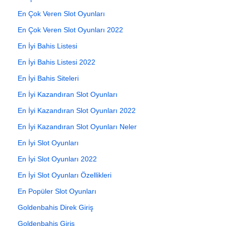
En Çok Veren Slot Oyunları
En Çok Veren Slot Oyunları 2022
En İyi Bahis Listesi
En İyi Bahis Listesi 2022
En İyi Bahis Siteleri
En İyi Kazandıran Slot Oyunları
En İyi Kazandıran Slot Oyunları 2022
En İyi Kazandıran Slot Oyunları Neler
En İyi Slot Oyunları
En İyi Slot Oyunları 2022
En İyi Slot Oyunları Özellikleri
En Popüler Slot Oyunları
Goldenbahis Direk Giriş
Goldenbahis Giriş