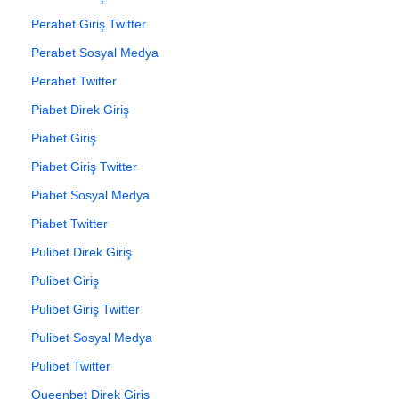
Perabet Giriş Twitter
Perabet Sosyal Medya
Perabet Twitter
Piabet Direk Giriş
Piabet Giriş
Piabet Giriş Twitter
Piabet Sosyal Medya
Piabet Twitter
Pulibet Direk Giriş
Pulibet Giriş
Pulibet Giriş Twitter
Pulibet Sosyal Medya
Pulibet Twitter
Queenbet Direk Giriş