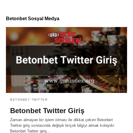
Betonbet Sosyal Medya
BETONBET TWITTER
Betonbet Twitter Giriş
Zaman almayan bir işlem olması ile dikkat çeken Betonbet
Twitter giriş sonrasında değişik birçok bilgiyi almak kolaydır.
Betonbet Twitter giriş…