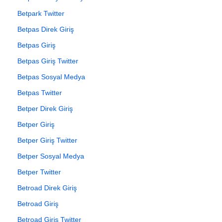
Betpark Twitter
Betpas Direk Giriş
Betpas Giriş
Betpas Giriş Twitter
Betpas Sosyal Medya
Betpas Twitter
Betper Direk Giriş
Betper Giriş
Betper Giriş Twitter
Betper Sosyal Medya
Betper Twitter
Betroad Direk Giriş
Betroad Giriş
Betroad Giriş Twitter