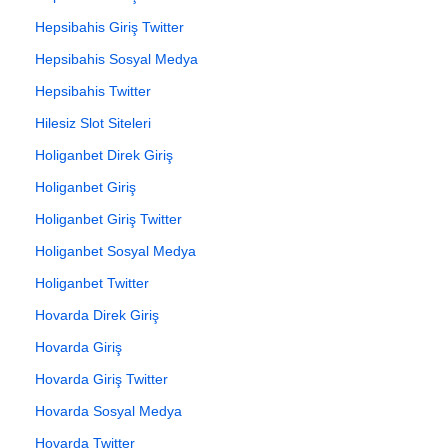
Hepsibahis Giriş Twitter
Hepsibahis Sosyal Medya
Hepsibahis Twitter
Hilesiz Slot Siteleri
Holiganbet Direk Giriş
Holiganbet Giriş
Holiganbet Giriş Twitter
Holiganbet Sosyal Medya
Holiganbet Twitter
Hovarda Direk Giriş
Hovarda Giriş
Hovarda Giriş Twitter
Hovarda Sosyal Medya
Hovarda Twitter