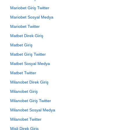
Mariobet Giriş Twitter
Mariobet Sosyal Medya
Mariobet Twitter
Matbet Direk Giriş
Matbet Giriş
Matbet Giriş Twitter
Matbet Sosyal Medya
Matbet Twitter
Milanobet Direk Giriş
Milanobet Giriş
Milanobet Giriş Twitter
Milanobet Sosyal Medya
Milanobet Twitter
Misli Direk Giriş