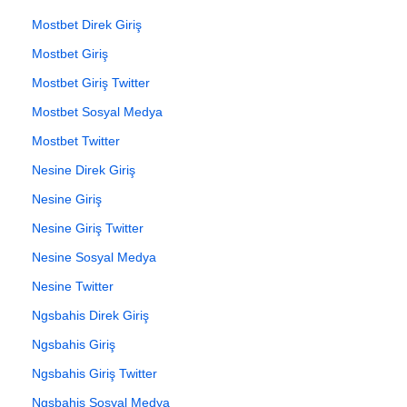
Mostbet Direk Giriş
Mostbet Giriş
Mostbet Giriş Twitter
Mostbet Sosyal Medya
Mostbet Twitter
Nesine Direk Giriş
Nesine Giriş
Nesine Giriş Twitter
Nesine Sosyal Medya
Nesine Twitter
Ngsbahis Direk Giriş
Ngsbahis Giriş
Ngsbahis Giriş Twitter
Ngsbahis Sosyal Medya