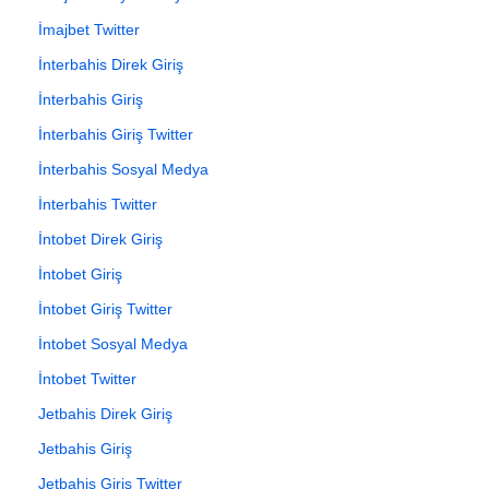
İmajbet Twitter
İnterbahis Direk Giriş
İnterbahis Giriş
İnterbahis Giriş Twitter
İnterbahis Sosyal Medya
İnterbahis Twitter
İntobet Direk Giriş
İntobet Giriş
İntobet Giriş Twitter
İntobet Sosyal Medya
İntobet Twitter
Jetbahis Direk Giriş
Jetbahis Giriş
Jetbahis Giriş Twitter