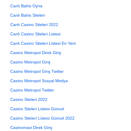
Canlı Bahis Oyna
Canlı Bahis Siteleri
Canlı Casino Siteleri 2022
Canlı Casino Siteleri Listesi
Canlı Casino Siteleri Listesi En Yeni
Casino Metropol Direk Giriş
Casino Metropol Giriş
Casino Metropol Giriş Twitter
Casino Metropol Sosyal Medya
Casino Metropol Twitter
Casino Siteleri 2022
Casino Siteleri Listesi Güncel
Casino Siteleri Listesi Güncel 2022
Casinomaxi Direk Giriş