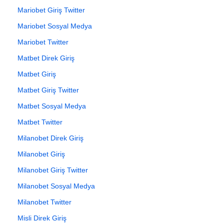
Mariobet Giriş Twitter
Mariobet Sosyal Medya
Mariobet Twitter
Matbet Direk Giriş
Matbet Giriş
Matbet Giriş Twitter
Matbet Sosyal Medya
Matbet Twitter
Milanobet Direk Giriş
Milanobet Giriş
Milanobet Giriş Twitter
Milanobet Sosyal Medya
Milanobet Twitter
Misli Direk Giriş