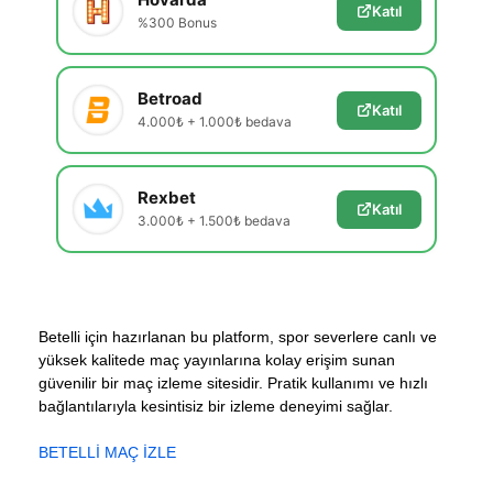
Katıl
%300 Bonus
Betroad
Katıl
4.000₺ + 1.000₺ bedava
Rexbet
Katıl
3.000₺ + 1.500₺ bedava
Betelli için hazırlanan bu platform, spor severlere canlı ve
yüksek kalitede maç yayınlarına kolay erişim sunan
güvenilir bir maç izleme sitesidir. Pratik kullanımı ve hızlı
bağlantılarıyla kesintisiz bir izleme deneyimi sağlar.
BETELLİ MAÇ İZLE