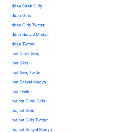
İddaa Direk Giriş
İddaa Giriş
İddaa Giriş Twitter
İddaa Sosyal Medya
İddaa Twitter
İlbet Direk Giriş
İlbet Giriş
İlbet Giriş Twitter
İlbet Sosyal Medya
İlbet Twitter
İmajbet Direk Giriş
İmajbet Giriş
İmajbet Giriş Twitter
İmajbet Sosyal Medya