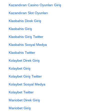
Kazandıran Casino Oyunları Giriş
Kazandıran Slot Oyunları
Klasbahis Direk Giriş
Klasbahis Giriş
Klasbahis Giriş Twitter
Klasbahis Sosyal Medya
Klasbahis Twitter
Kolaybet Direk Giriş
Kolaybet Giriş
Kolaybet Giriş Twitter
Kolaybet Sosyal Medya
Kolaybet Twitter
Mariobet Direk Giriş
Mariobet Giriş