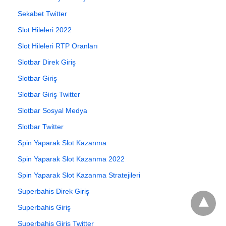
Sekabet Twitter
Slot Hileleri 2022
Slot Hileleri RTP Oranları
Slotbar Direk Giriş
Slotbar Giriş
Slotbar Giriş Twitter
Slotbar Sosyal Medya
Slotbar Twitter
Spin Yaparak Slot Kazanma
Spin Yaparak Slot Kazanma 2022
Spin Yaparak Slot Kazanma Stratejileri
Superbahis Direk Giriş
Superbahis Giriş
Superbahis Giriş Twitter