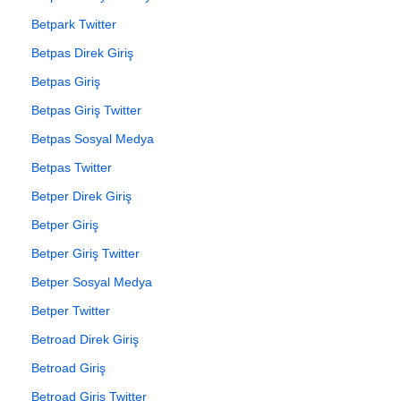
Betpark Twitter
Betpas Direk Giriş
Betpas Giriş
Betpas Giriş Twitter
Betpas Sosyal Medya
Betpas Twitter
Betper Direk Giriş
Betper Giriş
Betper Giriş Twitter
Betper Sosyal Medya
Betper Twitter
Betroad Direk Giriş
Betroad Giriş
Betroad Giriş Twitter