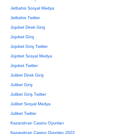
Jetbahis Sosyal Medya
Jetbahis Twitter
Jojobet Direk Giriş
Jojobet Giriş
Jojobet Giriş Twitter
Jojobet Sosyal Medya
Jojobet Twitter
Julibet Direk Giriş
Julibet Giriş
Julibet Giriş Twitter
Julibet Sosyal Medya
Julibet Twitter
Kazandıran Casino Oyunları
Kazandıran Casino Oyunları 2022