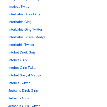
İmajbet Twitter
İnterbahis Direk Giriş
İnterbahis Giriş
İnterbahis Giriş Twitter
İnterbahis Sosyal Medya
İnterbahis Twitter
İntobet Direk Giriş
İntobet Giriş
İntobet Giriş Twitter
İntobet Sosyal Medya
İntobet Twitter
Jetbahis Direk Giriş
Jetbahis Giriş
Jetbahis Giriş Twitter