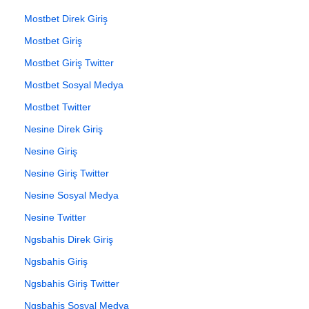
Mostbet Direk Giriş
Mostbet Giriş
Mostbet Giriş Twitter
Mostbet Sosyal Medya
Mostbet Twitter
Nesine Direk Giriş
Nesine Giriş
Nesine Giriş Twitter
Nesine Sosyal Medya
Nesine Twitter
Ngsbahis Direk Giriş
Ngsbahis Giriş
Ngsbahis Giriş Twitter
Ngsbahis Sosyal Medya