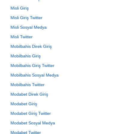
Misli Giriş
Misli Giriş Twitter
Misli Sosyal Medya
Misli Twitter
Mobilbahis Direk Giriş
Mobilbahis Giriş
Mobilbahis Giriş Twitter
Mobilbahis Sosyal Medya
Mobilbahis Twitter
Modabet Direk Giriş
Modabet Giriş
Modabet Giriş Twitter
Modabet Sosyal Medya
Modabet Twitter