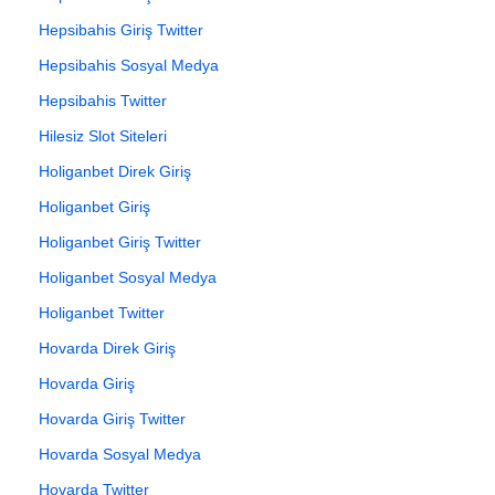
Hepsibahis Giriş Twitter
Hepsibahis Sosyal Medya
Hepsibahis Twitter
Hilesiz Slot Siteleri
Holiganbet Direk Giriş
Holiganbet Giriş
Holiganbet Giriş Twitter
Holiganbet Sosyal Medya
Holiganbet Twitter
Hovarda Direk Giriş
Hovarda Giriş
Hovarda Giriş Twitter
Hovarda Sosyal Medya
Hovarda Twitter