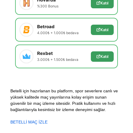
Katıl
%300 Bonus
Betroad
Katıl
4.000₺ + 1.000₺ bedava
Rexbet
Katıl
3.000₺ + 1.500₺ bedava
Betelli için hazırlanan bu platform, spor severlere canlı ve
yüksek kalitede maç yayınlarına kolay erişim sunan
güvenilir bir maç izleme sitesidir. Pratik kullanımı ve hızlı
bağlantılarıyla kesintisiz bir izleme deneyimi sağlar.
BETELLİ MAÇ İZLE