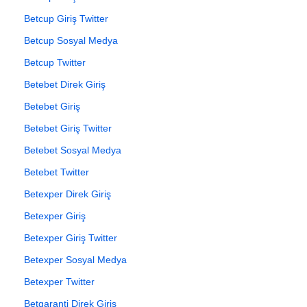
Betcup Giriş Twitter
Betcup Sosyal Medya
Betcup Twitter
Betebet Direk Giriş
Betebet Giriş
Betebet Giriş Twitter
Betebet Sosyal Medya
Betebet Twitter
Betexper Direk Giriş
Betexper Giriş
Betexper Giriş Twitter
Betexper Sosyal Medya
Betexper Twitter
Betgaranti Direk Giriş