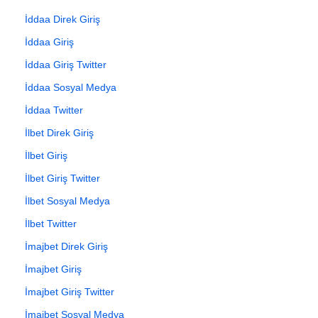
İddaa Direk Giriş
İddaa Giriş
İddaa Giriş Twitter
İddaa Sosyal Medya
İddaa Twitter
İlbet Direk Giriş
İlbet Giriş
İlbet Giriş Twitter
İlbet Sosyal Medya
İlbet Twitter
İmajbet Direk Giriş
İmajbet Giriş
İmajbet Giriş Twitter
İmajbet Sosyal Medya