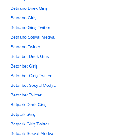
Betnano Direk Giriş
Betnano Giriş
Betnano Giriş Twitter
Betnano Sosyal Medya
Betnano Twitter
Betonbet Direk Giriş
Betonbet Giriş
Betonbet Giriş Twitter
Betonbet Sosyal Medya
Betonbet Twitter
Betpark Direk Giriş
Betpark Giriş
Betpark Giriş Twitter
Betpark Sosyal Medya