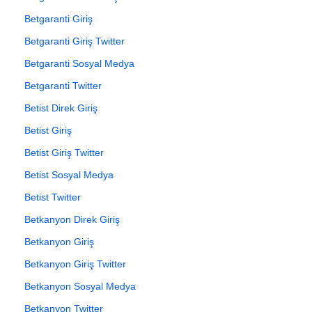
Betgaranti Giriş
Betgaranti Giriş Twitter
Betgaranti Sosyal Medya
Betgaranti Twitter
Betist Direk Giriş
Betist Giriş
Betist Giriş Twitter
Betist Sosyal Medya
Betist Twitter
Betkanyon Direk Giriş
Betkanyon Giriş
Betkanyon Giriş Twitter
Betkanyon Sosyal Medya
Betkanyon Twitter