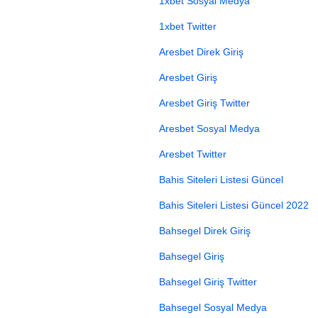
1xbet Sosyal Medya
1xbet Twitter
Aresbet Direk Giriş
Aresbet Giriş
Aresbet Giriş Twitter
Aresbet Sosyal Medya
Aresbet Twitter
Bahis Siteleri Listesi Güncel
Bahis Siteleri Listesi Güncel 2022
Bahsegel Direk Giriş
Bahsegel Giriş
Bahsegel Giriş Twitter
Bahsegel Sosyal Medya