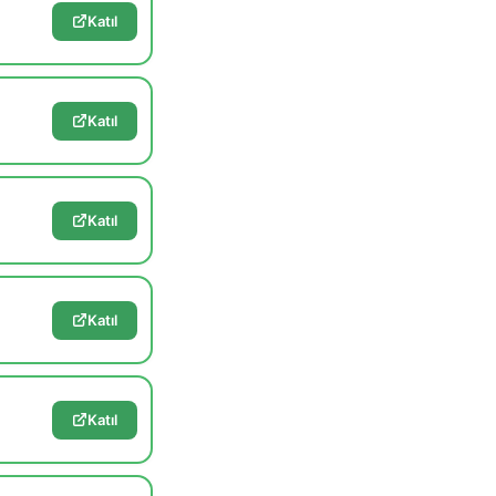
Katıl
Katıl
Katıl
Katıl
Katıl