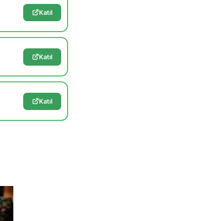
Katıl
Katıl
Katıl