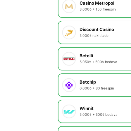
Casino Metropol
8.000₺ + 150 freespin
Discount Casino
5.000₺ nakit iade
Betelli
5.050₺ + 500₺ bedava
Betchip
6.000₺ + 80 freespin
Winnit
5.000₺ + 500₺ bedava