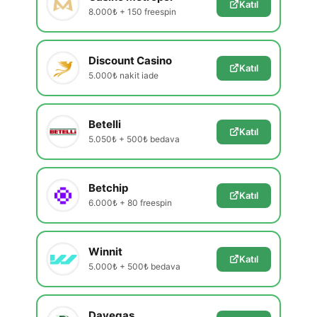
Katıl
8.000₺ + 150 freespin
Discount Casino
Katıl
5.000₺ nakit iade
Betelli
Katıl
5.050₺ + 500₺ bedava
Betchip
Katıl
6.000₺ + 80 freespin
Winnit
Katıl
5.000₺ + 500₺ bedava
Davegas