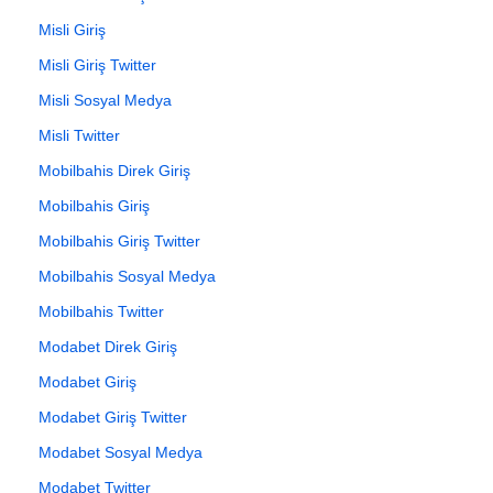
Misli Giriş
Misli Giriş Twitter
Misli Sosyal Medya
Misli Twitter
Mobilbahis Direk Giriş
Mobilbahis Giriş
Mobilbahis Giriş Twitter
Mobilbahis Sosyal Medya
Mobilbahis Twitter
Modabet Direk Giriş
Modabet Giriş
Modabet Giriş Twitter
Modabet Sosyal Medya
Modabet Twitter