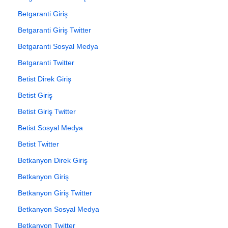
Betgaranti Giriş
Betgaranti Giriş Twitter
Betgaranti Sosyal Medya
Betgaranti Twitter
Betist Direk Giriş
Betist Giriş
Betist Giriş Twitter
Betist Sosyal Medya
Betist Twitter
Betkanyon Direk Giriş
Betkanyon Giriş
Betkanyon Giriş Twitter
Betkanyon Sosyal Medya
Betkanyon Twitter