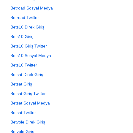
Betroad Sosyal Medya
Betroad Twitter
Bets10 Direk Giriş
Bets10 Giriş
Bets10 Giriş Twitter
Bets10 Sosyal Medya
Bets10 Twitter
Betsat Direk Giriş
Betsat Giriş
Betsat Giriş Twitter
Betsat Sosyal Medya
Betsat Twitter
Betvole Direk Giriş
Betvole Giriş