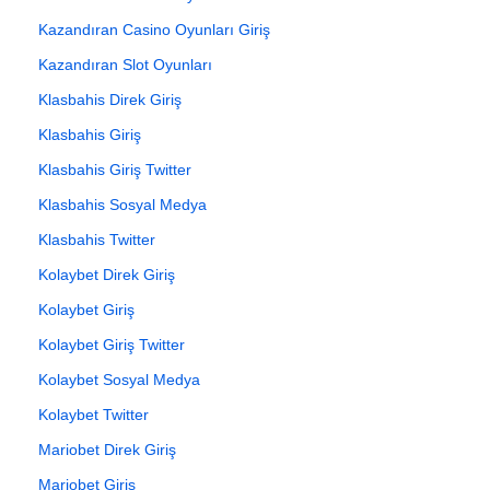
Kazandıran Casino Oyunları Giriş
Kazandıran Slot Oyunları
Klasbahis Direk Giriş
Klasbahis Giriş
Klasbahis Giriş Twitter
Klasbahis Sosyal Medya
Klasbahis Twitter
Kolaybet Direk Giriş
Kolaybet Giriş
Kolaybet Giriş Twitter
Kolaybet Sosyal Medya
Kolaybet Twitter
Mariobet Direk Giriş
Mariobet Giriş