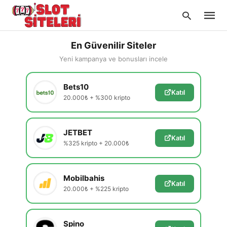
En Güvenilir Siteler
Yeni kampanya ve bonusları incele
Type
Bets10
your
Katıl
searc
20.000₺ + %300 kripto
query
and
hit
enter:
JETBET
Katıl
%325 kripto + 20.000₺
Mobilbahis
Katıl
20.000₺ + %225 kripto
Spino