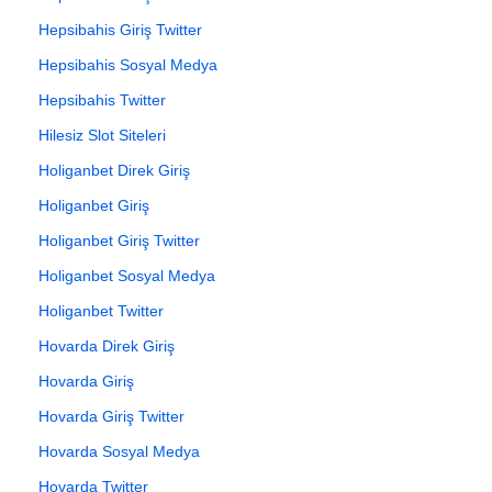
Hepsibahis Giriş Twitter
Hepsibahis Sosyal Medya
Hepsibahis Twitter
Hilesiz Slot Siteleri
Holiganbet Direk Giriş
Holiganbet Giriş
Holiganbet Giriş Twitter
Holiganbet Sosyal Medya
Holiganbet Twitter
Hovarda Direk Giriş
Hovarda Giriş
Hovarda Giriş Twitter
Hovarda Sosyal Medya
Hovarda Twitter