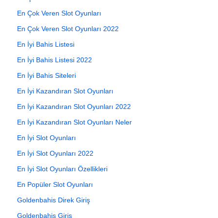
En Çok Veren Slot Oyunları
En Çok Veren Slot Oyunları 2022
En İyi Bahis Listesi
En İyi Bahis Listesi 2022
En İyi Bahis Siteleri
En İyi Kazandıran Slot Oyunları
En İyi Kazandıran Slot Oyunları 2022
En İyi Kazandıran Slot Oyunları Neler
En İyi Slot Oyunları
En İyi Slot Oyunları 2022
En İyi Slot Oyunları Özellikleri
En Popüler Slot Oyunları
Goldenbahis Direk Giriş
Goldenbahis Giriş