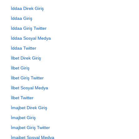
İddaa Direk Giriş
İddaa Giriş
İddaa Giriş Twitter
İddaa Sosyal Medya
İddaa Twitter
İlbet Direk Giriş
İlbet Giriş
İlbet Giriş Twitter
İlbet Sosyal Medya
İlbet Twitter
İmajbet Direk Giriş
İmajbet Giriş
İmajbet Giriş Twitter
İmajbet Sosyal Medya