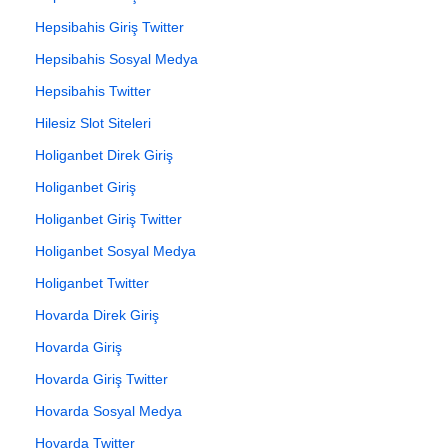
Hepsibahis Giriş Twitter
Hepsibahis Sosyal Medya
Hepsibahis Twitter
Hilesiz Slot Siteleri
Holiganbet Direk Giriş
Holiganbet Giriş
Holiganbet Giriş Twitter
Holiganbet Sosyal Medya
Holiganbet Twitter
Hovarda Direk Giriş
Hovarda Giriş
Hovarda Giriş Twitter
Hovarda Sosyal Medya
Hovarda Twitter