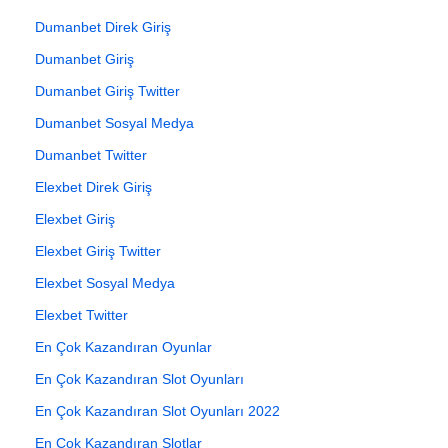
Dumanbet Direk Giriş
Dumanbet Giriş
Dumanbet Giriş Twitter
Dumanbet Sosyal Medya
Dumanbet Twitter
Elexbet Direk Giriş
Elexbet Giriş
Elexbet Giriş Twitter
Elexbet Sosyal Medya
Elexbet Twitter
En Çok Kazandıran Oyunlar
En Çok Kazandıran Slot Oyunları
En Çok Kazandıran Slot Oyunları 2022
En Çok Kazandıran Slotlar