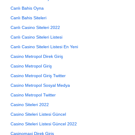
Canlı Bahis Oyna
Canlı Bahis Siteleri
Canlı Casino Siteleri 2022
Canlı Casino Siteleri Listesi
Canlı Casino Siteleri Listesi En Yeni
Casino Metropol Direk Giriş
Casino Metropol Giriş
Casino Metropol Giriş Twitter
Casino Metropol Sosyal Medya
Casino Metropol Twitter
Casino Siteleri 2022
Casino Siteleri Listesi Güncel
Casino Siteleri Listesi Güncel 2022
Casinomaxi Direk Giriş