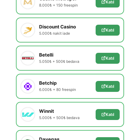
Katıl
8.000₺ + 150 freespin
Discount Casino
Katıl
5.000₺ nakit iade
Betelli
Katıl
5.050₺ + 500₺ bedava
Betchip
Katıl
6.000₺ + 80 freespin
Winnit
Katıl
5.000₺ + 500₺ bedava
Davegas