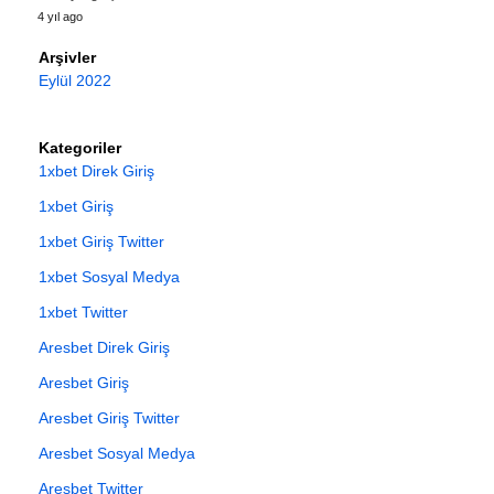
4 yıl ago
Arşivler
Eylül 2022
Kategoriler
1xbet Direk Giriş
1xbet Giriş
1xbet Giriş Twitter
1xbet Sosyal Medya
1xbet Twitter
Aresbet Direk Giriş
Aresbet Giriş
Aresbet Giriş Twitter
Aresbet Sosyal Medya
Aresbet Twitter