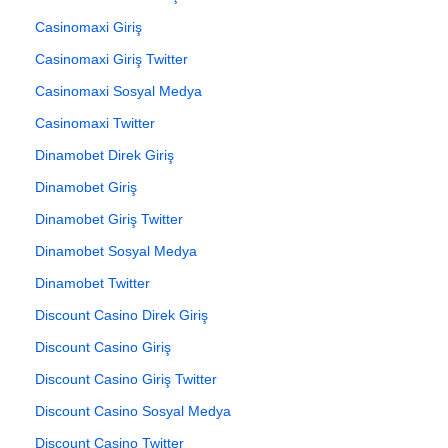
Casinomaxi Giriş
Casinomaxi Giriş Twitter
Casinomaxi Sosyal Medya
Casinomaxi Twitter
Dinamobet Direk Giriş
Dinamobet Giriş
Dinamobet Giriş Twitter
Dinamobet Sosyal Medya
Dinamobet Twitter
Discount Casino Direk Giriş
Discount Casino Giriş
Discount Casino Giriş Twitter
Discount Casino Sosyal Medya
Discount Casino Twitter