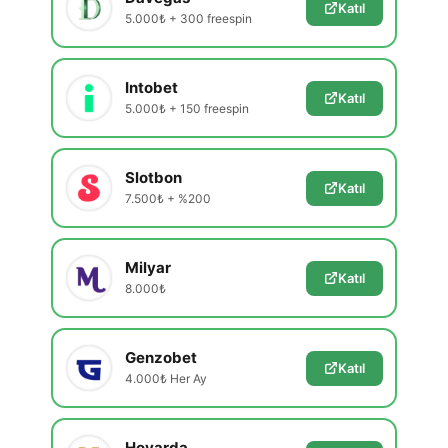
Katıl
5.000₺ + 300 freespin
Intobet
Katıl
5.000₺ + 150 freespin
Slotbon
Katıl
7.500₺ + %200
Milyar
Katıl
8.000₺
Genzobet
Katıl
4.000₺ Her Ay
Hovarda