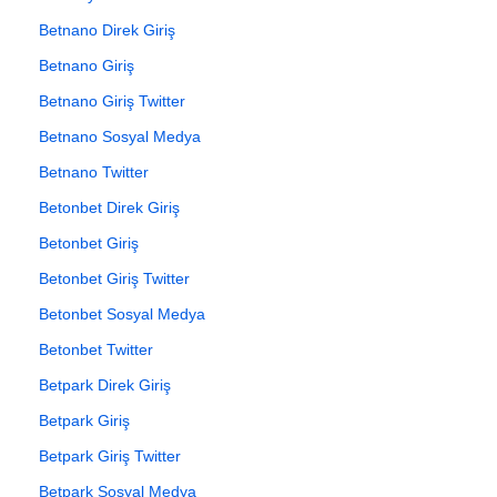
Betnano Direk Giriş
Betnano Giriş
Betnano Giriş Twitter
Betnano Sosyal Medya
Betnano Twitter
Betonbet Direk Giriş
Betonbet Giriş
Betonbet Giriş Twitter
Betonbet Sosyal Medya
Betonbet Twitter
Betpark Direk Giriş
Betpark Giriş
Betpark Giriş Twitter
Betpark Sosyal Medya