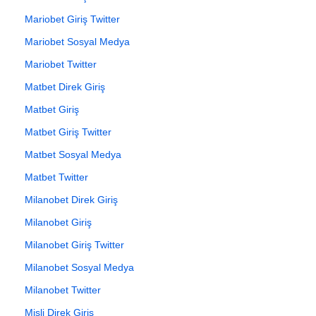
Mariobet Giriş Twitter
Mariobet Sosyal Medya
Mariobet Twitter
Matbet Direk Giriş
Matbet Giriş
Matbet Giriş Twitter
Matbet Sosyal Medya
Matbet Twitter
Milanobet Direk Giriş
Milanobet Giriş
Milanobet Giriş Twitter
Milanobet Sosyal Medya
Milanobet Twitter
Misli Direk Giriş