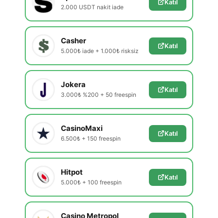
Katıl
2.000 USDT nakit iade
Casher
Katıl
5.000₺ iade + 1.000₺ risksiz
Jokera
Katıl
3.000₺ %200 + 50 freespin
CasinoMaxi
Katıl
6.500₺ + 150 freespin
Hitpot
Katıl
5.000₺ + 100 freespin
Casino Metropol