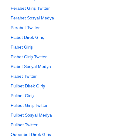
Perabet Giriş Twitter
Perabet Sosyal Medya
Perabet Twitter
Piabet Direk Giriş
Piabet Giriş
Piabet Giriş Twitter
Piabet Sosyal Medya
Piabet Twitter
Pulibet Direk Giriş
Pulibet Giriş
Pulibet Giriş Twitter
Pulibet Sosyal Medya
Pulibet Twitter
Queenbet Direk Giriş