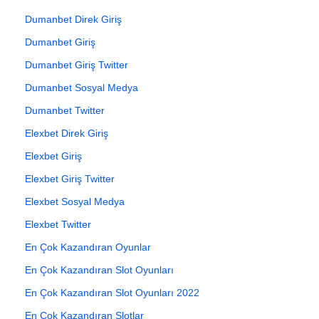
Dumanbet Direk Giriş
Dumanbet Giriş
Dumanbet Giriş Twitter
Dumanbet Sosyal Medya
Dumanbet Twitter
Elexbet Direk Giriş
Elexbet Giriş
Elexbet Giriş Twitter
Elexbet Sosyal Medya
Elexbet Twitter
En Çok Kazandıran Oyunlar
En Çok Kazandıran Slot Oyunları
En Çok Kazandıran Slot Oyunları 2022
En Çok Kazandıran Slotlar