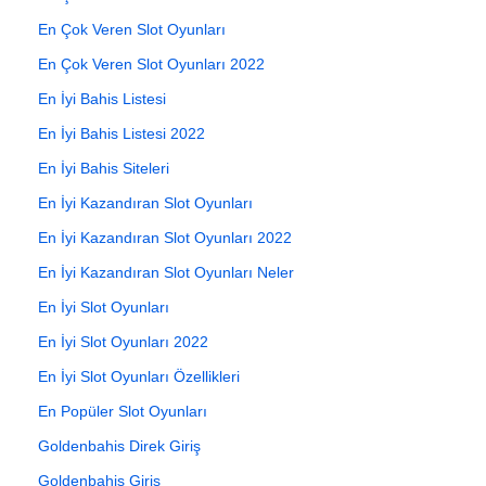
En Çok Veren Slot Oyunları
En Çok Veren Slot Oyunları 2022
En İyi Bahis Listesi
En İyi Bahis Listesi 2022
En İyi Bahis Siteleri
En İyi Kazandıran Slot Oyunları
En İyi Kazandıran Slot Oyunları 2022
En İyi Kazandıran Slot Oyunları Neler
En İyi Slot Oyunları
En İyi Slot Oyunları 2022
En İyi Slot Oyunları Özellikleri
En Popüler Slot Oyunları
Goldenbahis Direk Giriş
Goldenbahis Giriş