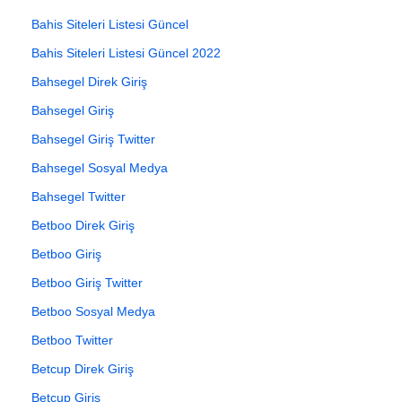
Bahis Siteleri Listesi Güncel
Bahis Siteleri Listesi Güncel 2022
Bahsegel Direk Giriş
Bahsegel Giriş
Bahsegel Giriş Twitter
Bahsegel Sosyal Medya
Bahsegel Twitter
Betboo Direk Giriş
Betboo Giriş
Betboo Giriş Twitter
Betboo Sosyal Medya
Betboo Twitter
Betcup Direk Giriş
Betcup Giriş