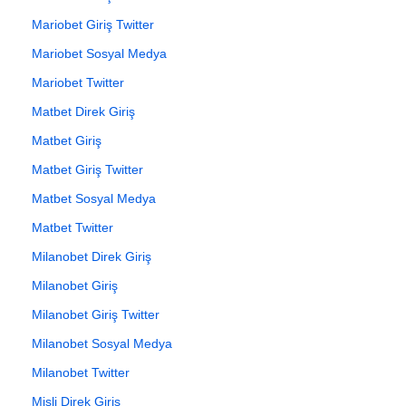
Mariobet Giriş Twitter
Mariobet Sosyal Medya
Mariobet Twitter
Matbet Direk Giriş
Matbet Giriş
Matbet Giriş Twitter
Matbet Sosyal Medya
Matbet Twitter
Milanobet Direk Giriş
Milanobet Giriş
Milanobet Giriş Twitter
Milanobet Sosyal Medya
Milanobet Twitter
Misli Direk Giriş