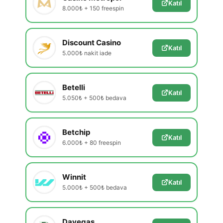
Katıl
8.000₺ + 150 freespin
Discount Casino
Katıl
5.000₺ nakit iade
Betelli
Katıl
5.050₺ + 500₺ bedava
Betchip
Katıl
6.000₺ + 80 freespin
Winnit
Katıl
5.000₺ + 500₺ bedava
Davegas