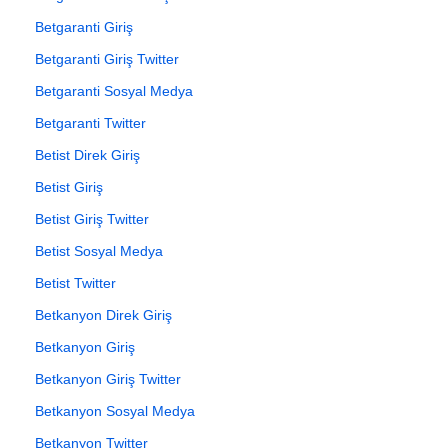
Betgaranti Giriş
Betgaranti Giriş Twitter
Betgaranti Sosyal Medya
Betgaranti Twitter
Betist Direk Giriş
Betist Giriş
Betist Giriş Twitter
Betist Sosyal Medya
Betist Twitter
Betkanyon Direk Giriş
Betkanyon Giriş
Betkanyon Giriş Twitter
Betkanyon Sosyal Medya
Betkanyon Twitter