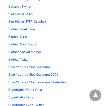
Sekabet Twitter
Slot Hileleri 2022
Slot Hileleri RTP Oranları
Slotbar Direk Giriş
Slotbar Giriş
Slotbar Giriş Twitter
Slotbar Sosyal Medya
Slotbar Twitter
Spin Yaparak Slot Kazanma
Spin Yaparak Slot Kazanma 2022
Spin Yaparak Slot Kazanma Stratejileri
Superbahis Direk Giriş
Superbahis Giriş
Superbahis Giriş Twitter