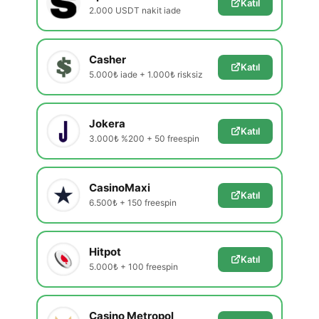
Katıl
2.000 USDT nakit iade
Casher
Katıl
5.000₺ iade + 1.000₺ risksiz
Jokera
Katıl
3.000₺ %200 + 50 freespin
CasinoMaxi
Katıl
6.500₺ + 150 freespin
Hitpot
Katıl
5.000₺ + 100 freespin
Casino Metropol