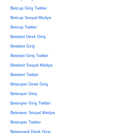
Betcup Giriş Twitter
Betcup Sosyal Medya
Betcup Twitter
Betebet Direk Giriş
Betebet Giriş
Betebet Giriş Twitter
Betebet Sosyal Medya
Betebet Twitter
Betexper Direk Giriş
Betexper Giriş
Betexper Giriş Twitter
Betexper Sosyal Medya
Betexper Twitter
Betgaranti Direk Giriş