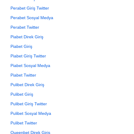
Perabet Giriş Twitter
Perabet Sosyal Medya
Perabet Twitter
Piabet Direk Giriş
Piabet Giriş
Piabet Giriş Twitter
Piabet Sosyal Medya
Piabet Twitter
Pulibet Direk Giriş
Pulibet Giriş
Pulibet Giriş Twitter
Pulibet Sosyal Medya
Pulibet Twitter
Queenbet Direk Giriş