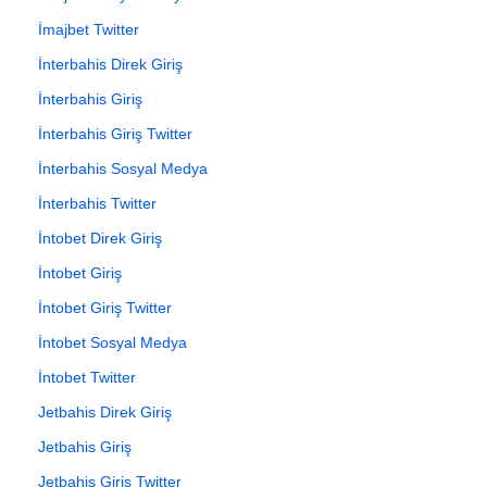
İmajbet Twitter
İnterbahis Direk Giriş
İnterbahis Giriş
İnterbahis Giriş Twitter
İnterbahis Sosyal Medya
İnterbahis Twitter
İntobet Direk Giriş
İntobet Giriş
İntobet Giriş Twitter
İntobet Sosyal Medya
İntobet Twitter
Jetbahis Direk Giriş
Jetbahis Giriş
Jetbahis Giriş Twitter