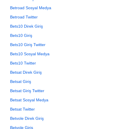
Betroad Sosyal Medya
Betroad Twitter
Bets10 Direk Giriş
Bets10 Giriş
Bets10 Giriş Twitter
Bets10 Sosyal Medya
Bets10 Twitter
Betsat Direk Giriş
Betsat Giriş
Betsat Giriş Twitter
Betsat Sosyal Medya
Betsat Twitter
Betvole Direk Giriş
Betvole Giriş