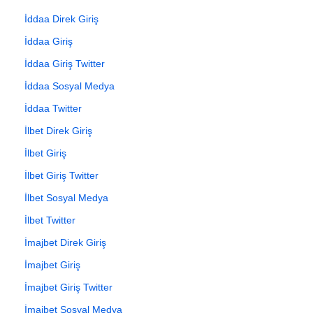
İddaa Direk Giriş
İddaa Giriş
İddaa Giriş Twitter
İddaa Sosyal Medya
İddaa Twitter
İlbet Direk Giriş
İlbet Giriş
İlbet Giriş Twitter
İlbet Sosyal Medya
İlbet Twitter
İmajbet Direk Giriş
İmajbet Giriş
İmajbet Giriş Twitter
İmajbet Sosyal Medya