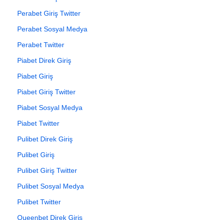
Perabet Giriş Twitter
Perabet Sosyal Medya
Perabet Twitter
Piabet Direk Giriş
Piabet Giriş
Piabet Giriş Twitter
Piabet Sosyal Medya
Piabet Twitter
Pulibet Direk Giriş
Pulibet Giriş
Pulibet Giriş Twitter
Pulibet Sosyal Medya
Pulibet Twitter
Queenbet Direk Giriş