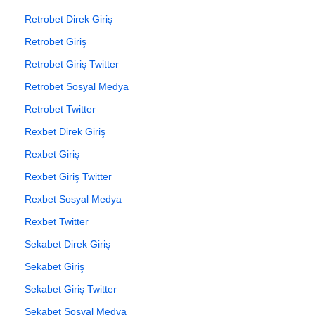
Retrobet Direk Giriş
Retrobet Giriş
Retrobet Giriş Twitter
Retrobet Sosyal Medya
Retrobet Twitter
Rexbet Direk Giriş
Rexbet Giriş
Rexbet Giriş Twitter
Rexbet Sosyal Medya
Rexbet Twitter
Sekabet Direk Giriş
Sekabet Giriş
Sekabet Giriş Twitter
Sekabet Sosyal Medya