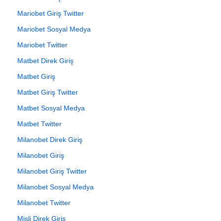
Mariobet Giriş Twitter
Mariobet Sosyal Medya
Mariobet Twitter
Matbet Direk Giriş
Matbet Giriş
Matbet Giriş Twitter
Matbet Sosyal Medya
Matbet Twitter
Milanobet Direk Giriş
Milanobet Giriş
Milanobet Giriş Twitter
Milanobet Sosyal Medya
Milanobet Twitter
Misli Direk Giriş