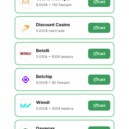
Katıl
8.000₺ + 150 freespin
Discount Casino
Katıl
5.000₺ nakit iade
Betelli
Katıl
5.050₺ + 500₺ bedava
Betchip
Katıl
6.000₺ + 80 freespin
Winnit
Katıl
5.000₺ + 500₺ bedava
Davegas