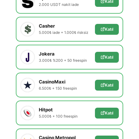
Katıl
2.000 USDT nakit iade
Casher
Katıl
5.000₺ iade + 1.000₺ risksiz
Jokera
Katıl
3.000₺ %200 + 50 freespin
CasinoMaxi
Katıl
6.500₺ + 150 freespin
Hitpot
Katıl
5.000₺ + 100 freespin
Casino Metropol