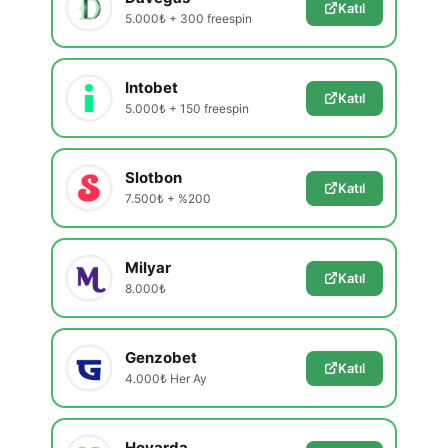
Katıl
5.000₺ + 300 freespin
Intobet
Katıl
5.000₺ + 150 freespin
Slotbon
Katıl
7.500₺ + %200
Milyar
Katıl
8.000₺
Genzobet
Katıl
4.000₺ Her Ay
Hovarda