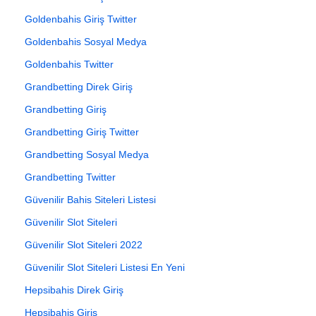
Goldenbahis Giriş Twitter
Goldenbahis Sosyal Medya
Goldenbahis Twitter
Grandbetting Direk Giriş
Grandbetting Giriş
Grandbetting Giriş Twitter
Grandbetting Sosyal Medya
Grandbetting Twitter
Güvenilir Bahis Siteleri Listesi
Güvenilir Slot Siteleri
Güvenilir Slot Siteleri 2022
Güvenilir Slot Siteleri Listesi En Yeni
Hepsibahis Direk Giriş
Hepsibahis Giriş