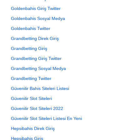
Goldenbahis Giriş Twitter
Goldenbahis Sosyal Medya
Goldenbahis Twitter
Grandbetting Direk Giriş
Grandbetting Giriş
Grandbetting Giriş Twitter
Grandbetting Sosyal Medya
Grandbetting Twitter
Güvenilir Bahis Siteleri Listesi
Güvenilir Slot Siteleri
Güvenilir Slot Siteleri 2022
Güvenilir Slot Siteleri Listesi En Yeni
Hepsibahis Direk Giriş
Hepsibahis Giriş