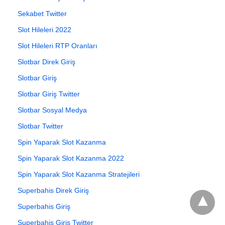
Sekabet Twitter
Slot Hileleri 2022
Slot Hileleri RTP Oranları
Slotbar Direk Giriş
Slotbar Giriş
Slotbar Giriş Twitter
Slotbar Sosyal Medya
Slotbar Twitter
Spin Yaparak Slot Kazanma
Spin Yaparak Slot Kazanma 2022
Spin Yaparak Slot Kazanma Stratejileri
Superbahis Direk Giriş
Superbahis Giriş
Superbahis Giriş Twitter