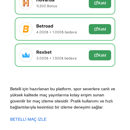
Katıl
%300 Bonus
Betroad
Katıl
4.000₺ + 1.000₺ bedava
Rexbet
Katıl
3.000₺ + 1.500₺ bedava
Betelli için hazırlanan bu platform, spor severlere canlı ve
yüksek kalitede maç yayınlarına kolay erişim sunan
güvenilir bir maç izleme sitesidir. Pratik kullanımı ve hızlı
bağlantılarıyla kesintisiz bir izleme deneyimi sağlar.
BETELLİ MAÇ İZLE