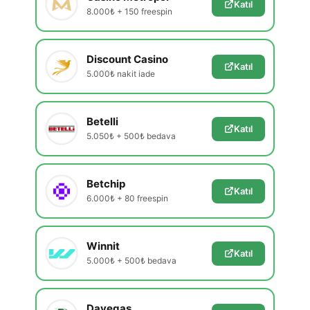
Katıl
8.000₺ + 150 freespin
Discount Casino
Katıl
5.000₺ nakit iade
Betelli
Katıl
5.050₺ + 500₺ bedava
Betchip
Katıl
6.000₺ + 80 freespin
Winnit
Katıl
5.000₺ + 500₺ bedava
Davegas