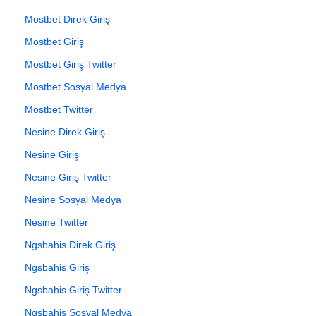
Mostbet Direk Giriş
Mostbet Giriş
Mostbet Giriş Twitter
Mostbet Sosyal Medya
Mostbet Twitter
Nesine Direk Giriş
Nesine Giriş
Nesine Giriş Twitter
Nesine Sosyal Medya
Nesine Twitter
Ngsbahis Direk Giriş
Ngsbahis Giriş
Ngsbahis Giriş Twitter
Ngsbahis Sosyal Medya