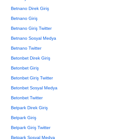
Betnano Direk Giriş
Betnano Giriş
Betnano Giriş Twitter
Betnano Sosyal Medya
Betnano Twitter
Betonbet Direk Giriş
Betonbet Giriş
Betonbet Giriş Twitter
Betonbet Sosyal Medya
Betonbet Twitter
Betpark Direk Giriş
Betpark Giriş
Betpark Giriş Twitter
Betpark Sosyal Medya