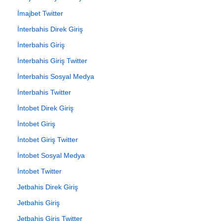
İmajbet Twitter
İnterbahis Direk Giriş
İnterbahis Giriş
İnterbahis Giriş Twitter
İnterbahis Sosyal Medya
İnterbahis Twitter
İntobet Direk Giriş
İntobet Giriş
İntobet Giriş Twitter
İntobet Sosyal Medya
İntobet Twitter
Jetbahis Direk Giriş
Jetbahis Giriş
Jetbahis Giriş Twitter