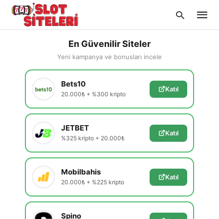
En Güvenilir Siteler
Yeni kampanya ve bonusları incele
Type
Bets10
your
Katıl
searc
20.000₺ + %300 kripto
query
and
hit
enter:
JETBET
Katıl
%325 kripto + 20.000₺
Mobilbahis
Katıl
20.000₺ + %225 kripto
Spino