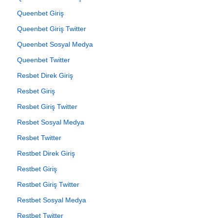
Queenbet Giriş
Queenbet Giriş Twitter
Queenbet Sosyal Medya
Queenbet Twitter
Resbet Direk Giriş
Resbet Giriş
Resbet Giriş Twitter
Resbet Sosyal Medya
Resbet Twitter
Restbet Direk Giriş
Restbet Giriş
Restbet Giriş Twitter
Restbet Sosyal Medya
Restbet Twitter