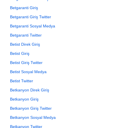
Betgaranti Giriş
Betgaranti Giriş Twitter
Betgaranti Sosyal Medya
Betgaranti Twitter
Betist Direk Giriş
Betist Giriş
Betist Giriş Twitter
Betist Sosyal Medya
Betist Twitter
Betkanyon Direk Giriş
Betkanyon Giriş
Betkanyon Giriş Twitter
Betkanyon Sosyal Medya
Betkanyon Twitter