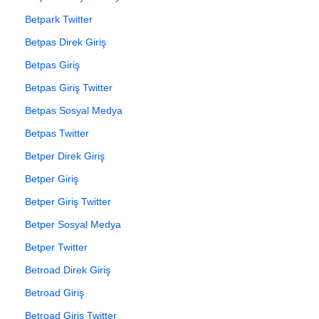
Betpark Twitter
Betpas Direk Giriş
Betpas Giriş
Betpas Giriş Twitter
Betpas Sosyal Medya
Betpas Twitter
Betper Direk Giriş
Betper Giriş
Betper Giriş Twitter
Betper Sosyal Medya
Betper Twitter
Betroad Direk Giriş
Betroad Giriş
Betroad Giriş Twitter