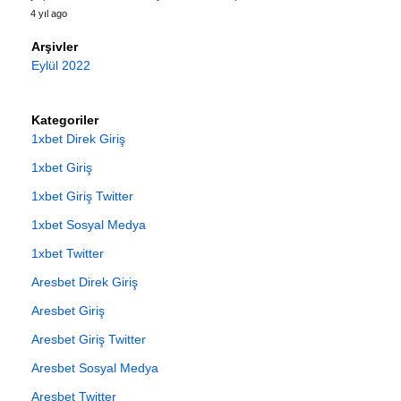
4 yıl ago
Arşivler
Eylül 2022
Kategoriler
1xbet Direk Giriş
1xbet Giriş
1xbet Giriş Twitter
1xbet Sosyal Medya
1xbet Twitter
Aresbet Direk Giriş
Aresbet Giriş
Aresbet Giriş Twitter
Aresbet Sosyal Medya
Aresbet Twitter