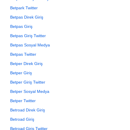
Betpark Twitter
Betpas Direk Giriş
Betpas Giriş
Betpas Giriş Twitter
Betpas Sosyal Medya
Betpas Twitter
Betper Direk Giriş
Betper Giriş
Betper Giriş Twitter
Betper Sosyal Medya
Betper Twitter
Betroad Direk Giriş
Betroad Giriş
Betroad Giriş Twitter