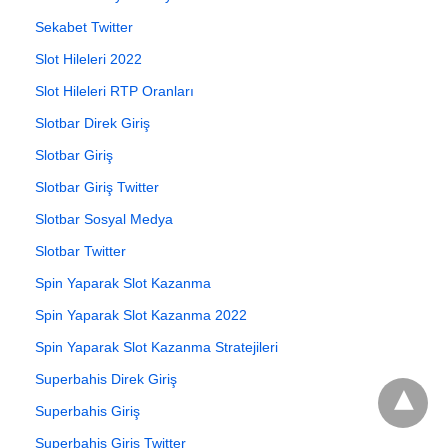
Sekabet Twitter
Slot Hileleri 2022
Slot Hileleri RTP Oranları
Slotbar Direk Giriş
Slotbar Giriş
Slotbar Giriş Twitter
Slotbar Sosyal Medya
Slotbar Twitter
Spin Yaparak Slot Kazanma
Spin Yaparak Slot Kazanma 2022
Spin Yaparak Slot Kazanma Stratejileri
Superbahis Direk Giriş
Superbahis Giriş
Superbahis Giriş Twitter