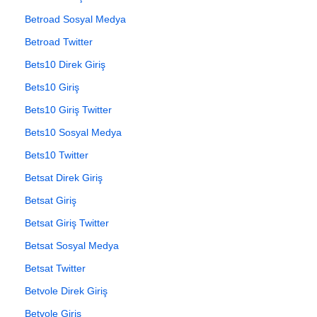
Betroad Sosyal Medya
Betroad Twitter
Bets10 Direk Giriş
Bets10 Giriş
Bets10 Giriş Twitter
Bets10 Sosyal Medya
Bets10 Twitter
Betsat Direk Giriş
Betsat Giriş
Betsat Giriş Twitter
Betsat Sosyal Medya
Betsat Twitter
Betvole Direk Giriş
Betvole Giriş