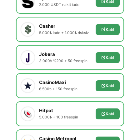
Katıl
2.000 USDT nakit iade
Casher
Katıl
5.000₺ iade + 1.000₺ risksiz
Jokera
Katıl
3.000₺ %200 + 50 freespin
CasinoMaxi
Katıl
6.500₺ + 150 freespin
Hitpot
Katıl
5.000₺ + 100 freespin
Casino Metropol