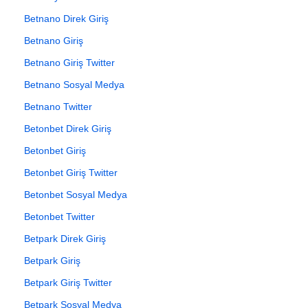
Betnano Direk Giriş
Betnano Giriş
Betnano Giriş Twitter
Betnano Sosyal Medya
Betnano Twitter
Betonbet Direk Giriş
Betonbet Giriş
Betonbet Giriş Twitter
Betonbet Sosyal Medya
Betonbet Twitter
Betpark Direk Giriş
Betpark Giriş
Betpark Giriş Twitter
Betpark Sosyal Medya