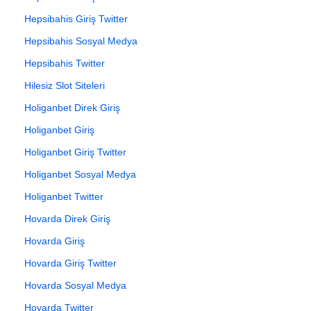
Hepsibahis Giriş Twitter
Hepsibahis Sosyal Medya
Hepsibahis Twitter
Hilesiz Slot Siteleri
Holiganbet Direk Giriş
Holiganbet Giriş
Holiganbet Giriş Twitter
Holiganbet Sosyal Medya
Holiganbet Twitter
Hovarda Direk Giriş
Hovarda Giriş
Hovarda Giriş Twitter
Hovarda Sosyal Medya
Hovarda Twitter