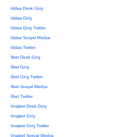
İddaa Direk Giriş
İddaa Giriş
İddaa Giriş Twitter
İddaa Sosyal Medya
İddaa Twitter
İlbet Direk Giriş
İlbet Giriş
İlbet Giriş Twitter
İlbet Sosyal Medya
İlbet Twitter
İmajbet Direk Giriş
İmajbet Giriş
İmajbet Giriş Twitter
İmajbet Sosyal Medya