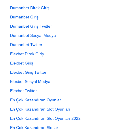
Dumanbet Direk Giriş
Dumanbet Giriş
Dumanbet Giriş Twitter
Dumanbet Sosyal Medya
Dumanbet Twitter
Elexbet Direk Giriş
Elexbet Giriş
Elexbet Giriş Twitter
Elexbet Sosyal Medya
Elexbet Twitter
En Çok Kazandıran Oyunlar
En Çok Kazandıran Slot Oyunları
En Çok Kazandıran Slot Oyunları 2022
En Çok Kazandıran Slotlar