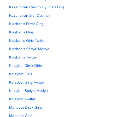
Kazandıran Casino Oyunları Giriş
Kazandıran Slot Oyunları
Klasbahis Direk Giriş
Klasbahis Giriş
Klasbahis Giriş Twitter
Klasbahis Sosyal Medya
Klasbahis Twitter
Kolaybet Direk Giriş
Kolaybet Giriş
Kolaybet Giriş Twitter
Kolaybet Sosyal Medya
Kolaybet Twitter
Mariobet Direk Giriş
Mariobet Giriş