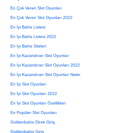
En Çok Veren Slot Oyunları
En Çok Veren Slot Oyunları 2022
En İyi Bahis Listesi
En İyi Bahis Listesi 2022
En İyi Bahis Siteleri
En İyi Kazandıran Slot Oyunları
En İyi Kazandıran Slot Oyunları 2022
En İyi Kazandıran Slot Oyunları Neler
En İyi Slot Oyunları
En İyi Slot Oyunları 2022
En İyi Slot Oyunları Özellikleri
En Popüler Slot Oyunları
Goldenbahis Direk Giriş
Goldenbahis Giriş