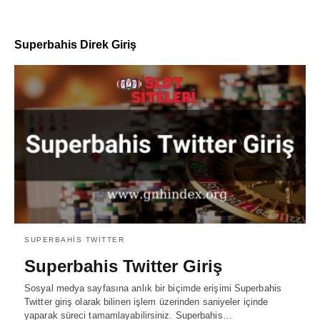
Superbahis Direk Giriş
SUPERBAHIS TWITTER
Superbahis Twitter Giriş
Sosyal medya sayfasına anlık bir biçimde erişimi Superbahis
Twitter giriş olarak bilinen işlem üzerinden saniyeler içinde
yaparak süreci tamamlayabilirsiniz. Superbahis…