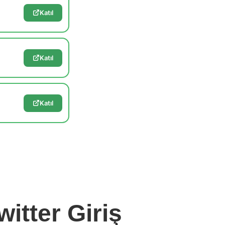
Katıl
Katıl
Katıl
itter Giriş