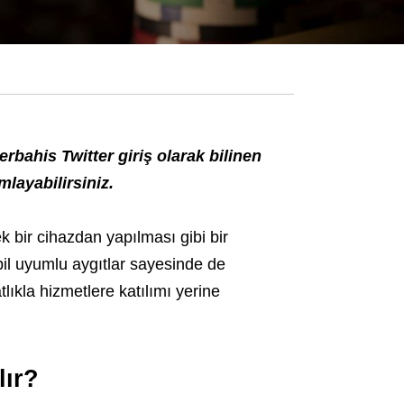
rbahis Twitter giriş olarak bilinen
layabilirsiniz.
 bir cihazdan yapılması gibi bir
il uyumlu aygıtlar sayesinde de
lıkla hizmetlere katılımı yerine
lır?