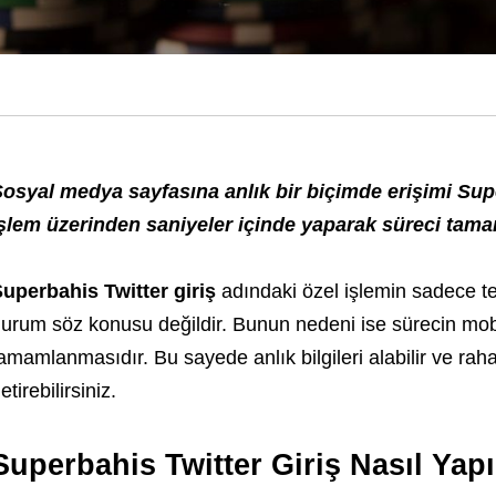
osyal medya sayfasına anlık bir biçimde erişimi Supe
şlem üzerinden saniyeler içinde yaparak süreci tamam
uperbahis Twitter giriş
adındaki özel işlemin sadece tek
urum söz konusu değildir. Bunun nedeni ise sürecin mob
amamlanmasıdır. Bu sayede anlık bilgileri alabilir ve rahat
etirebilirsiniz.
Superbahis Twitter Giriş Nasıl Yapı