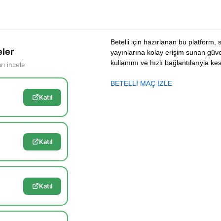
Betelli için hazırlanan bu platform,
eler
yayınlarına kolay erişim sunan güveni
kullanımı ve hızlı bağlantılarıyla ke
ı incele
BETELLİ MAÇ İZLE
Katıl
Katıl
Katıl