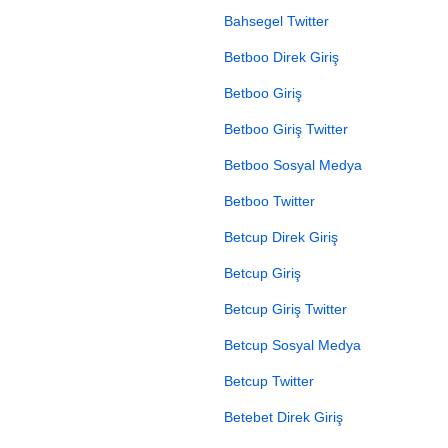
Bahsegel Twitter
Betboo Direk Giriş
Betboo Giriş
Betboo Giriş Twitter
Betboo Sosyal Medya
Betboo Twitter
Betcup Direk Giriş
Betcup Giriş
Betcup Giriş Twitter
Betcup Sosyal Medya
Betcup Twitter
Betebet Direk Giriş