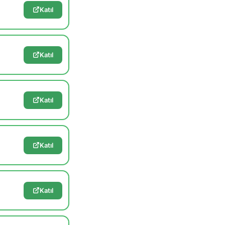
Katıl
Katıl
Katıl
Katıl
Katıl