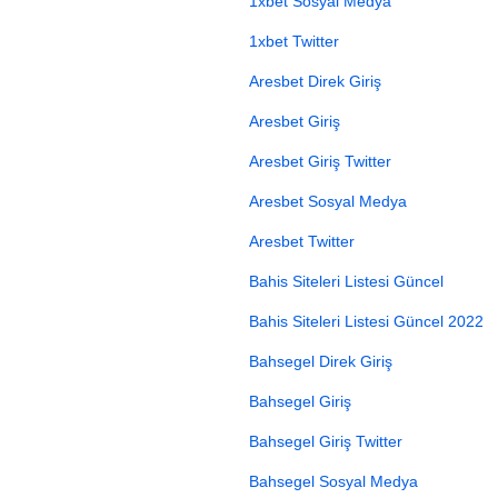
1xbet Sosyal Medya
1xbet Twitter
Aresbet Direk Giriş
Aresbet Giriş
Aresbet Giriş Twitter
Aresbet Sosyal Medya
Aresbet Twitter
Bahis Siteleri Listesi Güncel
Bahis Siteleri Listesi Güncel 2022
Bahsegel Direk Giriş
Bahsegel Giriş
Bahsegel Giriş Twitter
Bahsegel Sosyal Medya