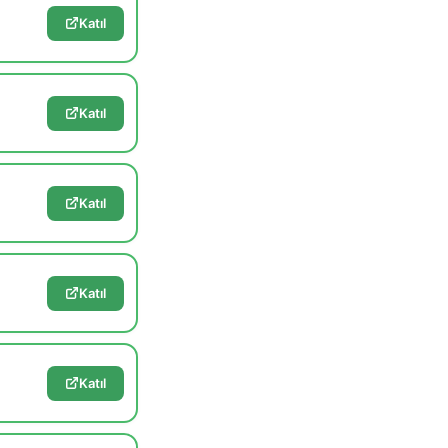
Katıl
Katıl
Katıl
Katıl
Katıl