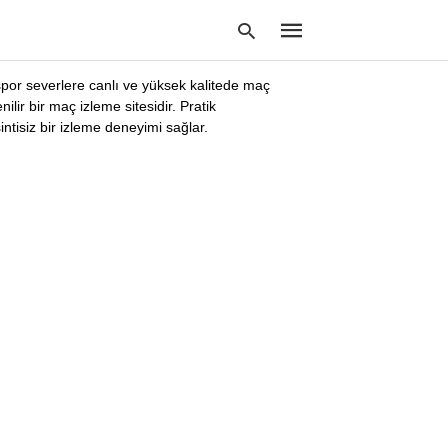
 spor severlere canlı ve yüksek kalitede maç
lir bir maç izleme sitesidir. Pratik
sintisiz bir izleme deneyimi sağlar.
Type
your
search
query
and
hit
enter: