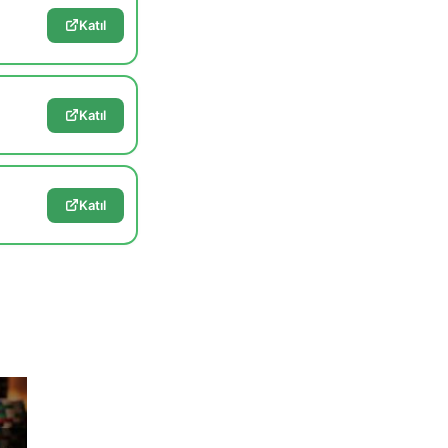
Katıl
Katıl
Katıl