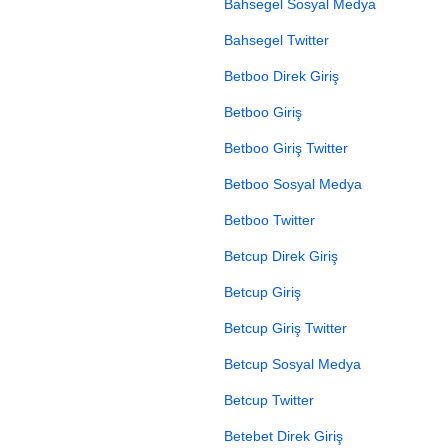
Bahsegel Sosyal Medya
Bahsegel Twitter
Betboo Direk Giriş
Betboo Giriş
Betboo Giriş Twitter
Betboo Sosyal Medya
Betboo Twitter
Betcup Direk Giriş
Betcup Giriş
Betcup Giriş Twitter
Betcup Sosyal Medya
Betcup Twitter
Betebet Direk Giriş