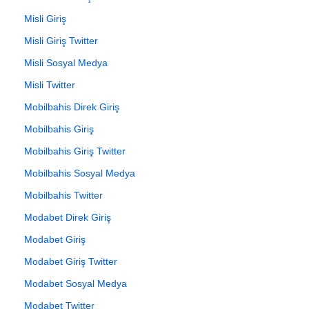
Misli Giriş
Misli Giriş Twitter
Misli Sosyal Medya
Misli Twitter
Mobilbahis Direk Giriş
Mobilbahis Giriş
Mobilbahis Giriş Twitter
Mobilbahis Sosyal Medya
Mobilbahis Twitter
Modabet Direk Giriş
Modabet Giriş
Modabet Giriş Twitter
Modabet Sosyal Medya
Modabet Twitter