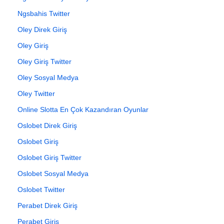
Ngsbahis Twitter
Oley Direk Giriş
Oley Giriş
Oley Giriş Twitter
Oley Sosyal Medya
Oley Twitter
Online Slotta En Çok Kazandıran Oyunlar
Oslobet Direk Giriş
Oslobet Giriş
Oslobet Giriş Twitter
Oslobet Sosyal Medya
Oslobet Twitter
Perabet Direk Giriş
Perabet Giriş