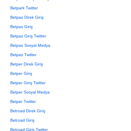
Betpark Twitter
Betpas Direk Giriş
Betpas Giriş
Betpas Giriş Twitter
Betpas Sosyal Medya
Betpas Twitter
Betper Direk Giriş
Betper Giriş
Betper Giriş Twitter
Betper Sosyal Medya
Betper Twitter
Betroad Direk Giriş
Betroad Giriş
Betroad Giriş Twitter