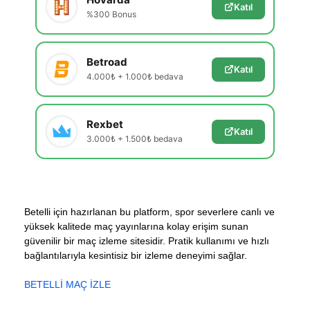
Katıl
%300 Bonus
Betroad
Katıl
4.000₺ + 1.000₺ bedava
Rexbet
Katıl
3.000₺ + 1.500₺ bedava
Betelli için hazırlanan bu platform, spor severlere canlı ve
yüksek kalitede maç yayınlarına kolay erişim sunan
güvenilir bir maç izleme sitesidir. Pratik kullanımı ve hızlı
bağlantılarıyla kesintisiz bir izleme deneyimi sağlar.
BETELLİ MAÇ İZLE