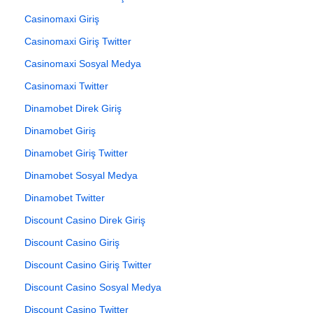
Casinomaxi Giriş
Casinomaxi Giriş Twitter
Casinomaxi Sosyal Medya
Casinomaxi Twitter
Dinamobet Direk Giriş
Dinamobet Giriş
Dinamobet Giriş Twitter
Dinamobet Sosyal Medya
Dinamobet Twitter
Discount Casino Direk Giriş
Discount Casino Giriş
Discount Casino Giriş Twitter
Discount Casino Sosyal Medya
Discount Casino Twitter