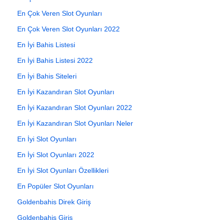
En Çok Veren Slot Oyunları
En Çok Veren Slot Oyunları 2022
En İyi Bahis Listesi
En İyi Bahis Listesi 2022
En İyi Bahis Siteleri
En İyi Kazandıran Slot Oyunları
En İyi Kazandıran Slot Oyunları 2022
En İyi Kazandıran Slot Oyunları Neler
En İyi Slot Oyunları
En İyi Slot Oyunları 2022
En İyi Slot Oyunları Özellikleri
En Popüler Slot Oyunları
Goldenbahis Direk Giriş
Goldenbahis Giriş