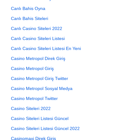
Canlı Bahis Oyna
Canlı Bahis Siteleri
Canlı Casino Siteleri 2022
Canlı Casino Siteleri Listesi
Canlı Casino Siteleri Listesi En Yeni
Casino Metropol Direk Giriş
Casino Metropol Giriş
Casino Metropol Giriş Twitter
Casino Metropol Sosyal Medya
Casino Metropol Twitter
Casino Siteleri 2022
Casino Siteleri Listesi Güncel
Casino Siteleri Listesi Güncel 2022
Casinomaxi Direk Giriş