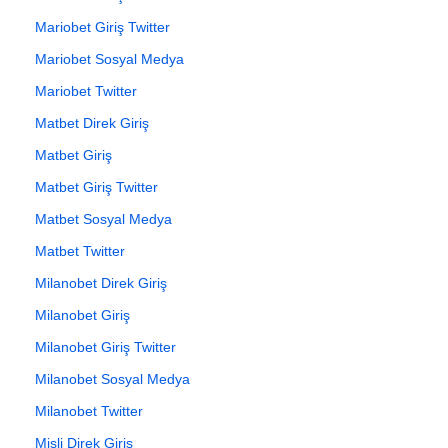
Mariobet Giriş Twitter
Mariobet Sosyal Medya
Mariobet Twitter
Matbet Direk Giriş
Matbet Giriş
Matbet Giriş Twitter
Matbet Sosyal Medya
Matbet Twitter
Milanobet Direk Giriş
Milanobet Giriş
Milanobet Giriş Twitter
Milanobet Sosyal Medya
Milanobet Twitter
Misli Direk Giriş