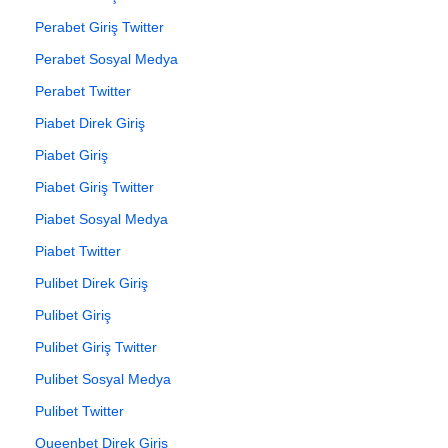
Perabet Giriş Twitter
Perabet Sosyal Medya
Perabet Twitter
Piabet Direk Giriş
Piabet Giriş
Piabet Giriş Twitter
Piabet Sosyal Medya
Piabet Twitter
Pulibet Direk Giriş
Pulibet Giriş
Pulibet Giriş Twitter
Pulibet Sosyal Medya
Pulibet Twitter
Queenbet Direk Giriş