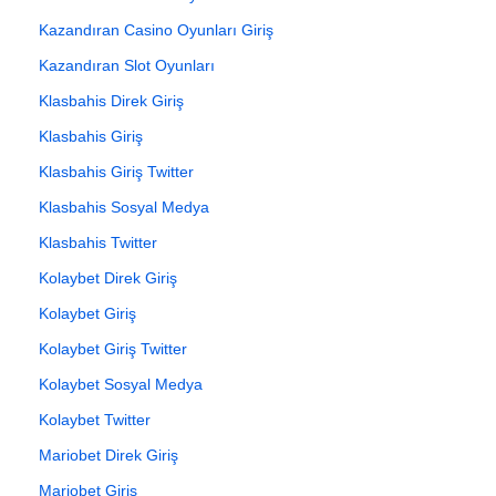
Kazandıran Casino Oyunları Giriş
Kazandıran Slot Oyunları
Klasbahis Direk Giriş
Klasbahis Giriş
Klasbahis Giriş Twitter
Klasbahis Sosyal Medya
Klasbahis Twitter
Kolaybet Direk Giriş
Kolaybet Giriş
Kolaybet Giriş Twitter
Kolaybet Sosyal Medya
Kolaybet Twitter
Mariobet Direk Giriş
Mariobet Giriş