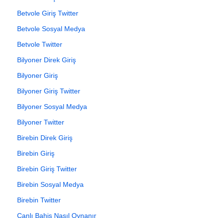
Betvole Giriş Twitter
Betvole Sosyal Medya
Betvole Twitter
Bilyoner Direk Giriş
Bilyoner Giriş
Bilyoner Giriş Twitter
Bilyoner Sosyal Medya
Bilyoner Twitter
Birebin Direk Giriş
Birebin Giriş
Birebin Giriş Twitter
Birebin Sosyal Medya
Birebin Twitter
Canlı Bahis Nasıl Oynanır