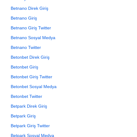
Betnano Direk Giriş
Betnano Giriş
Betnano Giriş Twitter
Betnano Sosyal Medya
Betnano Twitter
Betonbet Direk Giriş
Betonbet Giriş
Betonbet Giriş Twitter
Betonbet Sosyal Medya
Betonbet Twitter
Betpark Direk Giriş
Betpark Giriş
Betpark Giriş Twitter
Betpark Sosyal Medya