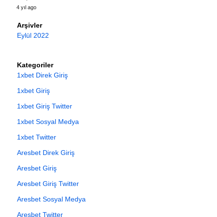
4 yıl ago
Arşivler
Eylül 2022
Kategoriler
1xbet Direk Giriş
1xbet Giriş
1xbet Giriş Twitter
1xbet Sosyal Medya
1xbet Twitter
Aresbet Direk Giriş
Aresbet Giriş
Aresbet Giriş Twitter
Aresbet Sosyal Medya
Aresbet Twitter