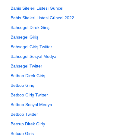
Bahis Siteleri Listesi Güncel
Bahis Siteleri Listesi Güncel 2022
Bahsegel Direk Giriş
Bahsegel Giriş
Bahsegel Giriş Twitter
Bahsegel Sosyal Medya
Bahsegel Twitter
Betboo Direk Giriş
Betboo Giriş
Betboo Giriş Twitter
Betboo Sosyal Medya
Betboo Twitter
Betcup Direk Giriş
Betcup Giriş