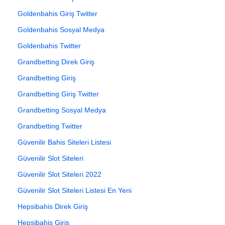
Goldenbahis Giriş Twitter
Goldenbahis Sosyal Medya
Goldenbahis Twitter
Grandbetting Direk Giriş
Grandbetting Giriş
Grandbetting Giriş Twitter
Grandbetting Sosyal Medya
Grandbetting Twitter
Güvenilir Bahis Siteleri Listesi
Güvenilir Slot Siteleri
Güvenilir Slot Siteleri 2022
Güvenilir Slot Siteleri Listesi En Yeni
Hepsibahis Direk Giriş
Hepsibahis Giriş