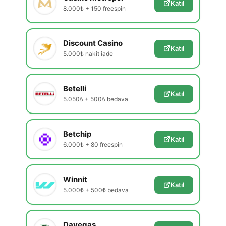
Katıl
8.000₺ + 150 freespin
Discount Casino
Katıl
5.000₺ nakit iade
Betelli
Katıl
5.050₺ + 500₺ bedava
Betchip
Katıl
6.000₺ + 80 freespin
Winnit
Katıl
5.000₺ + 500₺ bedava
Davegas