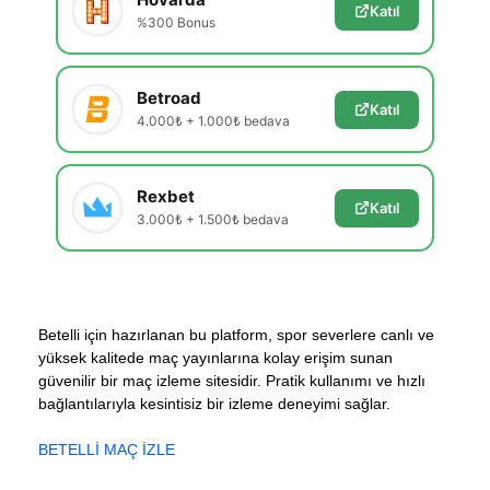
Katıl
%300 Bonus
Betroad
Katıl
4.000₺ + 1.000₺ bedava
Rexbet
Katıl
3.000₺ + 1.500₺ bedava
Betelli için hazırlanan bu platform, spor severlere canlı ve
yüksek kalitede maç yayınlarına kolay erişim sunan
güvenilir bir maç izleme sitesidir. Pratik kullanımı ve hızlı
bağlantılarıyla kesintisiz bir izleme deneyimi sağlar.
BETELLİ MAÇ İZLE