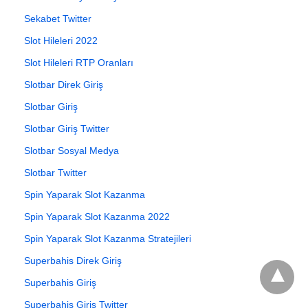
Sekabet Twitter
Slot Hileleri 2022
Slot Hileleri RTP Oranları
Slotbar Direk Giriş
Slotbar Giriş
Slotbar Giriş Twitter
Slotbar Sosyal Medya
Slotbar Twitter
Spin Yaparak Slot Kazanma
Spin Yaparak Slot Kazanma 2022
Spin Yaparak Slot Kazanma Stratejileri
Superbahis Direk Giriş
Superbahis Giriş
Superbahis Giriş Twitter