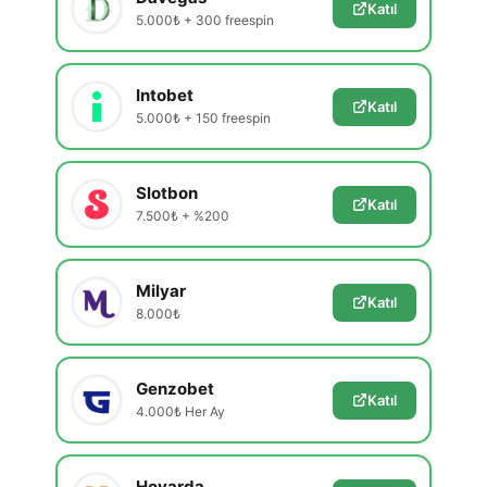
Katıl
5.000₺ + 300 freespin
Intobet
Katıl
5.000₺ + 150 freespin
Slotbon
Katıl
7.500₺ + %200
Milyar
Katıl
8.000₺
Genzobet
Katıl
4.000₺ Her Ay
Hovarda