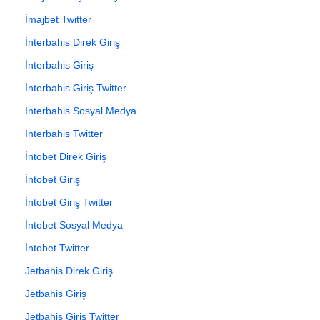
İmajbet Twitter
İnterbahis Direk Giriş
İnterbahis Giriş
İnterbahis Giriş Twitter
İnterbahis Sosyal Medya
İnterbahis Twitter
İntobet Direk Giriş
İntobet Giriş
İntobet Giriş Twitter
İntobet Sosyal Medya
İntobet Twitter
Jetbahis Direk Giriş
Jetbahis Giriş
Jetbahis Giriş Twitter