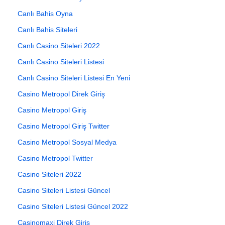
Canlı Bahis Oyna
Canlı Bahis Siteleri
Canlı Casino Siteleri 2022
Canlı Casino Siteleri Listesi
Canlı Casino Siteleri Listesi En Yeni
Casino Metropol Direk Giriş
Casino Metropol Giriş
Casino Metropol Giriş Twitter
Casino Metropol Sosyal Medya
Casino Metropol Twitter
Casino Siteleri 2022
Casino Siteleri Listesi Güncel
Casino Siteleri Listesi Güncel 2022
Casinomaxi Direk Giriş