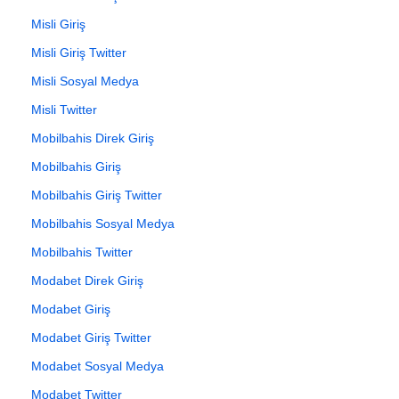
Misli Giriş
Misli Giriş Twitter
Misli Sosyal Medya
Misli Twitter
Mobilbahis Direk Giriş
Mobilbahis Giriş
Mobilbahis Giriş Twitter
Mobilbahis Sosyal Medya
Mobilbahis Twitter
Modabet Direk Giriş
Modabet Giriş
Modabet Giriş Twitter
Modabet Sosyal Medya
Modabet Twitter