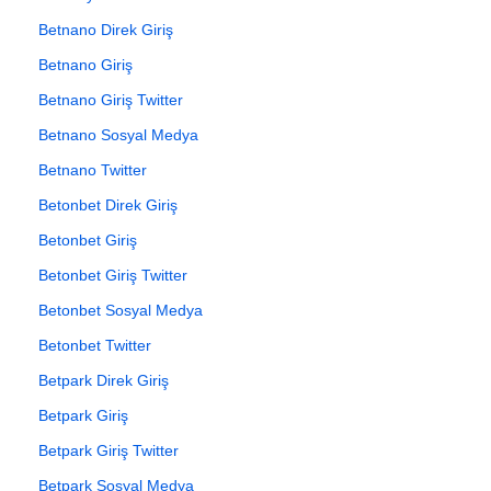
Betnano Direk Giriş
Betnano Giriş
Betnano Giriş Twitter
Betnano Sosyal Medya
Betnano Twitter
Betonbet Direk Giriş
Betonbet Giriş
Betonbet Giriş Twitter
Betonbet Sosyal Medya
Betonbet Twitter
Betpark Direk Giriş
Betpark Giriş
Betpark Giriş Twitter
Betpark Sosyal Medya