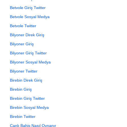
Betvole Giriş Twitter
Betvole Sosyal Medya
Betvole Twitter
Bilyoner Direk Giriş
Bilyoner Giriş
Bilyoner Giriş Twitter
Bilyoner Sosyal Medya
Bilyoner Twitter
Birebin Direk Giriş
Birebin Giriş
Birebin Giriş Twitter
Birebin Sosyal Medya
Birebin Twitter
Canlı Bahis Nasıl Oynanır