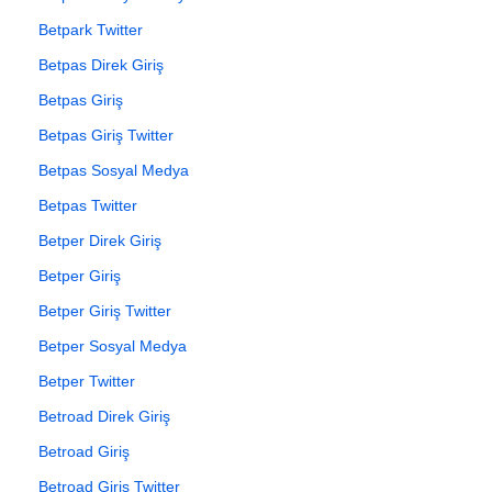
Betpark Twitter
Betpas Direk Giriş
Betpas Giriş
Betpas Giriş Twitter
Betpas Sosyal Medya
Betpas Twitter
Betper Direk Giriş
Betper Giriş
Betper Giriş Twitter
Betper Sosyal Medya
Betper Twitter
Betroad Direk Giriş
Betroad Giriş
Betroad Giriş Twitter