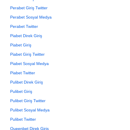
Perabet Giriş Twitter
Perabet Sosyal Medya
Perabet Twitter
Piabet Direk Giriş
Piabet Giriş
Piabet Giriş Twitter
Piabet Sosyal Medya
Piabet Twitter
Pulibet Direk Giriş
Pulibet Giriş
Pulibet Giriş Twitter
Pulibet Sosyal Medya
Pulibet Twitter
Queenbet Direk Giriş