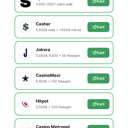
Katıl
2.000 USDT nakit iade
Casher
Katıl
5.000₺ iade + 1.000₺ risksiz
Jokera
Katıl
3.000₺ %200 + 50 freespin
CasinoMaxi
Katıl
6.500₺ + 150 freespin
Hitpot
Katıl
5.000₺ + 100 freespin
Casino Metropol