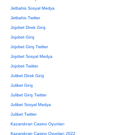
Jetbahis Sosyal Medya
Jetbahis Twitter
Jojobet Direk Giriş
Jojobet Giriş
Jojobet Giriş Twitter
Jojobet Sosyal Medya
Jojobet Twitter
Julibet Direk Giriş
Julibet Giriş
Julibet Giriş Twitter
Julibet Sosyal Medya
Julibet Twitter
Kazandıran Casino Oyunları
Kazandıran Casino Oyunları 2022