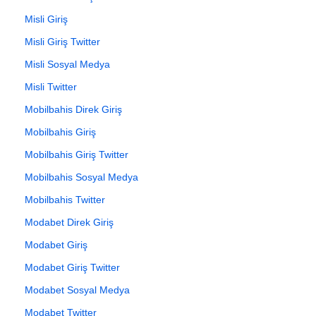
Misli Giriş
Misli Giriş Twitter
Misli Sosyal Medya
Misli Twitter
Mobilbahis Direk Giriş
Mobilbahis Giriş
Mobilbahis Giriş Twitter
Mobilbahis Sosyal Medya
Mobilbahis Twitter
Modabet Direk Giriş
Modabet Giriş
Modabet Giriş Twitter
Modabet Sosyal Medya
Modabet Twitter