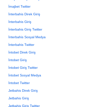
İmajbet Twitter
İnterbahis Direk Giriş
İnterbahis Giriş
İnterbahis Giriş Twitter
İnterbahis Sosyal Medya
İnterbahis Twitter
İntobet Direk Giriş
İntobet Giriş
İntobet Giriş Twitter
İntobet Sosyal Medya
İntobet Twitter
Jetbahis Direk Giriş
Jetbahis Giriş
Jetbahis Giriş Twitter