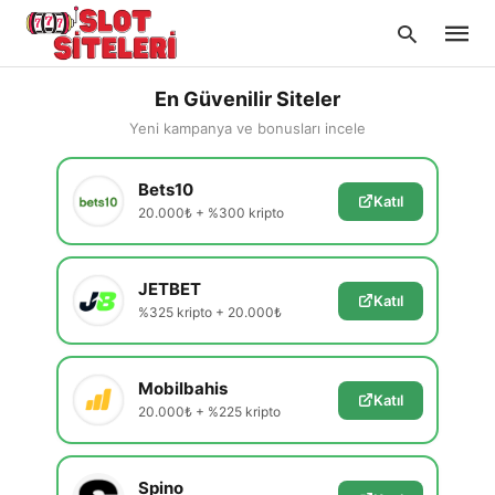
En Güvenilir Siteler
Yeni kampanya ve bonusları incele
Type
Bets10
your
Katıl
searc
20.000₺ + %300 kripto
query
and
hit
enter:
JETBET
Katıl
%325 kripto + 20.000₺
Mobilbahis
Katıl
20.000₺ + %225 kripto
Spino