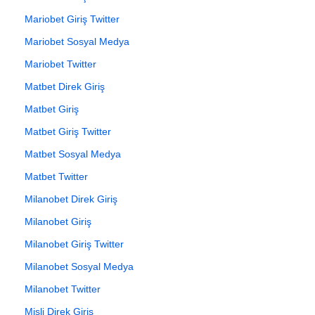
Mariobet Giriş Twitter
Mariobet Sosyal Medya
Mariobet Twitter
Matbet Direk Giriş
Matbet Giriş
Matbet Giriş Twitter
Matbet Sosyal Medya
Matbet Twitter
Milanobet Direk Giriş
Milanobet Giriş
Milanobet Giriş Twitter
Milanobet Sosyal Medya
Milanobet Twitter
Misli Direk Giriş