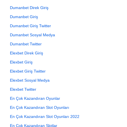
Dumanbet Direk Giriş
Dumanbet Giriş
Dumanbet Giriş Twitter
Dumanbet Sosyal Medya
Dumanbet Twitter
Elexbet Direk Giriş
Elexbet Giriş
Elexbet Giriş Twitter
Elexbet Sosyal Medya
Elexbet Twitter
En Çok Kazandıran Oyunlar
En Çok Kazandıran Slot Oyunları
En Çok Kazandıran Slot Oyunları 2022
En Çok Kazandıran Slotlar