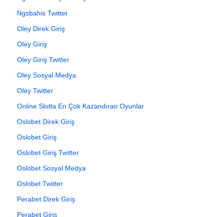
Ngsbahis Twitter
Oley Direk Giriş
Oley Giriş
Oley Giriş Twitter
Oley Sosyal Medya
Oley Twitter
Online Slotta En Çok Kazandıran Oyunlar
Oslobet Direk Giriş
Oslobet Giriş
Oslobet Giriş Twitter
Oslobet Sosyal Medya
Oslobet Twitter
Perabet Direk Giriş
Perabet Giriş