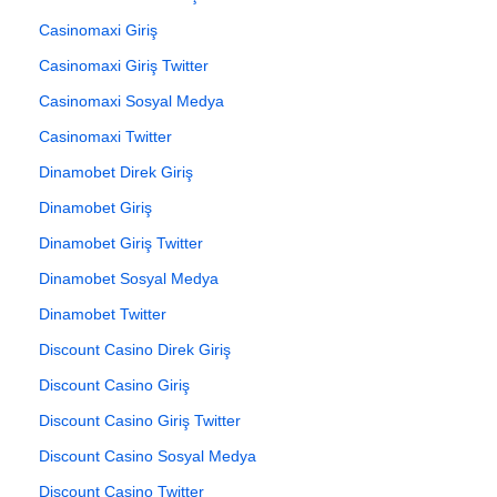
Casinomaxi Giriş
Casinomaxi Giriş Twitter
Casinomaxi Sosyal Medya
Casinomaxi Twitter
Dinamobet Direk Giriş
Dinamobet Giriş
Dinamobet Giriş Twitter
Dinamobet Sosyal Medya
Dinamobet Twitter
Discount Casino Direk Giriş
Discount Casino Giriş
Discount Casino Giriş Twitter
Discount Casino Sosyal Medya
Discount Casino Twitter