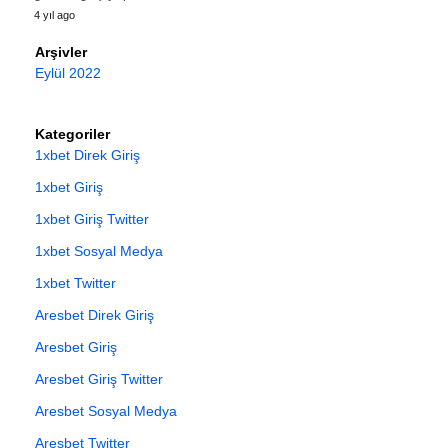
4 yıl ago
Arşivler
Eylül 2022
Kategoriler
1xbet Direk Giriş
1xbet Giriş
1xbet Giriş Twitter
1xbet Sosyal Medya
1xbet Twitter
Aresbet Direk Giriş
Aresbet Giriş
Aresbet Giriş Twitter
Aresbet Sosyal Medya
Aresbet Twitter