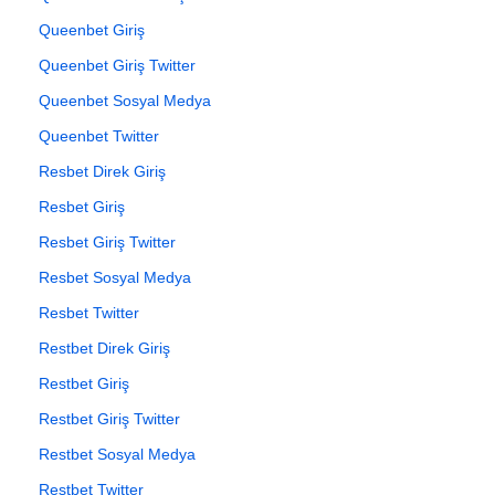
Queenbet Giriş
Queenbet Giriş Twitter
Queenbet Sosyal Medya
Queenbet Twitter
Resbet Direk Giriş
Resbet Giriş
Resbet Giriş Twitter
Resbet Sosyal Medya
Resbet Twitter
Restbet Direk Giriş
Restbet Giriş
Restbet Giriş Twitter
Restbet Sosyal Medya
Restbet Twitter