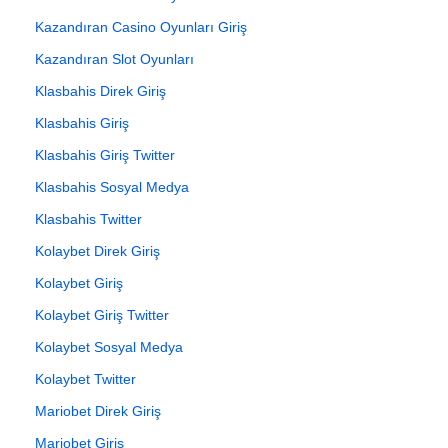
Kazandıran Casino Oyunları Giriş
Kazandıran Slot Oyunları
Klasbahis Direk Giriş
Klasbahis Giriş
Klasbahis Giriş Twitter
Klasbahis Sosyal Medya
Klasbahis Twitter
Kolaybet Direk Giriş
Kolaybet Giriş
Kolaybet Giriş Twitter
Kolaybet Sosyal Medya
Kolaybet Twitter
Mariobet Direk Giriş
Mariobet Giriş