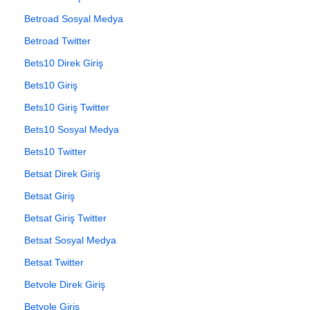
Betroad Sosyal Medya
Betroad Twitter
Bets10 Direk Giriş
Bets10 Giriş
Bets10 Giriş Twitter
Bets10 Sosyal Medya
Bets10 Twitter
Betsat Direk Giriş
Betsat Giriş
Betsat Giriş Twitter
Betsat Sosyal Medya
Betsat Twitter
Betvole Direk Giriş
Betvole Giriş