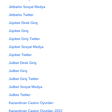
Jetbahis Sosyal Medya
Jetbahis Twitter
Jojobet Direk Giriş
Jojobet Giriş
Jojobet Giriş Twitter
Jojobet Sosyal Medya
Jojobet Twitter
Julibet Direk Giriş
Julibet Giriş
Julibet Giriş Twitter
Julibet Sosyal Medya
Julibet Twitter
Kazandıran Casino Oyunları
Kazandıran Casino Oyunları 2022