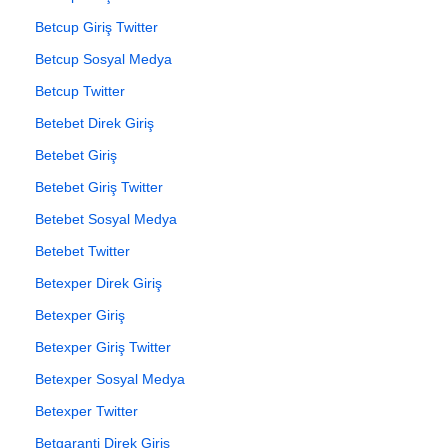
Betcup Giriş Twitter
Betcup Sosyal Medya
Betcup Twitter
Betebet Direk Giriş
Betebet Giriş
Betebet Giriş Twitter
Betebet Sosyal Medya
Betebet Twitter
Betexper Direk Giriş
Betexper Giriş
Betexper Giriş Twitter
Betexper Sosyal Medya
Betexper Twitter
Betgaranti Direk Giriş