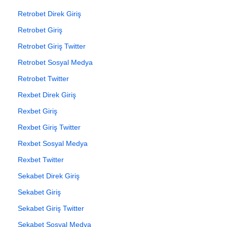
Retrobet Direk Giriş
Retrobet Giriş
Retrobet Giriş Twitter
Retrobet Sosyal Medya
Retrobet Twitter
Rexbet Direk Giriş
Rexbet Giriş
Rexbet Giriş Twitter
Rexbet Sosyal Medya
Rexbet Twitter
Sekabet Direk Giriş
Sekabet Giriş
Sekabet Giriş Twitter
Sekabet Sosyal Medya