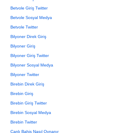
Betvole Giriş Twitter
Betvole Sosyal Medya
Betvole Twitter
Bilyoner Direk Giriş
Bilyoner Giriş
Bilyoner Giriş Twitter
Bilyoner Sosyal Medya
Bilyoner Twitter
Birebin Direk Giriş
Birebin Giriş
Birebin Giriş Twitter
Birebin Sosyal Medya
Birebin Twitter
Canlı Bahis Nasıl Oynanır