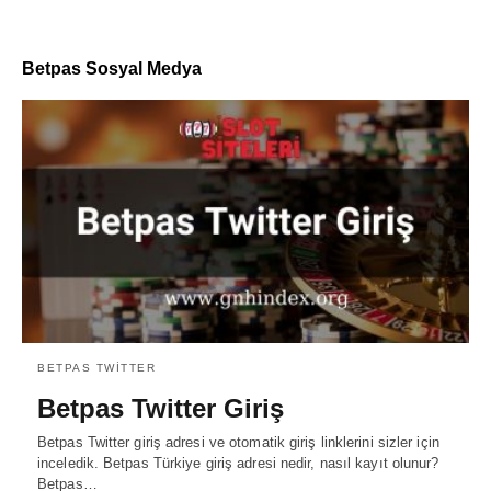
Betpas Sosyal Medya
BETPAS TWITTER
Betpas Twitter Giriş
Betpas Twitter giriş adresi ve otomatik giriş linklerini sizler için
inceledik. Betpas Türkiye giriş adresi nedir, nasıl kayıt olunur?
Betpas…