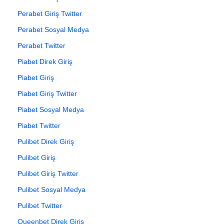
Perabet Giriş Twitter
Perabet Sosyal Medya
Perabet Twitter
Piabet Direk Giriş
Piabet Giriş
Piabet Giriş Twitter
Piabet Sosyal Medya
Piabet Twitter
Pulibet Direk Giriş
Pulibet Giriş
Pulibet Giriş Twitter
Pulibet Sosyal Medya
Pulibet Twitter
Queenbet Direk Giriş