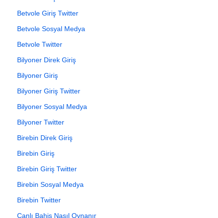
Betvole Giriş Twitter
Betvole Sosyal Medya
Betvole Twitter
Bilyoner Direk Giriş
Bilyoner Giriş
Bilyoner Giriş Twitter
Bilyoner Sosyal Medya
Bilyoner Twitter
Birebin Direk Giriş
Birebin Giriş
Birebin Giriş Twitter
Birebin Sosyal Medya
Birebin Twitter
Canlı Bahis Nasıl Oynanır