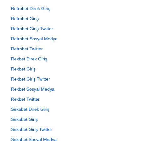
Retrobet Direk Giriş
Retrobet Giriş
Retrobet Giriş Twitter
Retrobet Sosyal Medya
Retrobet Twitter
Rexbet Direk Giriş
Rexbet Giriş
Rexbet Giriş Twitter
Rexbet Sosyal Medya
Rexbet Twitter
Sekabet Direk Giriş
Sekabet Giriş
Sekabet Giriş Twitter
Sekabet Sosyal Medya