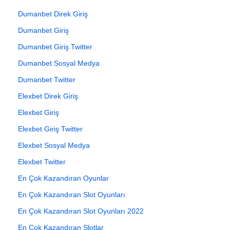
Dumanbet Direk Giriş
Dumanbet Giriş
Dumanbet Giriş Twitter
Dumanbet Sosyal Medya
Dumanbet Twitter
Elexbet Direk Giriş
Elexbet Giriş
Elexbet Giriş Twitter
Elexbet Sosyal Medya
Elexbet Twitter
En Çok Kazandıran Oyunlar
En Çok Kazandıran Slot Oyunları
En Çok Kazandıran Slot Oyunları 2022
En Çok Kazandıran Slotlar