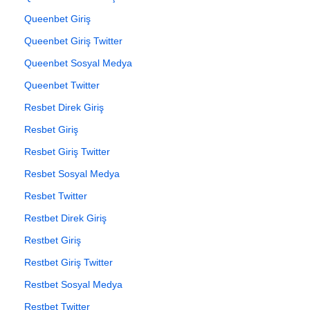
Queenbet Giriş
Queenbet Giriş Twitter
Queenbet Sosyal Medya
Queenbet Twitter
Resbet Direk Giriş
Resbet Giriş
Resbet Giriş Twitter
Resbet Sosyal Medya
Resbet Twitter
Restbet Direk Giriş
Restbet Giriş
Restbet Giriş Twitter
Restbet Sosyal Medya
Restbet Twitter