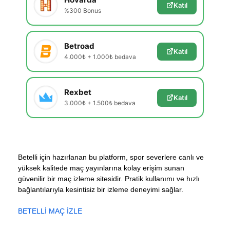
Katıl
%300 Bonus
Betroad
Katıl
4.000₺ + 1.000₺ bedava
Rexbet
Katıl
3.000₺ + 1.500₺ bedava
Betelli için hazırlanan bu platform, spor severlere canlı ve
yüksek kalitede maç yayınlarına kolay erişim sunan
güvenilir bir maç izleme sitesidir. Pratik kullanımı ve hızlı
bağlantılarıyla kesintisiz bir izleme deneyimi sağlar.
BETELLİ MAÇ İZLE