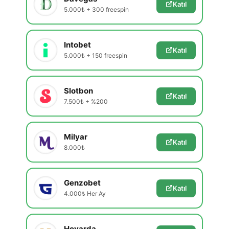
Katıl
5.000₺ + 300 freespin
Intobet
Katıl
5.000₺ + 150 freespin
Slotbon
Katıl
7.500₺ + %200
Milyar
Katıl
8.000₺
Genzobet
Katıl
4.000₺ Her Ay
Hovarda