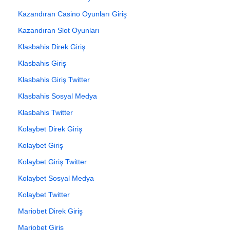
Kazandıran Casino Oyunları Giriş
Kazandıran Slot Oyunları
Klasbahis Direk Giriş
Klasbahis Giriş
Klasbahis Giriş Twitter
Klasbahis Sosyal Medya
Klasbahis Twitter
Kolaybet Direk Giriş
Kolaybet Giriş
Kolaybet Giriş Twitter
Kolaybet Sosyal Medya
Kolaybet Twitter
Mariobet Direk Giriş
Mariobet Giriş