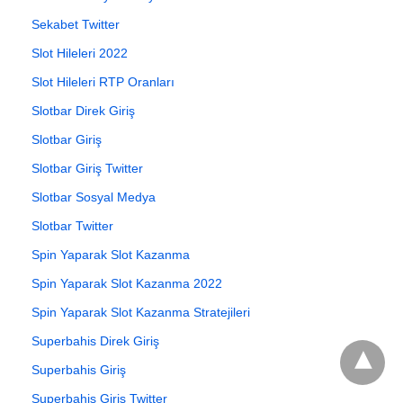
Sekabet Twitter
Slot Hileleri 2022
Slot Hileleri RTP Oranları
Slotbar Direk Giriş
Slotbar Giriş
Slotbar Giriş Twitter
Slotbar Sosyal Medya
Slotbar Twitter
Spin Yaparak Slot Kazanma
Spin Yaparak Slot Kazanma 2022
Spin Yaparak Slot Kazanma Stratejileri
Superbahis Direk Giriş
Superbahis Giriş
Superbahis Giriş Twitter