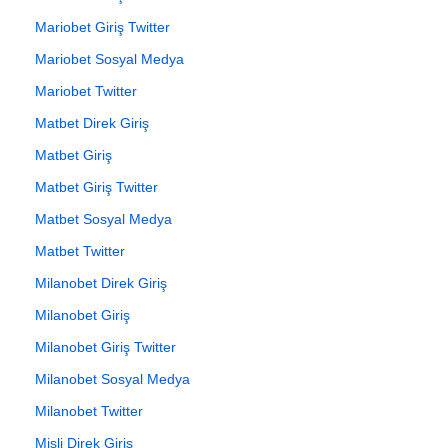
Mariobet Giriş Twitter
Mariobet Sosyal Medya
Mariobet Twitter
Matbet Direk Giriş
Matbet Giriş
Matbet Giriş Twitter
Matbet Sosyal Medya
Matbet Twitter
Milanobet Direk Giriş
Milanobet Giriş
Milanobet Giriş Twitter
Milanobet Sosyal Medya
Milanobet Twitter
Misli Direk Giriş