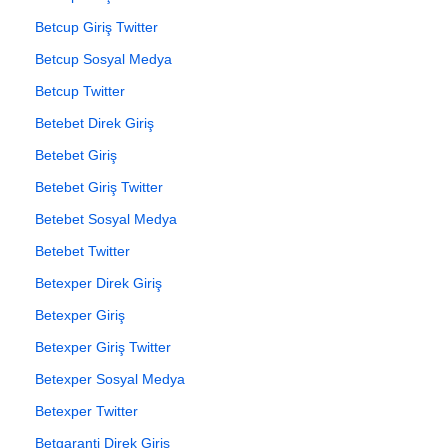
Betcup Giriş Twitter
Betcup Sosyal Medya
Betcup Twitter
Betebet Direk Giriş
Betebet Giriş
Betebet Giriş Twitter
Betebet Sosyal Medya
Betebet Twitter
Betexper Direk Giriş
Betexper Giriş
Betexper Giriş Twitter
Betexper Sosyal Medya
Betexper Twitter
Betgaranti Direk Giriş