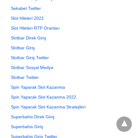
Sekabet Twitter
Slot Hileleri 2022
Slot Hileleri RTP Oranları
Slotbar Direk Giriş
Slotbar Giriş
Slotbar Giriş Twitter
Slotbar Sosyal Medya
Slotbar Twitter
Spin Yaparak Slot Kazanma
Spin Yaparak Slot Kazanma 2022
Spin Yaparak Slot Kazanma Stratejileri
Superbahis Direk Giriş
Superbahis Giriş
Superbahis Giriş Twitter