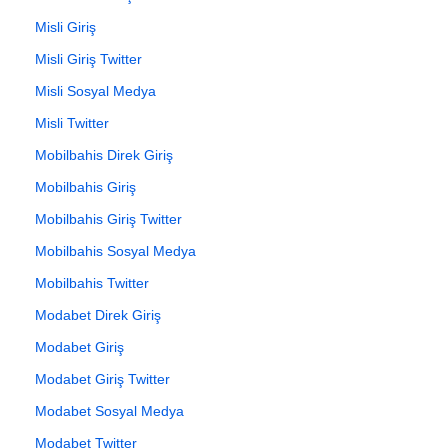
Misli Giriş
Misli Giriş Twitter
Misli Sosyal Medya
Misli Twitter
Mobilbahis Direk Giriş
Mobilbahis Giriş
Mobilbahis Giriş Twitter
Mobilbahis Sosyal Medya
Mobilbahis Twitter
Modabet Direk Giriş
Modabet Giriş
Modabet Giriş Twitter
Modabet Sosyal Medya
Modabet Twitter