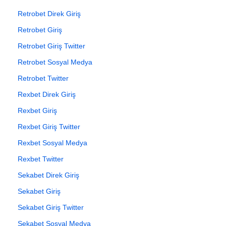
Retrobet Direk Giriş
Retrobet Giriş
Retrobet Giriş Twitter
Retrobet Sosyal Medya
Retrobet Twitter
Rexbet Direk Giriş
Rexbet Giriş
Rexbet Giriş Twitter
Rexbet Sosyal Medya
Rexbet Twitter
Sekabet Direk Giriş
Sekabet Giriş
Sekabet Giriş Twitter
Sekabet Sosyal Medya