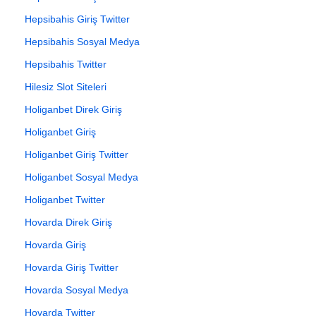
Hepsibahis Giriş Twitter
Hepsibahis Sosyal Medya
Hepsibahis Twitter
Hilesiz Slot Siteleri
Holiganbet Direk Giriş
Holiganbet Giriş
Holiganbet Giriş Twitter
Holiganbet Sosyal Medya
Holiganbet Twitter
Hovarda Direk Giriş
Hovarda Giriş
Hovarda Giriş Twitter
Hovarda Sosyal Medya
Hovarda Twitter