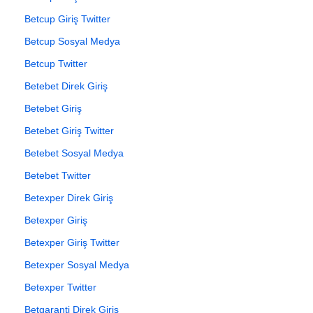
Betcup Giriş Twitter
Betcup Sosyal Medya
Betcup Twitter
Betebet Direk Giriş
Betebet Giriş
Betebet Giriş Twitter
Betebet Sosyal Medya
Betebet Twitter
Betexper Direk Giriş
Betexper Giriş
Betexper Giriş Twitter
Betexper Sosyal Medya
Betexper Twitter
Betgaranti Direk Giriş