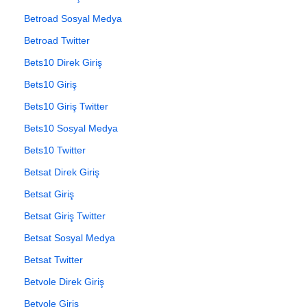
Betroad Sosyal Medya
Betroad Twitter
Bets10 Direk Giriş
Bets10 Giriş
Bets10 Giriş Twitter
Bets10 Sosyal Medya
Bets10 Twitter
Betsat Direk Giriş
Betsat Giriş
Betsat Giriş Twitter
Betsat Sosyal Medya
Betsat Twitter
Betvole Direk Giriş
Betvole Giriş