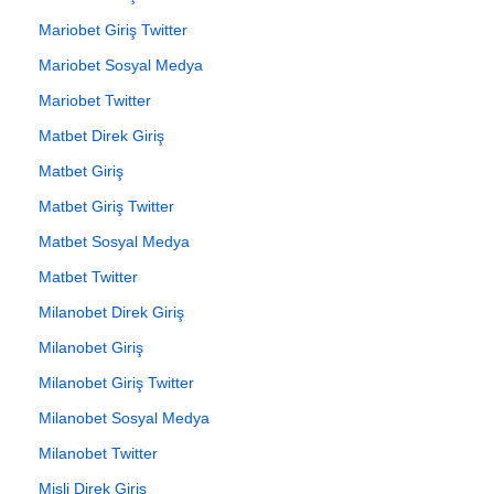
Mariobet Giriş Twitter
Mariobet Sosyal Medya
Mariobet Twitter
Matbet Direk Giriş
Matbet Giriş
Matbet Giriş Twitter
Matbet Sosyal Medya
Matbet Twitter
Milanobet Direk Giriş
Milanobet Giriş
Milanobet Giriş Twitter
Milanobet Sosyal Medya
Milanobet Twitter
Misli Direk Giriş