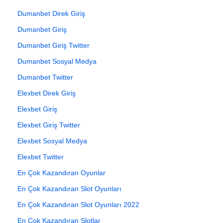
Dumanbet Direk Giriş
Dumanbet Giriş
Dumanbet Giriş Twitter
Dumanbet Sosyal Medya
Dumanbet Twitter
Elexbet Direk Giriş
Elexbet Giriş
Elexbet Giriş Twitter
Elexbet Sosyal Medya
Elexbet Twitter
En Çok Kazandıran Oyunlar
En Çok Kazandıran Slot Oyunları
En Çok Kazandıran Slot Oyunları 2022
En Çok Kazandıran Slotlar