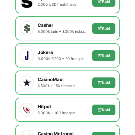
Katıl
2.000 USDT nakit iade
Casher
Katıl
5.000₺ iade + 1.000₺ risksiz
Jokera
Katıl
3.000₺ %200 + 50 freespin
CasinoMaxi
Katıl
6.500₺ + 150 freespin
Hitpot
Katıl
5.000₺ + 100 freespin
Casino Metropol