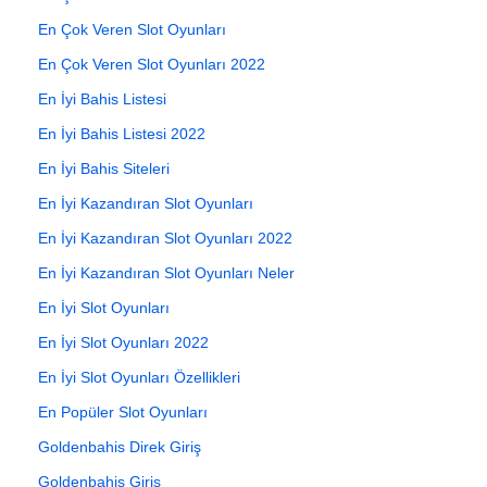
En Çok Veren Slot Oyunları
En Çok Veren Slot Oyunları 2022
En İyi Bahis Listesi
En İyi Bahis Listesi 2022
En İyi Bahis Siteleri
En İyi Kazandıran Slot Oyunları
En İyi Kazandıran Slot Oyunları 2022
En İyi Kazandıran Slot Oyunları Neler
En İyi Slot Oyunları
En İyi Slot Oyunları 2022
En İyi Slot Oyunları Özellikleri
En Popüler Slot Oyunları
Goldenbahis Direk Giriş
Goldenbahis Giriş