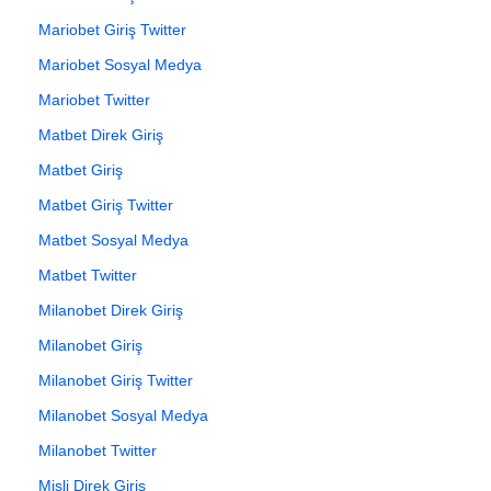
Mariobet Giriş Twitter
Mariobet Sosyal Medya
Mariobet Twitter
Matbet Direk Giriş
Matbet Giriş
Matbet Giriş Twitter
Matbet Sosyal Medya
Matbet Twitter
Milanobet Direk Giriş
Milanobet Giriş
Milanobet Giriş Twitter
Milanobet Sosyal Medya
Milanobet Twitter
Misli Direk Giriş