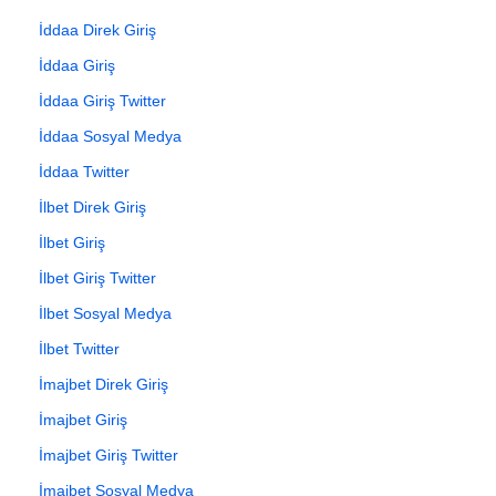
İddaa Direk Giriş
İddaa Giriş
İddaa Giriş Twitter
İddaa Sosyal Medya
İddaa Twitter
İlbet Direk Giriş
İlbet Giriş
İlbet Giriş Twitter
İlbet Sosyal Medya
İlbet Twitter
İmajbet Direk Giriş
İmajbet Giriş
İmajbet Giriş Twitter
İmajbet Sosyal Medya