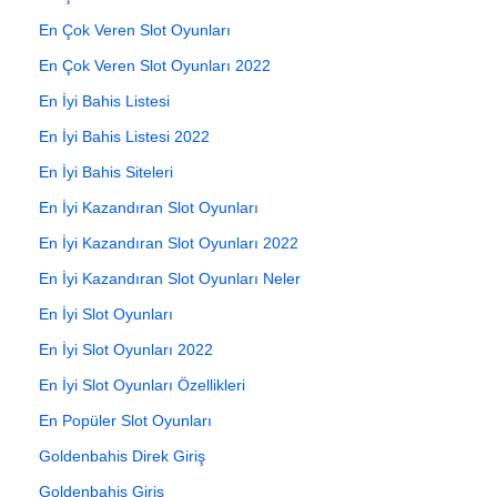
En Çok Veren Slot Oyunları
En Çok Veren Slot Oyunları 2022
En İyi Bahis Listesi
En İyi Bahis Listesi 2022
En İyi Bahis Siteleri
En İyi Kazandıran Slot Oyunları
En İyi Kazandıran Slot Oyunları 2022
En İyi Kazandıran Slot Oyunları Neler
En İyi Slot Oyunları
En İyi Slot Oyunları 2022
En İyi Slot Oyunları Özellikleri
En Popüler Slot Oyunları
Goldenbahis Direk Giriş
Goldenbahis Giriş