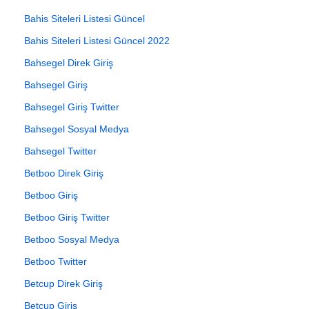
Bahis Siteleri Listesi Güncel
Bahis Siteleri Listesi Güncel 2022
Bahsegel Direk Giriş
Bahsegel Giriş
Bahsegel Giriş Twitter
Bahsegel Sosyal Medya
Bahsegel Twitter
Betboo Direk Giriş
Betboo Giriş
Betboo Giriş Twitter
Betboo Sosyal Medya
Betboo Twitter
Betcup Direk Giriş
Betcup Giriş