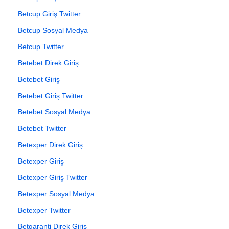
Betcup Giriş Twitter
Betcup Sosyal Medya
Betcup Twitter
Betebet Direk Giriş
Betebet Giriş
Betebet Giriş Twitter
Betebet Sosyal Medya
Betebet Twitter
Betexper Direk Giriş
Betexper Giriş
Betexper Giriş Twitter
Betexper Sosyal Medya
Betexper Twitter
Betgaranti Direk Giriş