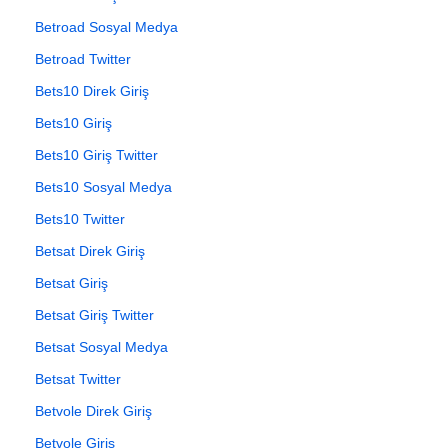
Betroad Sosyal Medya
Betroad Twitter
Bets10 Direk Giriş
Bets10 Giriş
Bets10 Giriş Twitter
Bets10 Sosyal Medya
Bets10 Twitter
Betsat Direk Giriş
Betsat Giriş
Betsat Giriş Twitter
Betsat Sosyal Medya
Betsat Twitter
Betvole Direk Giriş
Betvole Giriş