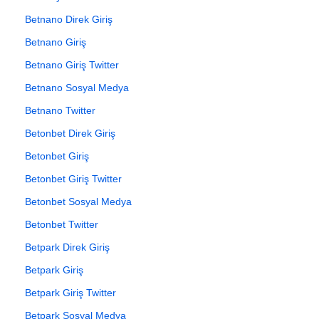
Betnano Direk Giriş
Betnano Giriş
Betnano Giriş Twitter
Betnano Sosyal Medya
Betnano Twitter
Betonbet Direk Giriş
Betonbet Giriş
Betonbet Giriş Twitter
Betonbet Sosyal Medya
Betonbet Twitter
Betpark Direk Giriş
Betpark Giriş
Betpark Giriş Twitter
Betpark Sosyal Medya