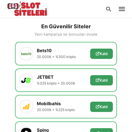
En Güvenilir Siteler
Yeni kampanya ve bonusları incele
Type
Bets10
your
Katıl
searc
20.000₺ + %300 kripto
query
and
hit
enter:
JETBET
Katıl
%325 kripto + 20.000₺
Mobilbahis
Katıl
20.000₺ + %225 kripto
Spino