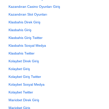
Kazandıran Casino Oyunları Giriş
Kazandıran Slot Oyunları
Klasbahis Direk Giriş
Klasbahis Giriş
Klasbahis Giriş Twitter
Klasbahis Sosyal Medya
Klasbahis Twitter
Kolaybet Direk Giriş
Kolaybet Giriş
Kolaybet Giriş Twitter
Kolaybet Sosyal Medya
Kolaybet Twitter
Mariobet Direk Giriş
Mariobet Giriş