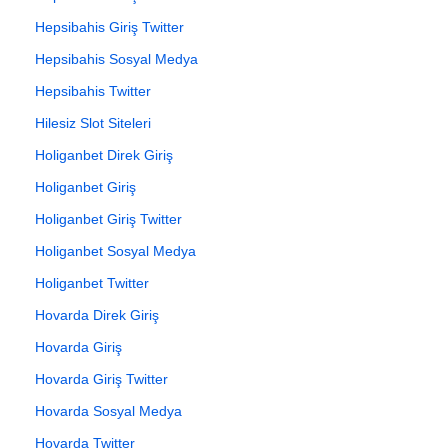
Hepsibahis Giriş Twitter
Hepsibahis Sosyal Medya
Hepsibahis Twitter
Hilesiz Slot Siteleri
Holiganbet Direk Giriş
Holiganbet Giriş
Holiganbet Giriş Twitter
Holiganbet Sosyal Medya
Holiganbet Twitter
Hovarda Direk Giriş
Hovarda Giriş
Hovarda Giriş Twitter
Hovarda Sosyal Medya
Hovarda Twitter