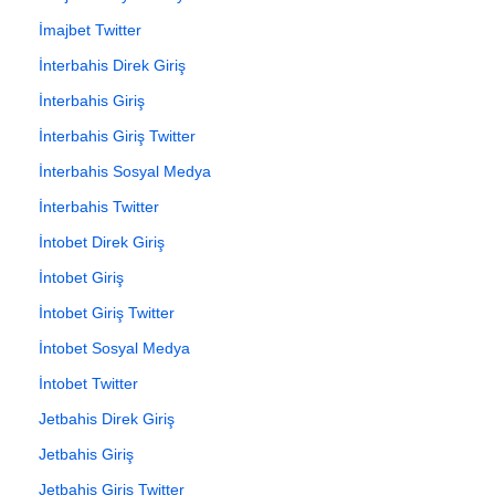
İmajbet Twitter
İnterbahis Direk Giriş
İnterbahis Giriş
İnterbahis Giriş Twitter
İnterbahis Sosyal Medya
İnterbahis Twitter
İntobet Direk Giriş
İntobet Giriş
İntobet Giriş Twitter
İntobet Sosyal Medya
İntobet Twitter
Jetbahis Direk Giriş
Jetbahis Giriş
Jetbahis Giriş Twitter