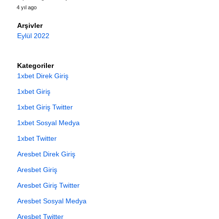
4 yıl ago
Arşivler
Eylül 2022
Kategoriler
1xbet Direk Giriş
1xbet Giriş
1xbet Giriş Twitter
1xbet Sosyal Medya
1xbet Twitter
Aresbet Direk Giriş
Aresbet Giriş
Aresbet Giriş Twitter
Aresbet Sosyal Medya
Aresbet Twitter