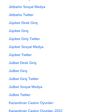
Jetbahis Sosyal Medya
Jetbahis Twitter
Jojobet Direk Giriş
Jojobet Giriş
Jojobet Giriş Twitter
Jojobet Sosyal Medya
Jojobet Twitter
Julibet Direk Giriş
Julibet Giriş
Julibet Giriş Twitter
Julibet Sosyal Medya
Julibet Twitter
Kazandıran Casino Oyunları
Kazandıran Casino Oyunları 2022