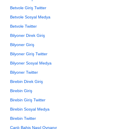
Betvole Giriş Twitter
Betvole Sosyal Medya
Betvole Twitter
Bilyoner Direk Giriş
Bilyoner Giriş
Bilyoner Giriş Twitter
Bilyoner Sosyal Medya
Bilyoner Twitter
Birebin Direk Giriş
Birebin Giriş
Birebin Giriş Twitter
Birebin Sosyal Medya
Birebin Twitter
Canlı Bahis Nasıl Oynanır