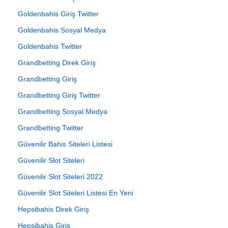
Goldenbahis Giriş Twitter
Goldenbahis Sosyal Medya
Goldenbahis Twitter
Grandbetting Direk Giriş
Grandbetting Giriş
Grandbetting Giriş Twitter
Grandbetting Sosyal Medya
Grandbetting Twitter
Güvenilir Bahis Siteleri Listesi
Güvenilir Slot Siteleri
Güvenilir Slot Siteleri 2022
Güvenilir Slot Siteleri Listesi En Yeni
Hepsibahis Direk Giriş
Hepsibahis Giriş