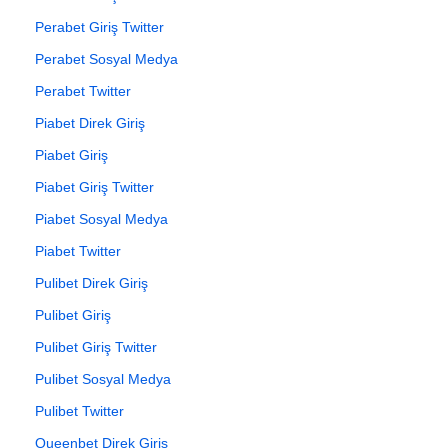
Perabet Giriş Twitter
Perabet Sosyal Medya
Perabet Twitter
Piabet Direk Giriş
Piabet Giriş
Piabet Giriş Twitter
Piabet Sosyal Medya
Piabet Twitter
Pulibet Direk Giriş
Pulibet Giriş
Pulibet Giriş Twitter
Pulibet Sosyal Medya
Pulibet Twitter
Queenbet Direk Giriş