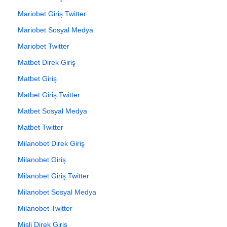
Mariobet Giriş Twitter
Mariobet Sosyal Medya
Mariobet Twitter
Matbet Direk Giriş
Matbet Giriş
Matbet Giriş Twitter
Matbet Sosyal Medya
Matbet Twitter
Milanobet Direk Giriş
Milanobet Giriş
Milanobet Giriş Twitter
Milanobet Sosyal Medya
Milanobet Twitter
Misli Direk Giriş