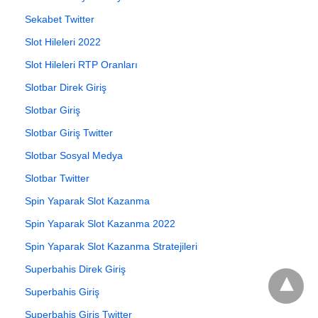
Sekabet Twitter
Slot Hileleri 2022
Slot Hileleri RTP Oranları
Slotbar Direk Giriş
Slotbar Giriş
Slotbar Giriş Twitter
Slotbar Sosyal Medya
Slotbar Twitter
Spin Yaparak Slot Kazanma
Spin Yaparak Slot Kazanma 2022
Spin Yaparak Slot Kazanma Stratejileri
Superbahis Direk Giriş
Superbahis Giriş
Superbahis Giriş Twitter