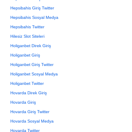
Hepsibahis Giriş Twitter
Hepsibahis Sosyal Medya
Hepsibahis Twitter
Hilesiz Slot Siteleri
Holiganbet Direk Giriş
Holiganbet Giriş
Holiganbet Giriş Twitter
Holiganbet Sosyal Medya
Holiganbet Twitter
Hovarda Direk Giriş
Hovarda Giriş
Hovarda Giriş Twitter
Hovarda Sosyal Medya
Hovarda Twitter