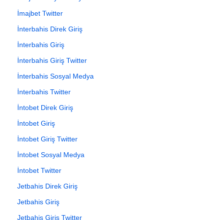
İmajbet Twitter
İnterbahis Direk Giriş
İnterbahis Giriş
İnterbahis Giriş Twitter
İnterbahis Sosyal Medya
İnterbahis Twitter
İntobet Direk Giriş
İntobet Giriş
İntobet Giriş Twitter
İntobet Sosyal Medya
İntobet Twitter
Jetbahis Direk Giriş
Jetbahis Giriş
Jetbahis Giriş Twitter