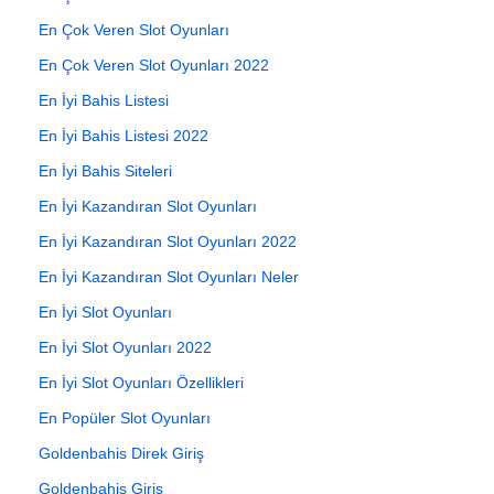
En Çok Veren Slot Oyunları
En Çok Veren Slot Oyunları 2022
En İyi Bahis Listesi
En İyi Bahis Listesi 2022
En İyi Bahis Siteleri
En İyi Kazandıran Slot Oyunları
En İyi Kazandıran Slot Oyunları 2022
En İyi Kazandıran Slot Oyunları Neler
En İyi Slot Oyunları
En İyi Slot Oyunları 2022
En İyi Slot Oyunları Özellikleri
En Popüler Slot Oyunları
Goldenbahis Direk Giriş
Goldenbahis Giriş