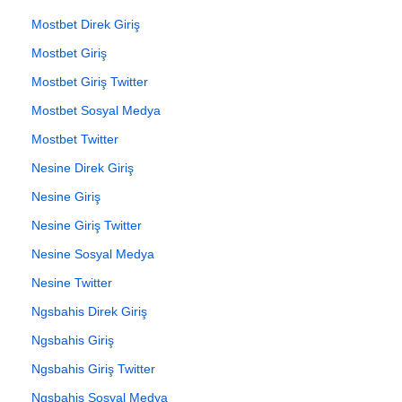
Mostbet Direk Giriş
Mostbet Giriş
Mostbet Giriş Twitter
Mostbet Sosyal Medya
Mostbet Twitter
Nesine Direk Giriş
Nesine Giriş
Nesine Giriş Twitter
Nesine Sosyal Medya
Nesine Twitter
Ngsbahis Direk Giriş
Ngsbahis Giriş
Ngsbahis Giriş Twitter
Ngsbahis Sosyal Medya