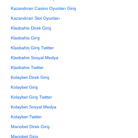
Kazandıran Casino Oyunları Giriş
Kazandıran Slot Oyunları
Klasbahis Direk Giriş
Klasbahis Giriş
Klasbahis Giriş Twitter
Klasbahis Sosyal Medya
Klasbahis Twitter
Kolaybet Direk Giriş
Kolaybet Giriş
Kolaybet Giriş Twitter
Kolaybet Sosyal Medya
Kolaybet Twitter
Mariobet Direk Giriş
Mariobet Giriş