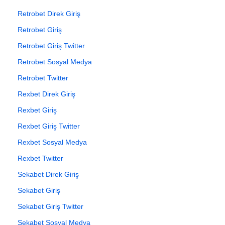
Retrobet Direk Giriş
Retrobet Giriş
Retrobet Giriş Twitter
Retrobet Sosyal Medya
Retrobet Twitter
Rexbet Direk Giriş
Rexbet Giriş
Rexbet Giriş Twitter
Rexbet Sosyal Medya
Rexbet Twitter
Sekabet Direk Giriş
Sekabet Giriş
Sekabet Giriş Twitter
Sekabet Sosyal Medya