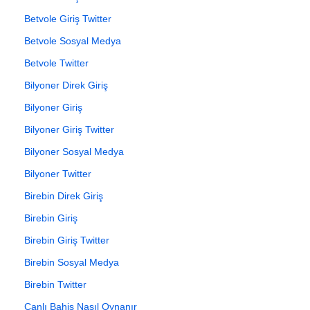
Betvole Giriş Twitter
Betvole Sosyal Medya
Betvole Twitter
Bilyoner Direk Giriş
Bilyoner Giriş
Bilyoner Giriş Twitter
Bilyoner Sosyal Medya
Bilyoner Twitter
Birebin Direk Giriş
Birebin Giriş
Birebin Giriş Twitter
Birebin Sosyal Medya
Birebin Twitter
Canlı Bahis Nasıl Oynanır