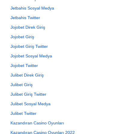
Jetbahis Sosyal Medya
Jetbahis Twitter
Jojobet Direk Giriş
Jojobet Giriş
Jojobet Giriş Twitter
Jojobet Sosyal Medya
Jojobet Twitter
Julibet Direk Giriş
Julibet Giriş
Julibet Giriş Twitter
Julibet Sosyal Medya
Julibet Twitter
Kazandıran Casino Oyunları
Kazandıran Casino Oyunları 2022