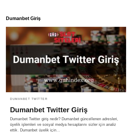
Dumanbet Giriş
DUMANBET TWITTER
Dumanbet Twitter Giriş
Dumanbet Twitter giriş nedir? Dumanbet güncellenen adresleri,
üyelik işlemleri ve sosyal medya hesaplarını sizler için analiz
ettik. Dumanbet üyelik için…