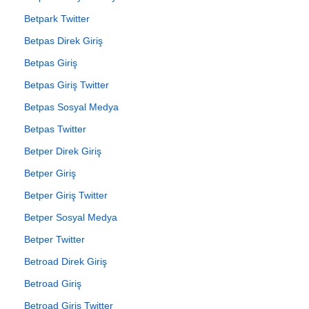
Betpark Twitter
Betpas Direk Giriş
Betpas Giriş
Betpas Giriş Twitter
Betpas Sosyal Medya
Betpas Twitter
Betper Direk Giriş
Betper Giriş
Betper Giriş Twitter
Betper Sosyal Medya
Betper Twitter
Betroad Direk Giriş
Betroad Giriş
Betroad Giriş Twitter