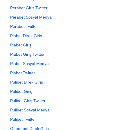
Perabet Giriş Twitter
Perabet Sosyal Medya
Perabet Twitter
Piabet Direk Giriş
Piabet Giriş
Piabet Giriş Twitter
Piabet Sosyal Medya
Piabet Twitter
Pulibet Direk Giriş
Pulibet Giriş
Pulibet Giriş Twitter
Pulibet Sosyal Medya
Pulibet Twitter
Queenbet Direk Giriş