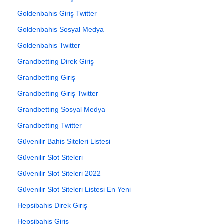
Goldenbahis Giriş Twitter
Goldenbahis Sosyal Medya
Goldenbahis Twitter
Grandbetting Direk Giriş
Grandbetting Giriş
Grandbetting Giriş Twitter
Grandbetting Sosyal Medya
Grandbetting Twitter
Güvenilir Bahis Siteleri Listesi
Güvenilir Slot Siteleri
Güvenilir Slot Siteleri 2022
Güvenilir Slot Siteleri Listesi En Yeni
Hepsibahis Direk Giriş
Hepsibahis Giriş