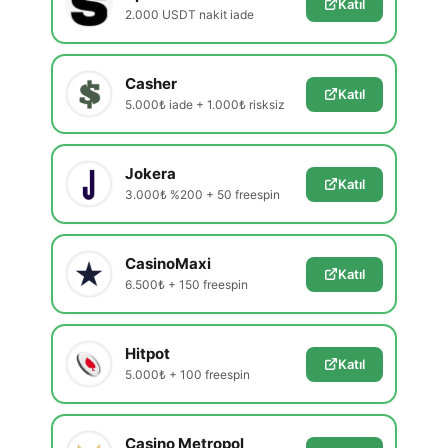
Katıl
2.000 USDT nakit iade
Casher
Katıl
5.000₺ iade + 1.000₺ risksiz
Jokera
Katıl
3.000₺ %200 + 50 freespin
CasinoMaxi
Katıl
6.500₺ + 150 freespin
Hitpot
Katıl
5.000₺ + 100 freespin
Casino Metropol