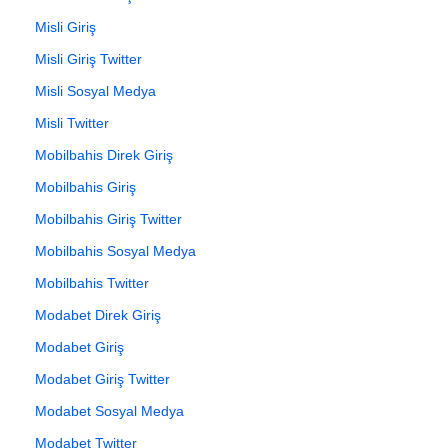
Misli Giriş
Misli Giriş Twitter
Misli Sosyal Medya
Misli Twitter
Mobilbahis Direk Giriş
Mobilbahis Giriş
Mobilbahis Giriş Twitter
Mobilbahis Sosyal Medya
Mobilbahis Twitter
Modabet Direk Giriş
Modabet Giriş
Modabet Giriş Twitter
Modabet Sosyal Medya
Modabet Twitter