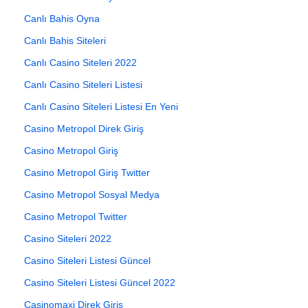
Canlı Bahis Oyna
Canlı Bahis Siteleri
Canlı Casino Siteleri 2022
Canlı Casino Siteleri Listesi
Canlı Casino Siteleri Listesi En Yeni
Casino Metropol Direk Giriş
Casino Metropol Giriş
Casino Metropol Giriş Twitter
Casino Metropol Sosyal Medya
Casino Metropol Twitter
Casino Siteleri 2022
Casino Siteleri Listesi Güncel
Casino Siteleri Listesi Güncel 2022
Casinomaxi Direk Giriş