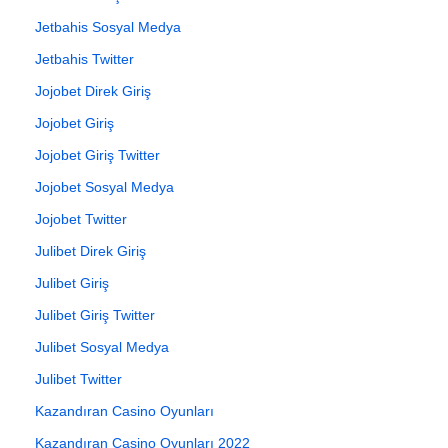
Jetbahis Sosyal Medya
Jetbahis Twitter
Jojobet Direk Giriş
Jojobet Giriş
Jojobet Giriş Twitter
Jojobet Sosyal Medya
Jojobet Twitter
Julibet Direk Giriş
Julibet Giriş
Julibet Giriş Twitter
Julibet Sosyal Medya
Julibet Twitter
Kazandıran Casino Oyunları
Kazandıran Casino Oyunları 2022