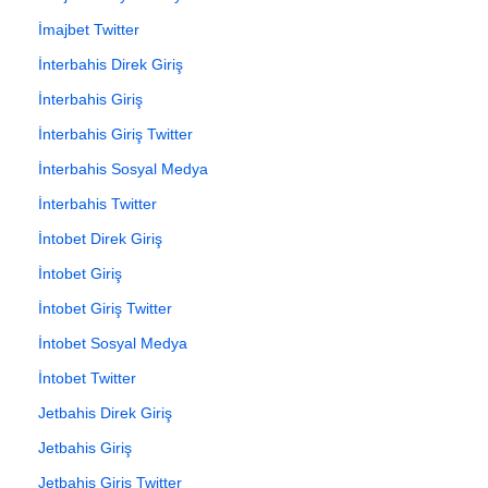
İmajbet Twitter
İnterbahis Direk Giriş
İnterbahis Giriş
İnterbahis Giriş Twitter
İnterbahis Sosyal Medya
İnterbahis Twitter
İntobet Direk Giriş
İntobet Giriş
İntobet Giriş Twitter
İntobet Sosyal Medya
İntobet Twitter
Jetbahis Direk Giriş
Jetbahis Giriş
Jetbahis Giriş Twitter