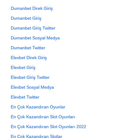
Dumanbet Direk Giriş
Dumanbet Giriş
Dumanbet Giriş Twitter
Dumanbet Sosyal Medya
Dumanbet Twitter
Elexbet Direk Giriş
Elexbet Giriş
Elexbet Giriş Twitter
Elexbet Sosyal Medya
Elexbet Twitter
En Çok Kazandıran Oyunlar
En Çok Kazandıran Slot Oyunları
En Çok Kazandıran Slot Oyunları 2022
En Çok Kazandıran Slotlar