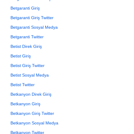
Betgaranti Giriş
Betgaranti Giriş Twitter
Betgaranti Sosyal Medya
Betgaranti Twitter
Betist Direk Giriş
Betist Giriş
Betist Giriş Twitter
Betist Sosyal Medya
Betist Twitter
Betkanyon Direk Giriş
Betkanyon Giriş
Betkanyon Giriş Twitter
Betkanyon Sosyal Medya
Betkanyon Twitter