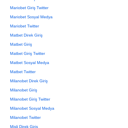
Mariobet Giriş Twitter
Mariobet Sosyal Medya
Mariobet Twitter
Matbet Direk Giriş
Matbet Giriş
Matbet Giriş Twitter
Matbet Sosyal Medya
Matbet Twitter
Milanobet Direk Giriş
Milanobet Giriş
Milanobet Giriş Twitter
Milanobet Sosyal Medya
Milanobet Twitter
Misli Direk Giriş