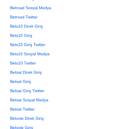
Betroad Sosyal Medya
Betroad Twitter
Bets10 Direk Giriş
Bets10 Giriş
Bets10 Giriş Twitter
Bets10 Sosyal Medya
Bets10 Twitter
Betsat Direk Giriş
Betsat Giriş
Betsat Giriş Twitter
Betsat Sosyal Medya
Betsat Twitter
Betvole Direk Giriş
Betvole Giriş