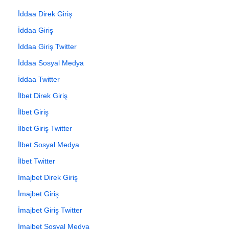
İddaa Direk Giriş
İddaa Giriş
İddaa Giriş Twitter
İddaa Sosyal Medya
İddaa Twitter
İlbet Direk Giriş
İlbet Giriş
İlbet Giriş Twitter
İlbet Sosyal Medya
İlbet Twitter
İmajbet Direk Giriş
İmajbet Giriş
İmajbet Giriş Twitter
İmajbet Sosyal Medya