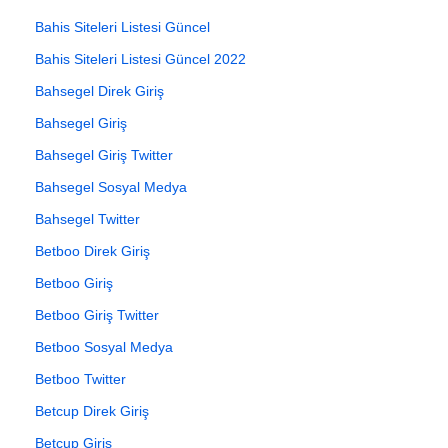
Bahis Siteleri Listesi Güncel
Bahis Siteleri Listesi Güncel 2022
Bahsegel Direk Giriş
Bahsegel Giriş
Bahsegel Giriş Twitter
Bahsegel Sosyal Medya
Bahsegel Twitter
Betboo Direk Giriş
Betboo Giriş
Betboo Giriş Twitter
Betboo Sosyal Medya
Betboo Twitter
Betcup Direk Giriş
Betcup Giriş