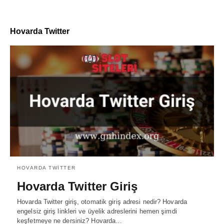
Hovarda Twitter
HOVARDA TWITTER
Hovarda Twitter Giriş
Hovarda Twitter giriş, otomatik giriş adresi nedir? Hovarda
engelsiz giriş linkleri ve üyelik adreslerini hemen şimdi
keşfetmeye ne dersiniz? Hovarda…