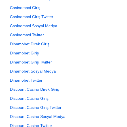
Casinomaxi Giriş
Casinomaxi Giriş Twitter
Casinomaxi Sosyal Medya
Casinomaxi Twitter
Dinamobet Direk Giriş
Dinamobet Giriş
Dinamobet Giriş Twitter
Dinamobet Sosyal Medya
Dinamobet Twitter
Discount Casino Direk Giriş
Discount Casino Giriş
Discount Casino Giriş Twitter
Discount Casino Sosyal Medya
Discount Casino Twitter