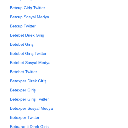
Betcup Giriş Twitter
Betcup Sosyal Medya
Betcup Twitter
Betebet Direk Giriş
Betebet Giriş
Betebet Giriş Twitter
Betebet Sosyal Medya
Betebet Twitter
Betexper Direk Giriş
Betexper Giriş
Betexper Giriş Twitter
Betexper Sosyal Medya
Betexper Twitter
Betgaranti Direk Giriş