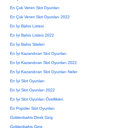
En Çok Veren Slot Oyunları
En Çok Veren Slot Oyunları 2022
En İyi Bahis Listesi
En İyi Bahis Listesi 2022
En İyi Bahis Siteleri
En İyi Kazandıran Slot Oyunları
En İyi Kazandıran Slot Oyunları 2022
En İyi Kazandıran Slot Oyunları Neler
En İyi Slot Oyunları
En İyi Slot Oyunları 2022
En İyi Slot Oyunları Özellikleri
En Popüler Slot Oyunları
Goldenbahis Direk Giriş
Goldenbahis Giriş