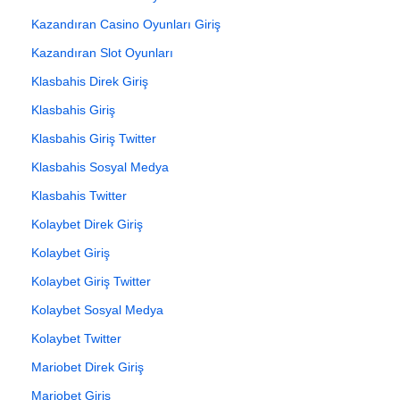
Kazandıran Casino Oyunları Giriş
Kazandıran Slot Oyunları
Klasbahis Direk Giriş
Klasbahis Giriş
Klasbahis Giriş Twitter
Klasbahis Sosyal Medya
Klasbahis Twitter
Kolaybet Direk Giriş
Kolaybet Giriş
Kolaybet Giriş Twitter
Kolaybet Sosyal Medya
Kolaybet Twitter
Mariobet Direk Giriş
Mariobet Giriş