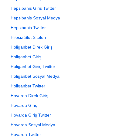
Hepsibahis Giriş Twitter
Hepsibahis Sosyal Medya
Hepsibahis Twitter
Hilesiz Slot Siteleri
Holiganbet Direk Giriş
Holiganbet Giriş
Holiganbet Giriş Twitter
Holiganbet Sosyal Medya
Holiganbet Twitter
Hovarda Direk Giriş
Hovarda Giriş
Hovarda Giriş Twitter
Hovarda Sosyal Medya
Hovarda Twitter