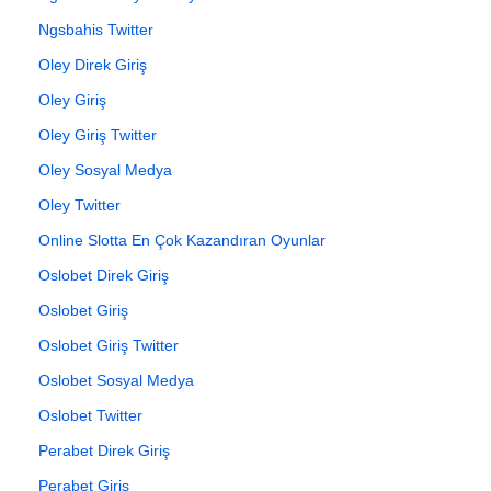
Ngsbahis Twitter
Oley Direk Giriş
Oley Giriş
Oley Giriş Twitter
Oley Sosyal Medya
Oley Twitter
Online Slotta En Çok Kazandıran Oyunlar
Oslobet Direk Giriş
Oslobet Giriş
Oslobet Giriş Twitter
Oslobet Sosyal Medya
Oslobet Twitter
Perabet Direk Giriş
Perabet Giriş