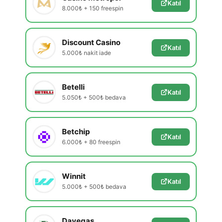
Katıl
8.000₺ + 150 freespin
Discount Casino
Katıl
5.000₺ nakit iade
Betelli
Katıl
5.050₺ + 500₺ bedava
Betchip
Katıl
6.000₺ + 80 freespin
Winnit
Katıl
5.000₺ + 500₺ bedava
Davegas