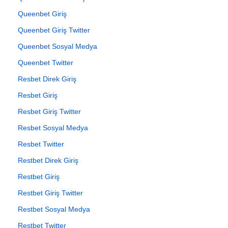
Queenbet Giriş
Queenbet Giriş Twitter
Queenbet Sosyal Medya
Queenbet Twitter
Resbet Direk Giriş
Resbet Giriş
Resbet Giriş Twitter
Resbet Sosyal Medya
Resbet Twitter
Restbet Direk Giriş
Restbet Giriş
Restbet Giriş Twitter
Restbet Sosyal Medya
Restbet Twitter