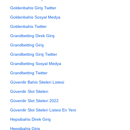
Goldenbahis Giriş Twitter
Goldenbahis Sosyal Medya
Goldenbahis Twitter
Grandbetting Direk Giriş
Grandbetting Giriş
Grandbetting Giriş Twitter
Grandbetting Sosyal Medya
Grandbetting Twitter
Güvenilir Bahis Siteleri Listesi
Güvenilir Slot Siteleri
Güvenilir Slot Siteleri 2022
Güvenilir Slot Siteleri Listesi En Yeni
Hepsibahis Direk Giriş
Hepsibahis Giriş