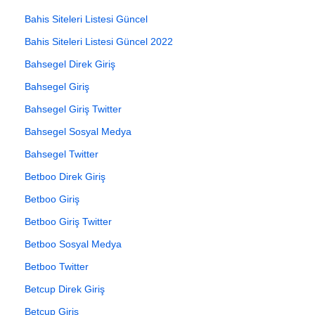
Bahis Siteleri Listesi Güncel
Bahis Siteleri Listesi Güncel 2022
Bahsegel Direk Giriş
Bahsegel Giriş
Bahsegel Giriş Twitter
Bahsegel Sosyal Medya
Bahsegel Twitter
Betboo Direk Giriş
Betboo Giriş
Betboo Giriş Twitter
Betboo Sosyal Medya
Betboo Twitter
Betcup Direk Giriş
Betcup Giriş