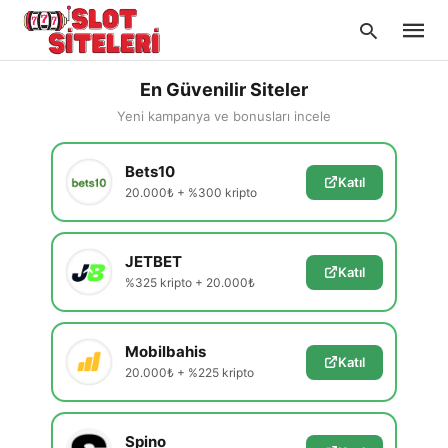
En Güvenilir Siteler
Yeni kampanya ve bonusları incele
Type
Bets10
your
Katıl
searc
20.000₺ + %300 kripto
query
and
hit
enter:
JETBET
Katıl
%325 kripto + 20.000₺
Mobilbahis
Katıl
20.000₺ + %225 kripto
Spino