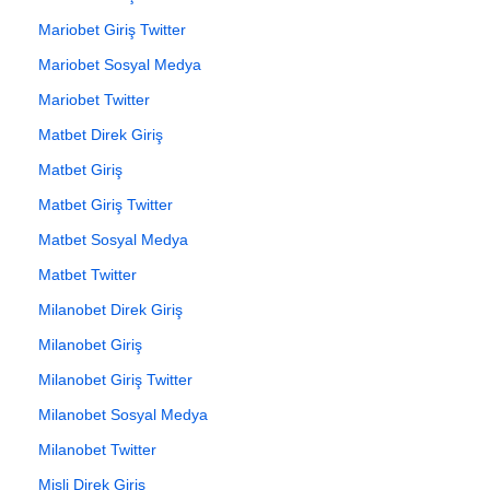
Mariobet Giriş Twitter
Mariobet Sosyal Medya
Mariobet Twitter
Matbet Direk Giriş
Matbet Giriş
Matbet Giriş Twitter
Matbet Sosyal Medya
Matbet Twitter
Milanobet Direk Giriş
Milanobet Giriş
Milanobet Giriş Twitter
Milanobet Sosyal Medya
Milanobet Twitter
Misli Direk Giriş