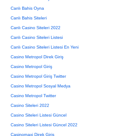
Canlı Bahis Oyna
Canlı Bahis Siteleri
Canlı Casino Siteleri 2022
Canlı Casino Siteleri Listesi
Canlı Casino Siteleri Listesi En Yeni
Casino Metropol Direk Giriş
Casino Metropol Giriş
Casino Metropol Giriş Twitter
Casino Metropol Sosyal Medya
Casino Metropol Twitter
Casino Siteleri 2022
Casino Siteleri Listesi Güncel
Casino Siteleri Listesi Güncel 2022
Casinomaxi Direk Giriş