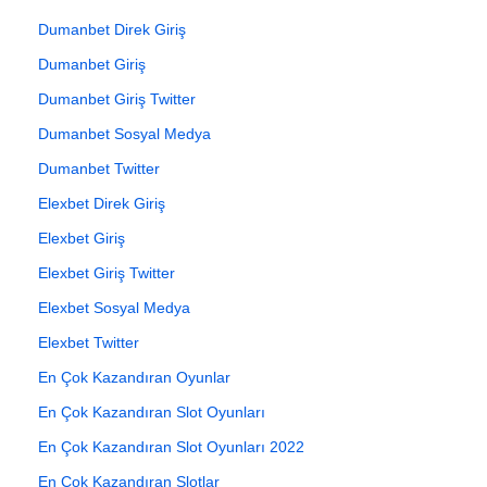
Dumanbet Direk Giriş
Dumanbet Giriş
Dumanbet Giriş Twitter
Dumanbet Sosyal Medya
Dumanbet Twitter
Elexbet Direk Giriş
Elexbet Giriş
Elexbet Giriş Twitter
Elexbet Sosyal Medya
Elexbet Twitter
En Çok Kazandıran Oyunlar
En Çok Kazandıran Slot Oyunları
En Çok Kazandıran Slot Oyunları 2022
En Çok Kazandıran Slotlar