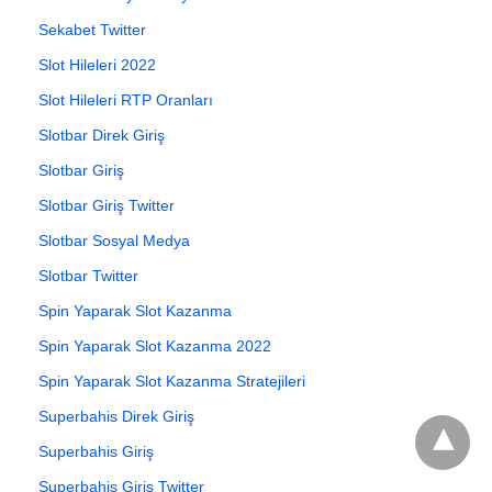
Sekabet Twitter
Slot Hileleri 2022
Slot Hileleri RTP Oranları
Slotbar Direk Giriş
Slotbar Giriş
Slotbar Giriş Twitter
Slotbar Sosyal Medya
Slotbar Twitter
Spin Yaparak Slot Kazanma
Spin Yaparak Slot Kazanma 2022
Spin Yaparak Slot Kazanma Stratejileri
Superbahis Direk Giriş
Superbahis Giriş
Superbahis Giriş Twitter