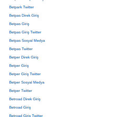
Betpark Twitter
Betpas Direk Giriş
Betpas Giriş
Betpas Giriş Twitter
Betpas Sosyal Medya
Betpas Twitter
Betper Direk Giriş
Betper Giriş
Betper Giriş Twitter
Betper Sosyal Medya
Betper Twitter
Betroad Direk Giriş
Betroad Giriş
Betroad Giriş Twitter