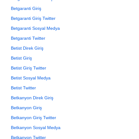
Betgaranti Giriş
Betgaranti Giriş Twitter
Betgaranti Sosyal Medya
Betgaranti Twitter
Betist Direk Giriş
Betist Giriş
Betist Giriş Twitter
Betist Sosyal Medya
Betist Twitter
Betkanyon Direk Giriş
Betkanyon Giriş
Betkanyon Giriş Twitter
Betkanyon Sosyal Medya
Betkanyon Twitter