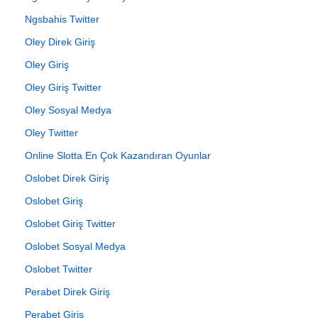
Ngsbahis Twitter
Oley Direk Giriş
Oley Giriş
Oley Giriş Twitter
Oley Sosyal Medya
Oley Twitter
Online Slotta En Çok Kazandıran Oyunlar
Oslobet Direk Giriş
Oslobet Giriş
Oslobet Giriş Twitter
Oslobet Sosyal Medya
Oslobet Twitter
Perabet Direk Giriş
Perabet Giriş