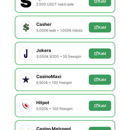
Katıl
2.000 USDT nakit iade
Casher
Katıl
5.000₺ iade + 1.000₺ risksiz
Jokera
Katıl
3.000₺ %200 + 50 freespin
CasinoMaxi
Katıl
6.500₺ + 150 freespin
Hitpot
Katıl
5.000₺ + 100 freespin
Casino Metropol