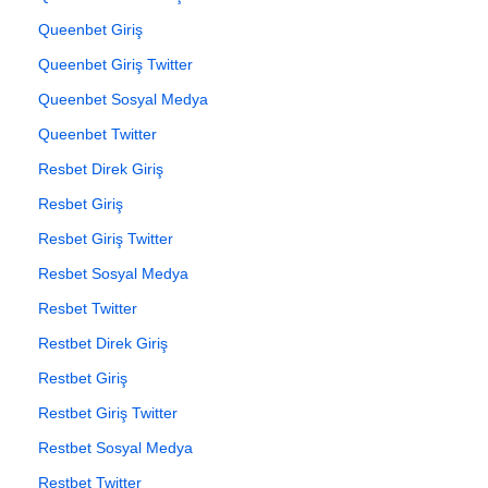
Queenbet Giriş
Queenbet Giriş Twitter
Queenbet Sosyal Medya
Queenbet Twitter
Resbet Direk Giriş
Resbet Giriş
Resbet Giriş Twitter
Resbet Sosyal Medya
Resbet Twitter
Restbet Direk Giriş
Restbet Giriş
Restbet Giriş Twitter
Restbet Sosyal Medya
Restbet Twitter