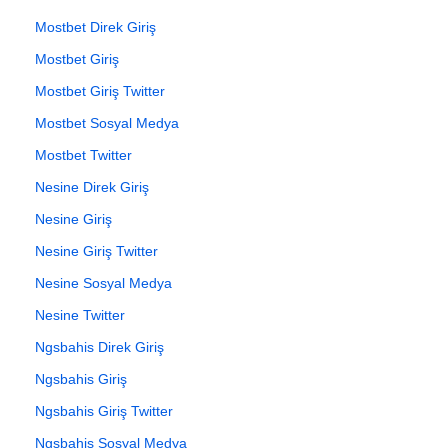
Mostbet Direk Giriş
Mostbet Giriş
Mostbet Giriş Twitter
Mostbet Sosyal Medya
Mostbet Twitter
Nesine Direk Giriş
Nesine Giriş
Nesine Giriş Twitter
Nesine Sosyal Medya
Nesine Twitter
Ngsbahis Direk Giriş
Ngsbahis Giriş
Ngsbahis Giriş Twitter
Ngsbahis Sosyal Medya