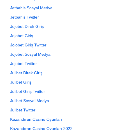
Jetbahis Sosyal Medya
Jetbahis Twitter
Jojobet Direk Giriş
Jojobet Giriş
Jojobet Giriş Twitter
Jojobet Sosyal Medya
Jojobet Twitter
Julibet Direk Giriş
Julibet Giriş
Julibet Giriş Twitter
Julibet Sosyal Medya
Julibet Twitter
Kazandıran Casino Oyunları
Kazandıran Casino Oyunları 2022