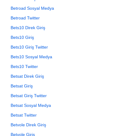
Betroad Sosyal Medya
Betroad Twitter
Bets10 Direk Giriş
Bets10 Giriş
Bets10 Giriş Twitter
Bets10 Sosyal Medya
Bets10 Twitter
Betsat Direk Giriş
Betsat Giriş
Betsat Giriş Twitter
Betsat Sosyal Medya
Betsat Twitter
Betvole Direk Giriş
Betvole Giriş