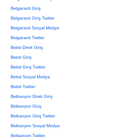
Betgaranti Giriş
Betgaranti Giriş Twitter
Betgaranti Sosyal Medya
Betgaranti Twitter
Betist Direk Giriş
Betist Giriş
Betist Giriş Twitter
Betist Sosyal Medya
Betist Twitter
Betkanyon Direk Giriş
Betkanyon Giriş
Betkanyon Giriş Twitter
Betkanyon Sosyal Medya
Betkanyon Twitter