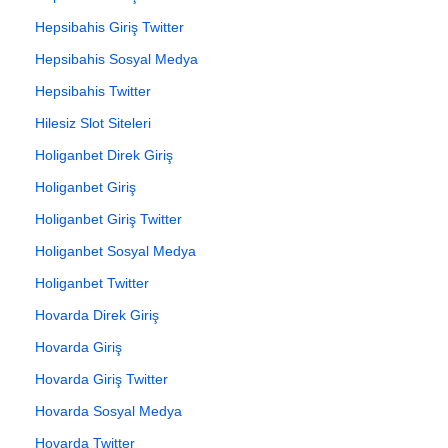
Hepsibahis Giriş Twitter
Hepsibahis Sosyal Medya
Hepsibahis Twitter
Hilesiz Slot Siteleri
Holiganbet Direk Giriş
Holiganbet Giriş
Holiganbet Giriş Twitter
Holiganbet Sosyal Medya
Holiganbet Twitter
Hovarda Direk Giriş
Hovarda Giriş
Hovarda Giriş Twitter
Hovarda Sosyal Medya
Hovarda Twitter