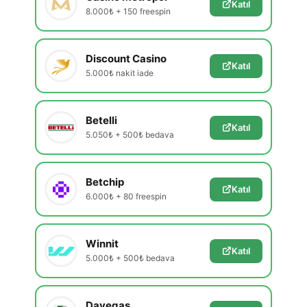
Katıl
8.000₺ + 150 freespin
Discount Casino
Katıl
5.000₺ nakit iade
Betelli
Katıl
5.050₺ + 500₺ bedava
Betchip
Katıl
6.000₺ + 80 freespin
Winnit
Katıl
5.000₺ + 500₺ bedava
Davegas