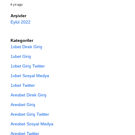
4 yıl ago
Arşivler
Eylül 2022
Kategoriler
1xbet Direk Giriş
1xbet Giriş
1xbet Giriş Twitter
1xbet Sosyal Medya
1xbet Twitter
Aresbet Direk Giriş
Aresbet Giriş
Aresbet Giriş Twitter
Aresbet Sosyal Medya
Aresbet Twitter