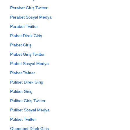
Perabet Giriş Twitter
Perabet Sosyal Medya
Perabet Twitter
Piabet Direk Giriş
Piabet Giriş
Piabet Giriş Twitter
Piabet Sosyal Medya
Piabet Twitter
Pulibet Direk Giriş
Pulibet Giriş
Pulibet Giriş Twitter
Pulibet Sosyal Medya
Pulibet Twitter
Queenbet Direk Giriş