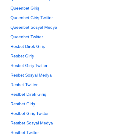
Queenbet Giriş
Queenbet Giriş Twitter
Queenbet Sosyal Medya
Queenbet Twitter
Resbet Direk Giriş
Resbet Giriş
Resbet Giriş Twitter
Resbet Sosyal Medya
Resbet Twitter
Restbet Direk Giriş
Restbet Giriş
Restbet Giriş Twitter
Restbet Sosyal Medya
Restbet Twitter