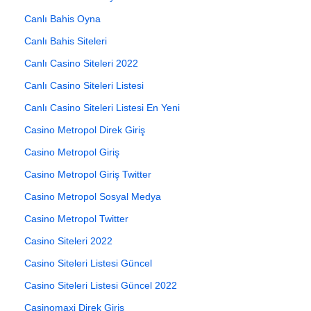
Canlı Bahis Oyna
Canlı Bahis Siteleri
Canlı Casino Siteleri 2022
Canlı Casino Siteleri Listesi
Canlı Casino Siteleri Listesi En Yeni
Casino Metropol Direk Giriş
Casino Metropol Giriş
Casino Metropol Giriş Twitter
Casino Metropol Sosyal Medya
Casino Metropol Twitter
Casino Siteleri 2022
Casino Siteleri Listesi Güncel
Casino Siteleri Listesi Güncel 2022
Casinomaxi Direk Giriş