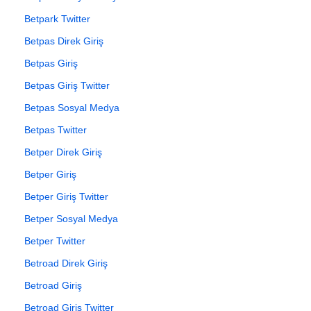
Betpark Twitter
Betpas Direk Giriş
Betpas Giriş
Betpas Giriş Twitter
Betpas Sosyal Medya
Betpas Twitter
Betper Direk Giriş
Betper Giriş
Betper Giriş Twitter
Betper Sosyal Medya
Betper Twitter
Betroad Direk Giriş
Betroad Giriş
Betroad Giriş Twitter