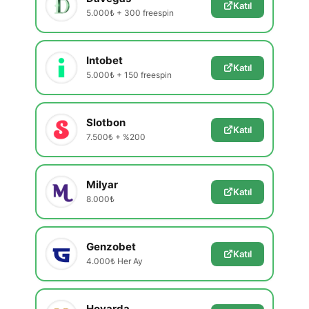
Katıl
5.000₺ + 300 freespin
Intobet
Katıl
5.000₺ + 150 freespin
Slotbon
Katıl
7.500₺ + %200
Milyar
Katıl
8.000₺
Genzobet
Katıl
4.000₺ Her Ay
Hovarda