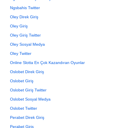
Ngsbahis Twitter
Oley Direk Giriş
Oley Giriş
Oley Giriş Twitter
Oley Sosyal Medya
Oley Twitter
Online Slotta En Çok Kazandıran Oyunlar
Oslobet Direk Giriş
Oslobet Giriş
Oslobet Giriş Twitter
Oslobet Sosyal Medya
Oslobet Twitter
Perabet Direk Giriş
Perabet Giriş