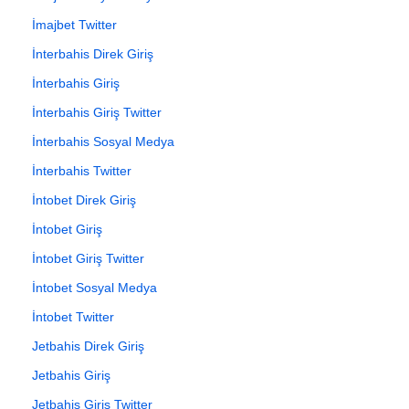
İmajbet Twitter
İnterbahis Direk Giriş
İnterbahis Giriş
İnterbahis Giriş Twitter
İnterbahis Sosyal Medya
İnterbahis Twitter
İntobet Direk Giriş
İntobet Giriş
İntobet Giriş Twitter
İntobet Sosyal Medya
İntobet Twitter
Jetbahis Direk Giriş
Jetbahis Giriş
Jetbahis Giriş Twitter