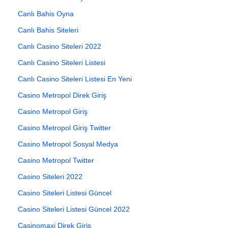
Canlı Bahis Oyna
Canlı Bahis Siteleri
Canlı Casino Siteleri 2022
Canlı Casino Siteleri Listesi
Canlı Casino Siteleri Listesi En Yeni
Casino Metropol Direk Giriş
Casino Metropol Giriş
Casino Metropol Giriş Twitter
Casino Metropol Sosyal Medya
Casino Metropol Twitter
Casino Siteleri 2022
Casino Siteleri Listesi Güncel
Casino Siteleri Listesi Güncel 2022
Casinomaxi Direk Giriş