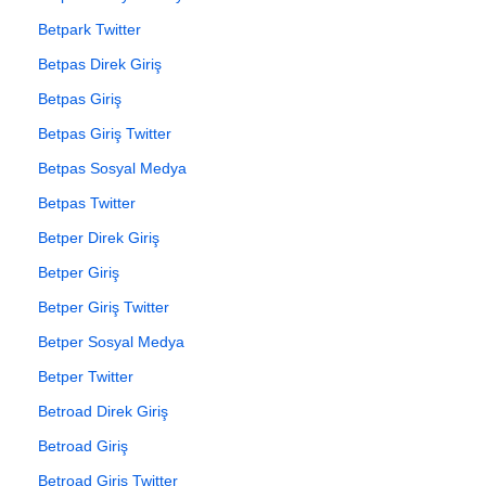
Betpark Twitter
Betpas Direk Giriş
Betpas Giriş
Betpas Giriş Twitter
Betpas Sosyal Medya
Betpas Twitter
Betper Direk Giriş
Betper Giriş
Betper Giriş Twitter
Betper Sosyal Medya
Betper Twitter
Betroad Direk Giriş
Betroad Giriş
Betroad Giriş Twitter