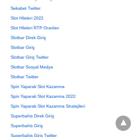
Sekabet Twitter
Slot Hileleri 2022
Slot Hileleri RTP Oranları
Slotbar Direk Giriş
Slotbar Giriş
Slotbar Giriş Twitter
Slotbar Sosyal Medya
Slotbar Twitter
Spin Yaparak Slot Kazanma
Spin Yaparak Slot Kazanma 2022
Spin Yaparak Slot Kazanma Stratejileri
Superbahis Direk Giriş
Superbahis Giriş
Superbahis Giriş Twitter