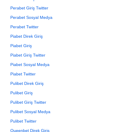
Perabet Giriş Twitter
Perabet Sosyal Medya
Perabet Twitter
Piabet Direk Giriş
Piabet Giriş
Piabet Giriş Twitter
Piabet Sosyal Medya
Piabet Twitter
Pulibet Direk Giriş
Pulibet Giriş
Pulibet Giriş Twitter
Pulibet Sosyal Medya
Pulibet Twitter
Queenbet Direk Giriş