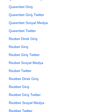
Queenbet Giriş
Queenbet Giriş Twitter
Queenbet Sosyal Medya
Queenbet Twitter
Resbet Direk Giriş
Resbet Giriş
Resbet Giriş Twitter
Resbet Sosyal Medya
Resbet Twitter
Restbet Direk Giriş
Restbet Giriş
Restbet Giriş Twitter
Restbet Sosyal Medya
Restbet Twitter