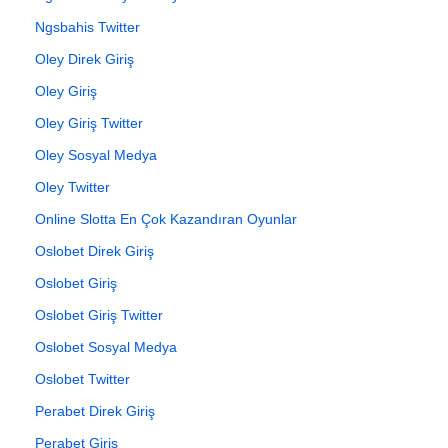
Ngsbahis Twitter
Oley Direk Giriş
Oley Giriş
Oley Giriş Twitter
Oley Sosyal Medya
Oley Twitter
Online Slotta En Çok Kazandıran Oyunlar
Oslobet Direk Giriş
Oslobet Giriş
Oslobet Giriş Twitter
Oslobet Sosyal Medya
Oslobet Twitter
Perabet Direk Giriş
Perabet Giriş