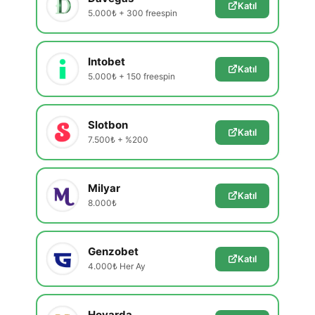
Katıl
5.000₺ + 300 freespin
Intobet
Katıl
5.000₺ + 150 freespin
Slotbon
Katıl
7.500₺ + %200
Milyar
Katıl
8.000₺
Genzobet
Katıl
4.000₺ Her Ay
Hovarda