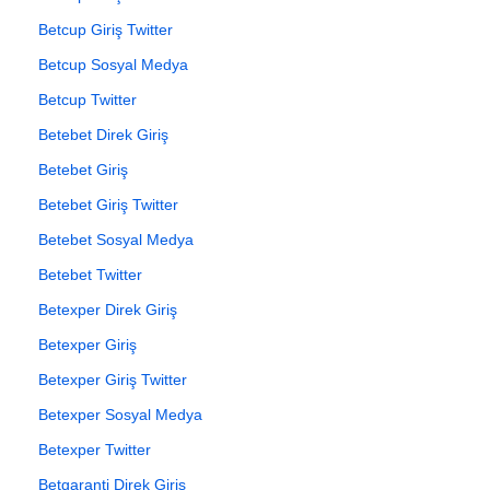
Betcup Giriş Twitter
Betcup Sosyal Medya
Betcup Twitter
Betebet Direk Giriş
Betebet Giriş
Betebet Giriş Twitter
Betebet Sosyal Medya
Betebet Twitter
Betexper Direk Giriş
Betexper Giriş
Betexper Giriş Twitter
Betexper Sosyal Medya
Betexper Twitter
Betgaranti Direk Giriş