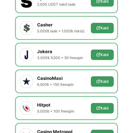
Katıl
2.000 USDT nakit iade
Casher
Katıl
5.000₺ iade + 1.000₺ risksiz
Jokera
Katıl
3.000₺ %200 + 50 freespin
CasinoMaxi
Katıl
6.500₺ + 150 freespin
Hitpot
Katıl
5.000₺ + 100 freespin
Casino Metropol