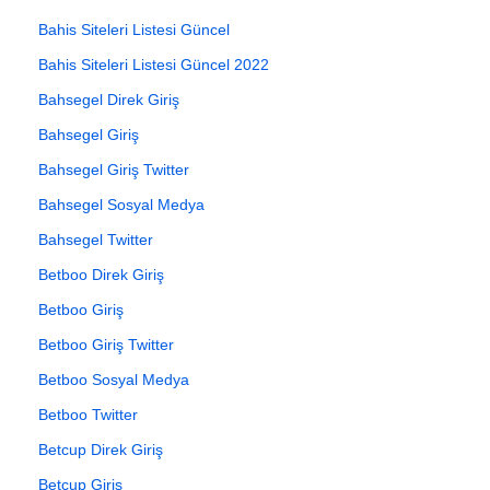
Bahis Siteleri Listesi Güncel
Bahis Siteleri Listesi Güncel 2022
Bahsegel Direk Giriş
Bahsegel Giriş
Bahsegel Giriş Twitter
Bahsegel Sosyal Medya
Bahsegel Twitter
Betboo Direk Giriş
Betboo Giriş
Betboo Giriş Twitter
Betboo Sosyal Medya
Betboo Twitter
Betcup Direk Giriş
Betcup Giriş