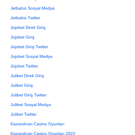
Jetbahis Sosyal Medya
Jetbahis Twitter
Jojobet Direk Giriş
Jojobet Giriş
Jojobet Giriş Twitter
Jojobet Sosyal Medya
Jojobet Twitter
Julibet Direk Giriş
Julibet Giriş
Julibet Giriş Twitter
Julibet Sosyal Medya
Julibet Twitter
Kazandıran Casino Oyunları
Kazandıran Casino Oyunları 2022