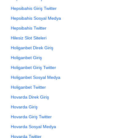
Hepsibahis Giriş Twitter
Hepsibahis Sosyal Medya
Hepsibahis Twitter
Hilesiz Slot Siteleri
Holiganbet Direk Giriş
Holiganbet Giriş
Holiganbet Giriş Twitter
Holiganbet Sosyal Medya
Holiganbet Twitter
Hovarda Direk Giriş
Hovarda Giriş
Hovarda Giriş Twitter
Hovarda Sosyal Medya
Hovarda Twitter