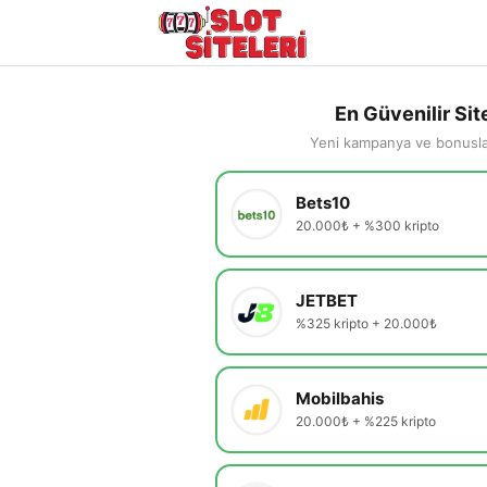
En Güvenilir Sit
Yeni kampanya ve bonuslar
Bets10
20.000₺ + %300 kripto
JETBET
%325 kripto + 20.000₺
Mobilbahis
20.000₺ + %225 kripto