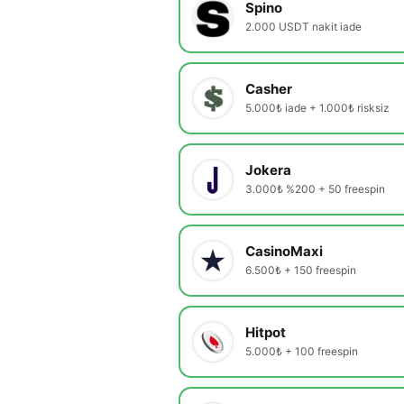
Spino
2.000 USDT nakit iade
Casher
5.000₺ iade + 1.000₺ risksiz
Jokera
3.000₺ %200 + 50 freespin
CasinoMaxi
6.500₺ + 150 freespin
Hitpot
5.000₺ + 100 freespin