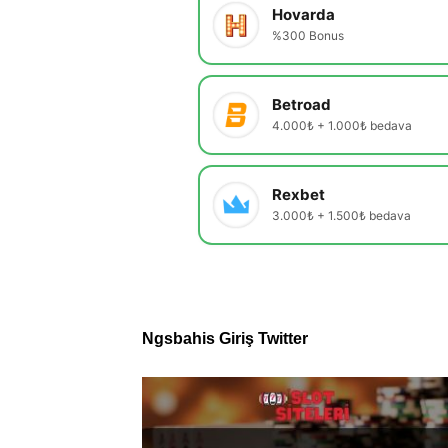
Hovarda
%300 Bonus
Betroad
4.000₺ + 1.000₺ bedava
Rexbet
3.000₺ + 1.500₺ bedava
Ngsbahis Giriş Twitter