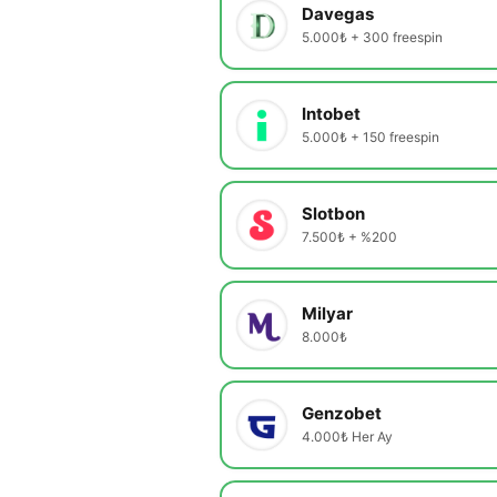
Davegas
5.000₺ + 300 freespin
Intobet
5.000₺ + 150 freespin
Slotbon
7.500₺ + %200
Milyar
8.000₺
Genzobet
4.000₺ Her Ay