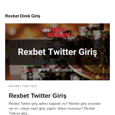
Rexbet Direk Giriş
REXBET TWITTER
Rexbet Twitter Giriş
Rexbet Twitter giriş adresi kapandı mı? Rexbet giriş sorunları
var mı, siteye nasıl giriş yapılır, biliyor musunuz? Rexbet
Türkiye giriş…