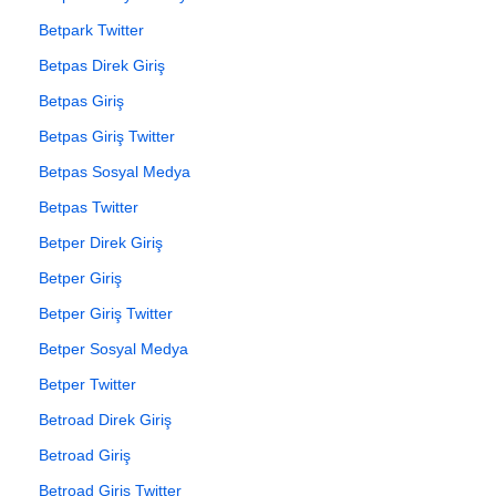
Betpark Twitter
Betpas Direk Giriş
Betpas Giriş
Betpas Giriş Twitter
Betpas Sosyal Medya
Betpas Twitter
Betper Direk Giriş
Betper Giriş
Betper Giriş Twitter
Betper Sosyal Medya
Betper Twitter
Betroad Direk Giriş
Betroad Giriş
Betroad Giriş Twitter