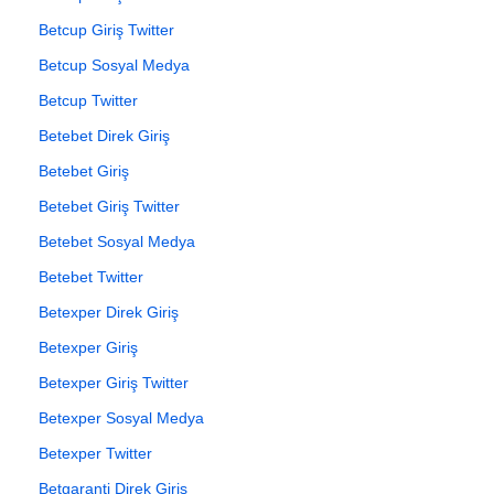
Betcup Giriş Twitter
Betcup Sosyal Medya
Betcup Twitter
Betebet Direk Giriş
Betebet Giriş
Betebet Giriş Twitter
Betebet Sosyal Medya
Betebet Twitter
Betexper Direk Giriş
Betexper Giriş
Betexper Giriş Twitter
Betexper Sosyal Medya
Betexper Twitter
Betgaranti Direk Giriş