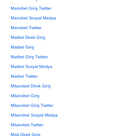
Mariobet Giriş Twitter
Mariobet Sosyal Medya
Mariobet Twitter
Matbet Direk Giriş
Matbet Giriş
Matbet Giriş Twitter
Matbet Sosyal Medya
Matbet Twitter
Milanobet Direk Giriş
Milanobet Giriş
Milanobet Giriş Twitter
Milanobet Sosyal Medya
Milanobet Twitter
Misli Direk Giriş