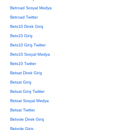
Betroad Sosyal Medya
Betroad Twitter
Bets10 Direk Giriş
Bets10 Giriş
Bets10 Giriş Twitter
Bets10 Sosyal Medya
Bets10 Twitter
Betsat Direk Giriş
Betsat Giriş
Betsat Giriş Twitter
Betsat Sosyal Medya
Betsat Twitter
Betvole Direk Giriş
Betvole Giriş