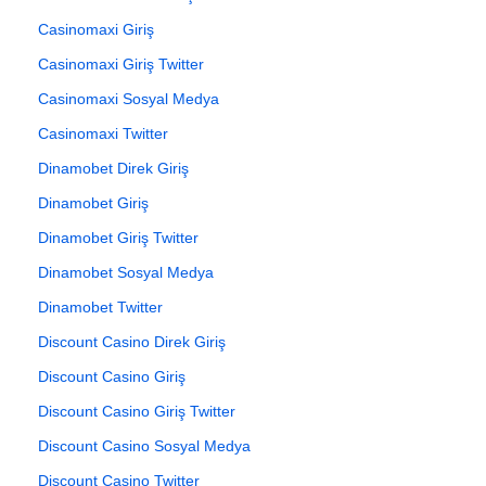
Casinomaxi Giriş
Casinomaxi Giriş Twitter
Casinomaxi Sosyal Medya
Casinomaxi Twitter
Dinamobet Direk Giriş
Dinamobet Giriş
Dinamobet Giriş Twitter
Dinamobet Sosyal Medya
Dinamobet Twitter
Discount Casino Direk Giriş
Discount Casino Giriş
Discount Casino Giriş Twitter
Discount Casino Sosyal Medya
Discount Casino Twitter