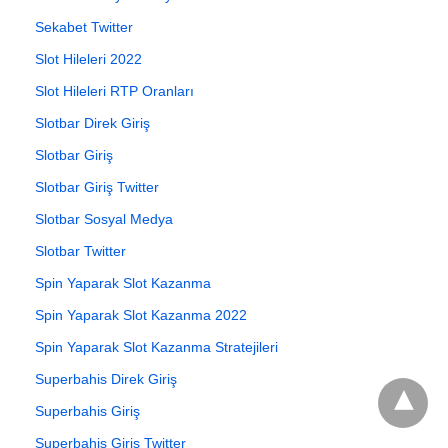
Sekabet Twitter
Slot Hileleri 2022
Slot Hileleri RTP Oranları
Slotbar Direk Giriş
Slotbar Giriş
Slotbar Giriş Twitter
Slotbar Sosyal Medya
Slotbar Twitter
Spin Yaparak Slot Kazanma
Spin Yaparak Slot Kazanma 2022
Spin Yaparak Slot Kazanma Stratejileri
Superbahis Direk Giriş
Superbahis Giriş
Superbahis Giriş Twitter