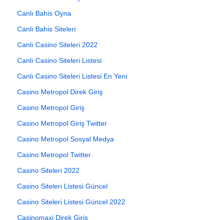
Canlı Bahis Oyna
Canlı Bahis Siteleri
Canlı Casino Siteleri 2022
Canlı Casino Siteleri Listesi
Canlı Casino Siteleri Listesi En Yeni
Casino Metropol Direk Giriş
Casino Metropol Giriş
Casino Metropol Giriş Twitter
Casino Metropol Sosyal Medya
Casino Metropol Twitter
Casino Siteleri 2022
Casino Siteleri Listesi Güncel
Casino Siteleri Listesi Güncel 2022
Casinomaxi Direk Giriş