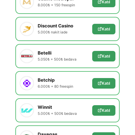
Katıl
8.000₺ + 150 freespin
Discount Casino
Katıl
5.000₺ nakit iade
Betelli
Katıl
5.050₺ + 500₺ bedava
Betchip
Katıl
6.000₺ + 80 freespin
Winnit
Katıl
5.000₺ + 500₺ bedava
Davegas