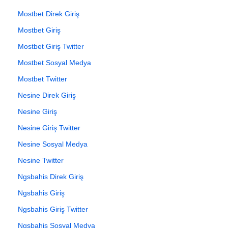
Mostbet Direk Giriş
Mostbet Giriş
Mostbet Giriş Twitter
Mostbet Sosyal Medya
Mostbet Twitter
Nesine Direk Giriş
Nesine Giriş
Nesine Giriş Twitter
Nesine Sosyal Medya
Nesine Twitter
Ngsbahis Direk Giriş
Ngsbahis Giriş
Ngsbahis Giriş Twitter
Ngsbahis Sosyal Medya