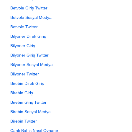
Betvole Giriş Twitter
Betvole Sosyal Medya
Betvole Twitter
Bilyoner Direk Giriş
Bilyoner Giriş
Bilyoner Giriş Twitter
Bilyoner Sosyal Medya
Bilyoner Twitter
Birebin Direk Giriş
Birebin Giriş
Birebin Giriş Twitter
Birebin Sosyal Medya
Birebin Twitter
Canlı Bahis Nasıl Oynanır