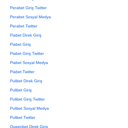
Perabet Giriş Twitter
Perabet Sosyal Medya
Perabet Twitter
Piabet Direk Giriş
Piabet Giriş
Piabet Giriş Twitter
Piabet Sosyal Medya
Piabet Twitter
Pulibet Direk Giriş
Pulibet Giriş
Pulibet Giriş Twitter
Pulibet Sosyal Medya
Pulibet Twitter
Queenbet Direk Giriş