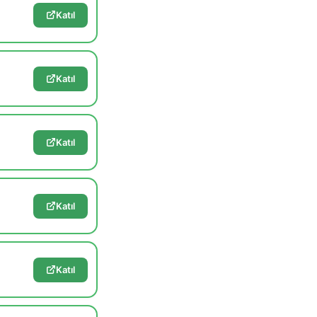
Katıl
Katıl
Katıl
Katıl
Katıl