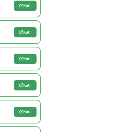
Katıl
Katıl
Katıl
Katıl
Katıl