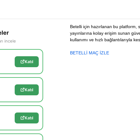
Betelli için hazırlanan bu platform,
eler
yayınlarına kolay erişim sunan güveni
kullanımı ve hızlı bağlantılarıyla ke
ı incele
BETELLİ MAÇ İZLE
Katıl
Katıl
Katıl