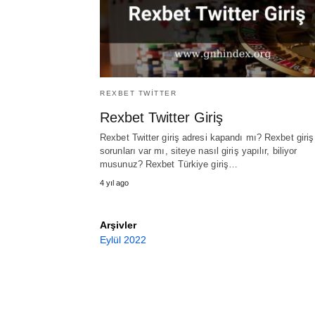
REXBET TWITTER
Rexbet Twitter Giriş
Rexbet Twitter giriş adresi kapandı mı? Rexbet giriş
sorunları var mı, siteye nasıl giriş yapılır, biliyor
musunuz? Rexbet Türkiye giriş…
4 yıl ago
Arşivler
Eylül 2022