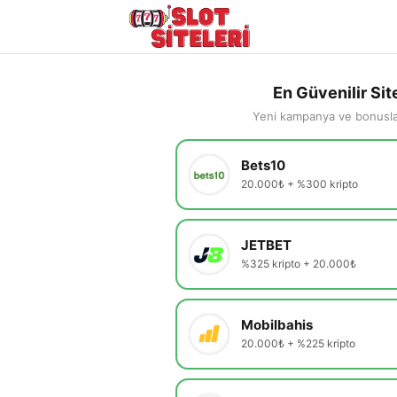
En Güvenilir Sit
Yeni kampanya ve bonuslar
Bets10
20.000₺ + %300 kripto
JETBET
%325 kripto + 20.000₺
Mobilbahis
20.000₺ + %225 kripto