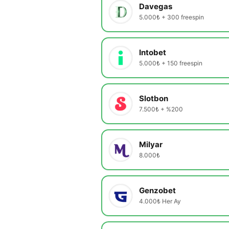
Davegas
5.000₺ + 300 freespin
Intobet
5.000₺ + 150 freespin
Slotbon
7.500₺ + %200
Milyar
8.000₺
Genzobet
4.000₺ Her Ay