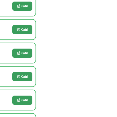
Katıl
Katıl
Katıl
Katıl
Katıl