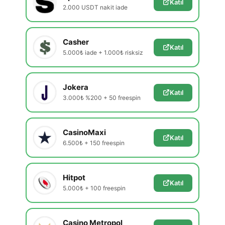
Katıl
2.000 USDT nakit iade
Casher
Katıl
5.000₺ iade + 1.000₺ risksiz
Jokera
Katıl
3.000₺ %200 + 50 freespin
CasinoMaxi
Katıl
6.500₺ + 150 freespin
Hitpot
Katıl
5.000₺ + 100 freespin
Casino Metropol