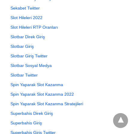
Sekabet Twitter
Slot Hileleri 2022
Slot Hileleri RTP Oranları
Slotbar Direk Giriş
Slotbar Giriş
Slotbar Giriş Twitter
Slotbar Sosyal Medya
Slotbar Twitter
Spin Yaparak Slot Kazanma
Spin Yaparak Slot Kazanma 2022
Spin Yaparak Slot Kazanma Stratejileri
Superbahis Direk Giriş
Superbahis Giriş
Superbahis Giriş Twitter