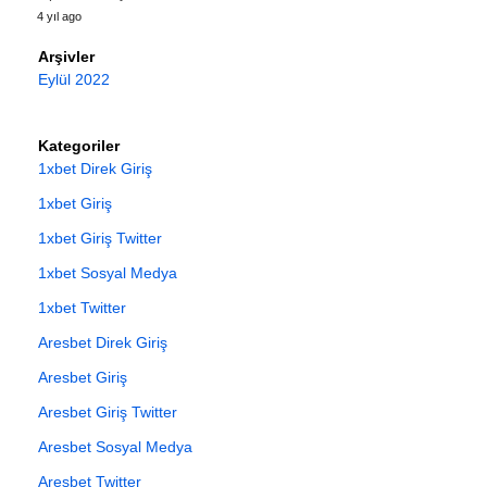
4 yıl ago
Arşivler
Eylül 2022
Kategoriler
1xbet Direk Giriş
1xbet Giriş
1xbet Giriş Twitter
1xbet Sosyal Medya
1xbet Twitter
Aresbet Direk Giriş
Aresbet Giriş
Aresbet Giriş Twitter
Aresbet Sosyal Medya
Aresbet Twitter