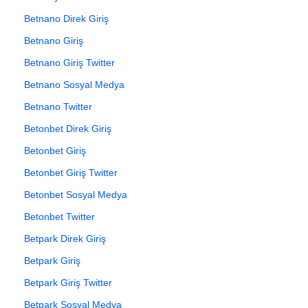
Betnano Direk Giriş
Betnano Giriş
Betnano Giriş Twitter
Betnano Sosyal Medya
Betnano Twitter
Betonbet Direk Giriş
Betonbet Giriş
Betonbet Giriş Twitter
Betonbet Sosyal Medya
Betonbet Twitter
Betpark Direk Giriş
Betpark Giriş
Betpark Giriş Twitter
Betpark Sosyal Medya