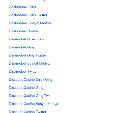
Casinomaxi Giriş
Casinomaxi Giriş Twitter
Casinomaxi Sosyal Medya
Casinomaxi Twitter
Dinamobet Direk Giriş
Dinamobet Giriş
Dinamobet Giriş Twitter
Dinamobet Sosyal Medya
Dinamobet Twitter
Discount Casino Direk Giriş
Discount Casino Giriş
Discount Casino Giriş Twitter
Discount Casino Sosyal Medya
Discount Casino Twitter