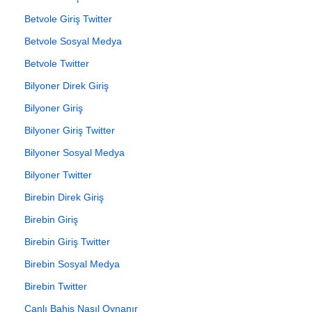
Betvole Giriş Twitter
Betvole Sosyal Medya
Betvole Twitter
Bilyoner Direk Giriş
Bilyoner Giriş
Bilyoner Giriş Twitter
Bilyoner Sosyal Medya
Bilyoner Twitter
Birebin Direk Giriş
Birebin Giriş
Birebin Giriş Twitter
Birebin Sosyal Medya
Birebin Twitter
Canlı Bahis Nasıl Oynanır