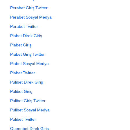
Perabet Giriş Twitter
Perabet Sosyal Medya
Perabet Twitter
Piabet Direk Giriş
Piabet Giriş
Piabet Giriş Twitter
Piabet Sosyal Medya
Piabet Twitter
Pulibet Direk Giriş
Pulibet Giriş
Pulibet Giriş Twitter
Pulibet Sosyal Medya
Pulibet Twitter
Queenbet Direk Giriş