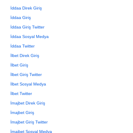
İddaa Direk Giriş
İddaa Giriş
İddaa Giriş Twitter
İddaa Sosyal Medya
İddaa Twitter
İlbet Direk Giriş
İlbet Giriş
İlbet Giriş Twitter
İlbet Sosyal Medya
İlbet Twitter
İmajbet Direk Giriş
İmajbet Giriş
İmajbet Giriş Twitter
İmajbet Sosyal Medya