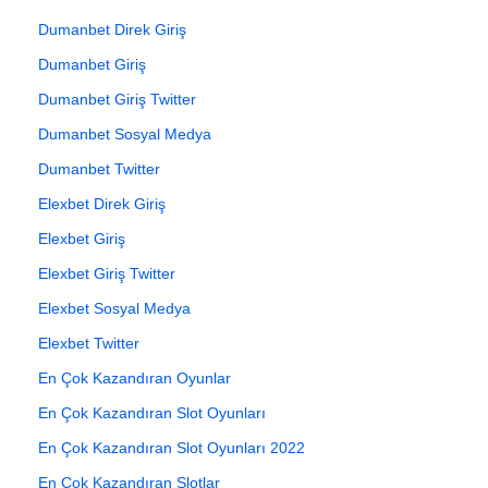
Dumanbet Direk Giriş
Dumanbet Giriş
Dumanbet Giriş Twitter
Dumanbet Sosyal Medya
Dumanbet Twitter
Elexbet Direk Giriş
Elexbet Giriş
Elexbet Giriş Twitter
Elexbet Sosyal Medya
Elexbet Twitter
En Çok Kazandıran Oyunlar
En Çok Kazandıran Slot Oyunları
En Çok Kazandıran Slot Oyunları 2022
En Çok Kazandıran Slotlar