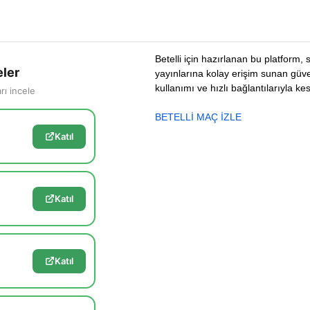
Betelli için hazırlanan bu platform,
eler
yayınlarına kolay erişim sunan güveni
kullanımı ve hızlı bağlantılarıyla ke
ı incele
BETELLİ MAÇ İZLE
Katıl
Katıl
Katıl