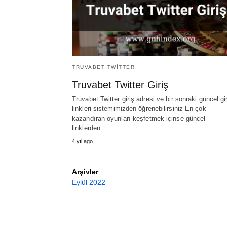
TRUVABET TWITTER
Truvabet Twitter Giriş
Truvabet Twitter giriş adresi ve bir sonraki güncel gi
linkleri sistemimizden öğrenebilirsiniz En çok
kazandıran oyunları keşfetmek içinse güncel
linklerden…
4 yıl ago
Arşivler
Eylül 2022