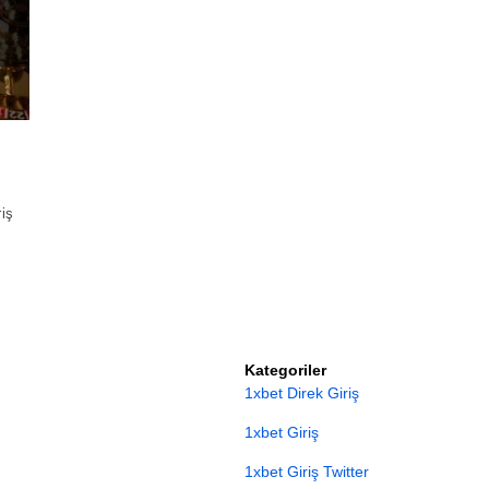
riş
Kategoriler
1xbet Direk Giriş
1xbet Giriş
1xbet Giriş Twitter