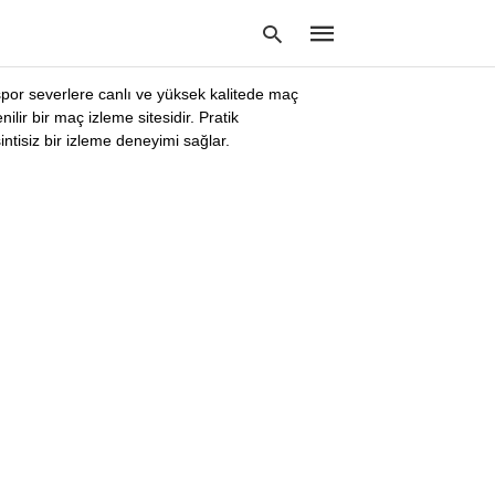
 spor severlere canlı ve yüksek kalitede maç
lir bir maç izleme sitesidir. Pratik
sintisiz bir izleme deneyimi sağlar.
Type
your
search
query
and
hit
enter: