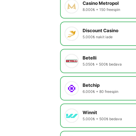
Casino Metropol
8.000₺ + 150 freespin
Discount Casino
5.000₺ nakit iade
Betelli
5.050₺ + 500₺ bedava
Betchip
6.000₺ + 80 freespin
Winnit
5.000₺ + 500₺ bedava