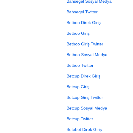
Bahsegel Sosyal Medya
Bahsegel Twitter
Betboo Direk Giriş
Betboo Giriş
Betboo Giriş Twitter
Betboo Sosyal Medya
Betboo Twitter
Betcup Direk Giriş
Betcup Giriş
Betcup Giriş Twitter
Betcup Sosyal Medya
Betcup Twitter
Betebet Direk Giriş