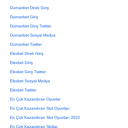
Dumanbet Direk Giriş
Dumanbet Giriş
Dumanbet Giriş Twitter
Dumanbet Sosyal Medya
Dumanbet Twitter
Elexbet Direk Giriş
Elexbet Giriş
Elexbet Giriş Twitter
Elexbet Sosyal Medya
Elexbet Twitter
En Çok Kazandıran Oyunlar
En Çok Kazandıran Slot Oyunları
En Çok Kazandıran Slot Oyunları 2022
En Çok Kazandıran Slotlar