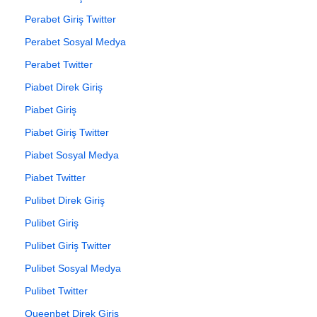
Perabet Giriş Twitter
Perabet Sosyal Medya
Perabet Twitter
Piabet Direk Giriş
Piabet Giriş
Piabet Giriş Twitter
Piabet Sosyal Medya
Piabet Twitter
Pulibet Direk Giriş
Pulibet Giriş
Pulibet Giriş Twitter
Pulibet Sosyal Medya
Pulibet Twitter
Queenbet Direk Giriş