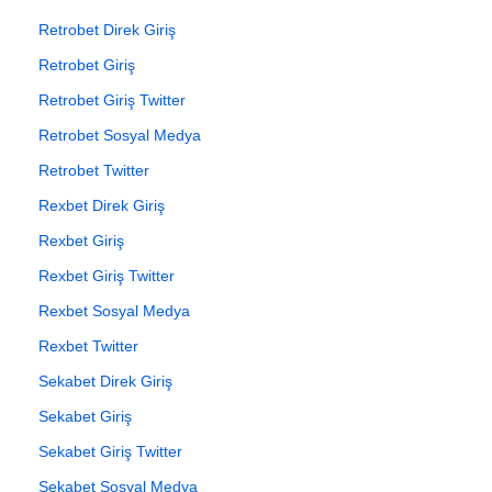
Retrobet Direk Giriş
Retrobet Giriş
Retrobet Giriş Twitter
Retrobet Sosyal Medya
Retrobet Twitter
Rexbet Direk Giriş
Rexbet Giriş
Rexbet Giriş Twitter
Rexbet Sosyal Medya
Rexbet Twitter
Sekabet Direk Giriş
Sekabet Giriş
Sekabet Giriş Twitter
Sekabet Sosyal Medya