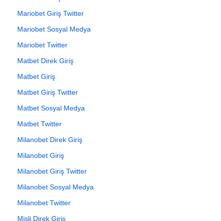
Mariobet Giriş Twitter
Mariobet Sosyal Medya
Mariobet Twitter
Matbet Direk Giriş
Matbet Giriş
Matbet Giriş Twitter
Matbet Sosyal Medya
Matbet Twitter
Milanobet Direk Giriş
Milanobet Giriş
Milanobet Giriş Twitter
Milanobet Sosyal Medya
Milanobet Twitter
Misli Direk Giriş