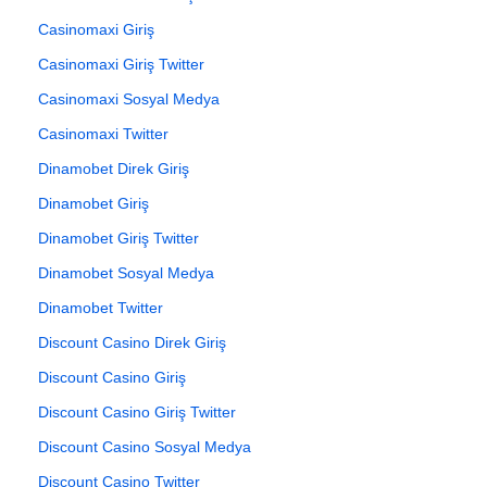
Casinomaxi Giriş
Casinomaxi Giriş Twitter
Casinomaxi Sosyal Medya
Casinomaxi Twitter
Dinamobet Direk Giriş
Dinamobet Giriş
Dinamobet Giriş Twitter
Dinamobet Sosyal Medya
Dinamobet Twitter
Discount Casino Direk Giriş
Discount Casino Giriş
Discount Casino Giriş Twitter
Discount Casino Sosyal Medya
Discount Casino Twitter