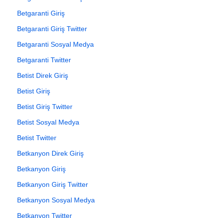
Betgaranti Giriş
Betgaranti Giriş Twitter
Betgaranti Sosyal Medya
Betgaranti Twitter
Betist Direk Giriş
Betist Giriş
Betist Giriş Twitter
Betist Sosyal Medya
Betist Twitter
Betkanyon Direk Giriş
Betkanyon Giriş
Betkanyon Giriş Twitter
Betkanyon Sosyal Medya
Betkanyon Twitter