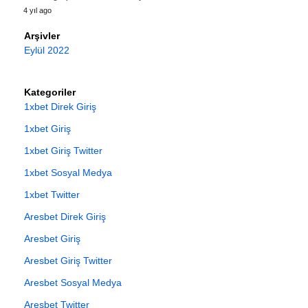
4 yıl ago
Arşivler
Eylül 2022
Kategoriler
1xbet Direk Giriş
1xbet Giriş
1xbet Giriş Twitter
1xbet Sosyal Medya
1xbet Twitter
Aresbet Direk Giriş
Aresbet Giriş
Aresbet Giriş Twitter
Aresbet Sosyal Medya
Aresbet Twitter