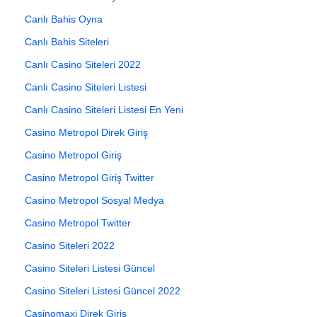
Canlı Bahis Oyna
Canlı Bahis Siteleri
Canlı Casino Siteleri 2022
Canlı Casino Siteleri Listesi
Canlı Casino Siteleri Listesi En Yeni
Casino Metropol Direk Giriş
Casino Metropol Giriş
Casino Metropol Giriş Twitter
Casino Metropol Sosyal Medya
Casino Metropol Twitter
Casino Siteleri 2022
Casino Siteleri Listesi Güncel
Casino Siteleri Listesi Güncel 2022
Casinomaxi Direk Giriş