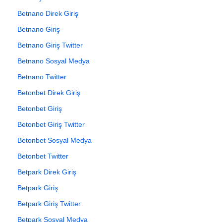
Betnano Direk Giriş
Betnano Giriş
Betnano Giriş Twitter
Betnano Sosyal Medya
Betnano Twitter
Betonbet Direk Giriş
Betonbet Giriş
Betonbet Giriş Twitter
Betonbet Sosyal Medya
Betonbet Twitter
Betpark Direk Giriş
Betpark Giriş
Betpark Giriş Twitter
Betpark Sosyal Medya