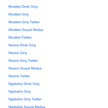
Mostbet Direk Giriş
Mostbet Giriş
Mostbet Giriş Twitter
Mostbet Sosyal Medya
Mostbet Twitter
Nesine Direk Giriş
Nesine Giriş
Nesine Giriş Twitter
Nesine Sosyal Medya
Nesine Twitter
Ngsbahis Direk Giriş
Ngsbahis Giriş
Ngsbahis Giriş Twitter
Ngsbahis Sosyal Medya