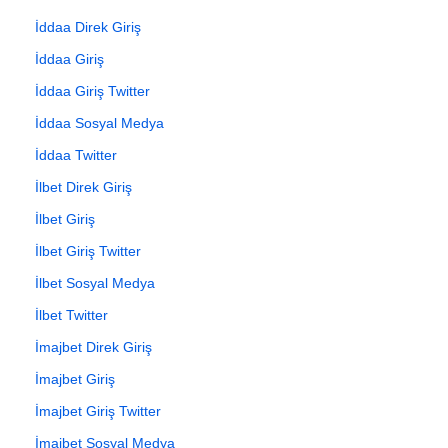
İddaa Direk Giriş
İddaa Giriş
İddaa Giriş Twitter
İddaa Sosyal Medya
İddaa Twitter
İlbet Direk Giriş
İlbet Giriş
İlbet Giriş Twitter
İlbet Sosyal Medya
İlbet Twitter
İmajbet Direk Giriş
İmajbet Giriş
İmajbet Giriş Twitter
İmajbet Sosyal Medya