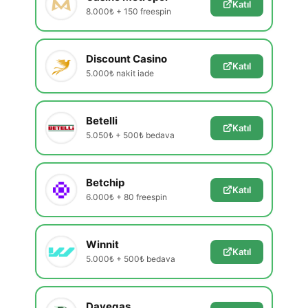
Katıl
8.000₺ + 150 freespin
Discount Casino
Katıl
5.000₺ nakit iade
Betelli
Katıl
5.050₺ + 500₺ bedava
Betchip
Katıl
6.000₺ + 80 freespin
Winnit
Katıl
5.000₺ + 500₺ bedava
Davegas