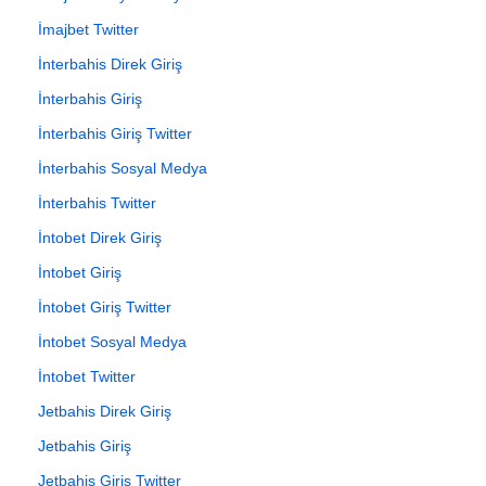
İmajbet Twitter
İnterbahis Direk Giriş
İnterbahis Giriş
İnterbahis Giriş Twitter
İnterbahis Sosyal Medya
İnterbahis Twitter
İntobet Direk Giriş
İntobet Giriş
İntobet Giriş Twitter
İntobet Sosyal Medya
İntobet Twitter
Jetbahis Direk Giriş
Jetbahis Giriş
Jetbahis Giriş Twitter