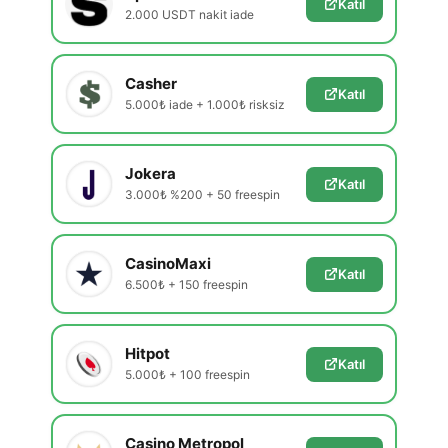
Katıl
2.000 USDT nakit iade
Casher
Katıl
5.000₺ iade + 1.000₺ risksiz
Jokera
Katıl
3.000₺ %200 + 50 freespin
CasinoMaxi
Katıl
6.500₺ + 150 freespin
Hitpot
Katıl
5.000₺ + 100 freespin
Casino Metropol