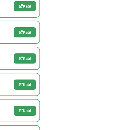
Katıl
Katıl
Katıl
Katıl
Katıl