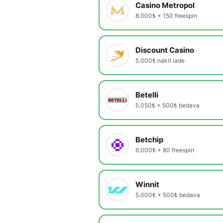
Casino Metropol
8.000₺ + 150 freespin
Discount Casino
5.000₺ nakit iade
Betelli
5.050₺ + 500₺ bedava
Betchip
6.000₺ + 80 freespin
Winnit
5.000₺ + 500₺ bedava