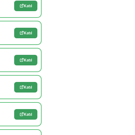
Katıl
Katıl
Katıl
Katıl
Katıl