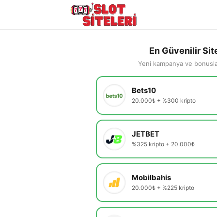
En Güvenilir Sit
Yeni kampanya ve bonuslar
Bets10
20.000₺ + %300 kripto
JETBET
%325 kripto + 20.000₺
Mobilbahis
20.000₺ + %225 kripto