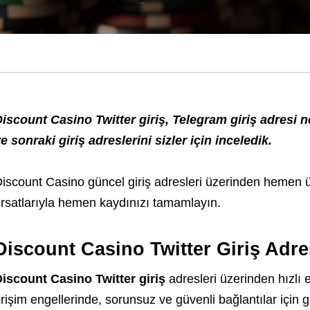
iscount Casino Twitter giriş, Telegram giriş adresi 
e sonraki giriş adreslerini sizler için inceledik.
iscount Casino güncel giriş adresleri üzerinden hemen ü
ırsatlarıyla hemen kaydınızı tamamlayın.
Discount Casino Twitter Giriş Adre
iscount Casino Twitter giriş
adresleri üzerinden hızlı 
rişim engellerinde, sorunsuz ve güvenli bağlantılar için g