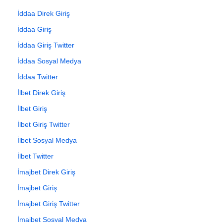
İddaa Direk Giriş
İddaa Giriş
İddaa Giriş Twitter
İddaa Sosyal Medya
İddaa Twitter
İlbet Direk Giriş
İlbet Giriş
İlbet Giriş Twitter
İlbet Sosyal Medya
İlbet Twitter
İmajbet Direk Giriş
İmajbet Giriş
İmajbet Giriş Twitter
İmajbet Sosyal Medya