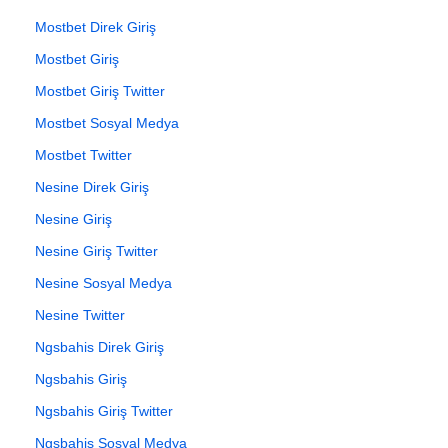
Mostbet Direk Giriş
Mostbet Giriş
Mostbet Giriş Twitter
Mostbet Sosyal Medya
Mostbet Twitter
Nesine Direk Giriş
Nesine Giriş
Nesine Giriş Twitter
Nesine Sosyal Medya
Nesine Twitter
Ngsbahis Direk Giriş
Ngsbahis Giriş
Ngsbahis Giriş Twitter
Ngsbahis Sosyal Medya