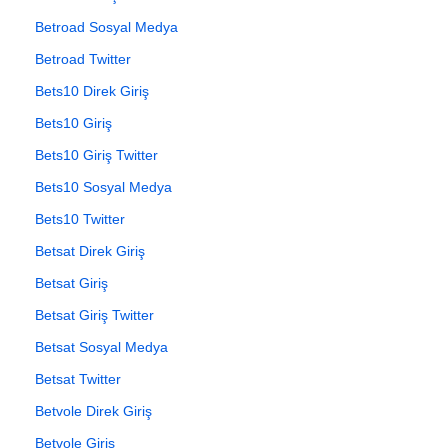
Betroad Sosyal Medya
Betroad Twitter
Bets10 Direk Giriş
Bets10 Giriş
Bets10 Giriş Twitter
Bets10 Sosyal Medya
Bets10 Twitter
Betsat Direk Giriş
Betsat Giriş
Betsat Giriş Twitter
Betsat Sosyal Medya
Betsat Twitter
Betvole Direk Giriş
Betvole Giriş