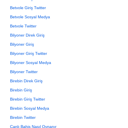
Betvole Giriş Twitter
Betvole Sosyal Medya
Betvole Twitter
Bilyoner Direk Giriş
Bilyoner Giriş
Bilyoner Giriş Twitter
Bilyoner Sosyal Medya
Bilyoner Twitter
Birebin Direk Giriş
Birebin Giriş
Birebin Giriş Twitter
Birebin Sosyal Medya
Birebin Twitter
Canlı Bahis Nasıl Oynanır