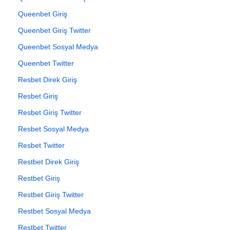
Queenbet Giriş
Queenbet Giriş Twitter
Queenbet Sosyal Medya
Queenbet Twitter
Resbet Direk Giriş
Resbet Giriş
Resbet Giriş Twitter
Resbet Sosyal Medya
Resbet Twitter
Restbet Direk Giriş
Restbet Giriş
Restbet Giriş Twitter
Restbet Sosyal Medya
Restbet Twitter