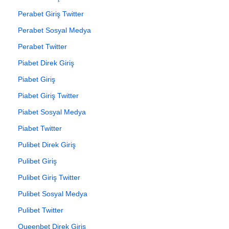
Perabet Giriş Twitter
Perabet Sosyal Medya
Perabet Twitter
Piabet Direk Giriş
Piabet Giriş
Piabet Giriş Twitter
Piabet Sosyal Medya
Piabet Twitter
Pulibet Direk Giriş
Pulibet Giriş
Pulibet Giriş Twitter
Pulibet Sosyal Medya
Pulibet Twitter
Queenbet Direk Giriş