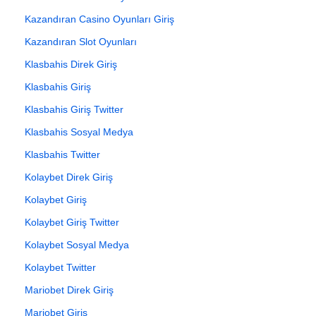
Kazandıran Casino Oyunları Giriş
Kazandıran Slot Oyunları
Klasbahis Direk Giriş
Klasbahis Giriş
Klasbahis Giriş Twitter
Klasbahis Sosyal Medya
Klasbahis Twitter
Kolaybet Direk Giriş
Kolaybet Giriş
Kolaybet Giriş Twitter
Kolaybet Sosyal Medya
Kolaybet Twitter
Mariobet Direk Giriş
Mariobet Giriş