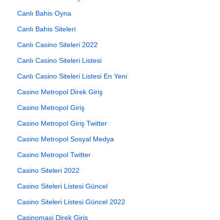
Canlı Bahis Oyna
Canlı Bahis Siteleri
Canlı Casino Siteleri 2022
Canlı Casino Siteleri Listesi
Canlı Casino Siteleri Listesi En Yeni
Casino Metropol Direk Giriş
Casino Metropol Giriş
Casino Metropol Giriş Twitter
Casino Metropol Sosyal Medya
Casino Metropol Twitter
Casino Siteleri 2022
Casino Siteleri Listesi Güncel
Casino Siteleri Listesi Güncel 2022
Casinomaxi Direk Giriş